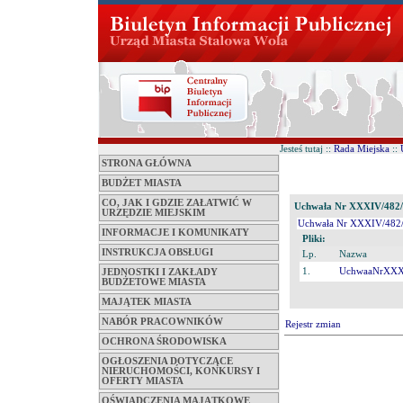
Jesteś tutaj ::
Rada Miejska
::
STRONA GŁÓWNA
BUDŻET MIASTA
CO, JAK I GDZIE ZAŁATWIĆ W
Uchwała Nr XXXIV/482/
URZĘDZIE MIEJSKIM
Uchwała Nr XXXIV/482
INFORMACJE I KOMUNIKATY
Pliki:
INSTRUKCJA OBSŁUGI
Lp.
Nazwa
1.
UchwaaNrXXX
JEDNOSTKI I ZAKŁADY
BUDŻETOWE MIASTA
MAJĄTEK MIASTA
NABÓR PRACOWNIKÓW
Rejestr zmian
OCHRONA ŚRODOWISKA
OGŁOSZENIA DOTYCZĄCE
NIERUCHOMOŚCI, KONKURSY I
OFERTY MIASTA
OŚWIADCZENIA MAJĄTKOWE