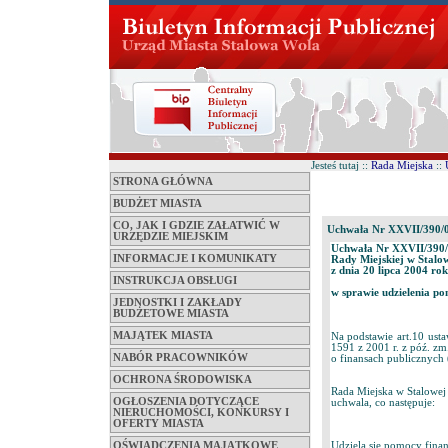
Jesteś tutaj ::
Rada Miejska
::
STRONA GŁÓWNA
BUDŻET MIASTA
CO, JAK I GDZIE ZAŁATWIĆ W
Uchwała Nr XXVII/390/
URZĘDZIE MIEJSKIM
Uchwała Nr XXVII/390
INFORMACJE I KOMUNIKATY
Rady Miejskiej w Stalo
z dnia 20 lipca 2004 ro
INSTRUKCJA OBSŁUGI
w sprawie udzielenia p
JEDNOSTKI I ZAKŁADY
BUDŻETOWE MIASTA
MAJĄTEK MIASTA
Na podstawie art.10 ust
1591 z 2001 r. z póź. zm.
NABÓR PRACOWNIKÓW
o finansach publicznych (
OCHRONA ŚRODOWISKA
Rada Miejska w Stalowej
OGŁOSZENIA DOTYCZĄCE
uchwala, co następuje:
NIERUCHOMOŚCI, KONKURSY I
OFERTY MIASTA
OŚWIADCZENIA MAJĄTKOWE
Udziela się pomocy fina