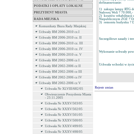
dofinansowanie:
PODATKI I OPŁATY LOKALNE
1) zakupu lampy RTG do
PREZYDENT MIASTA
Stalowej Woli ? 70.000,- 
2) kosztów rehabilitacji
RADA MIEJSKA
Niepublicznym ZOZ ? Ośr
3) remontu budynku ? Do
Komunikaty Biura Rady Miejskiej
Uchwały RM 2006-2010 cz.I
Uchwały RM 2006-2010 cz. II
Szczegółowe zasady i te
Uchwały RM 2006-2010 cz. III
Uchwały RM 2006-2010 cz. IV
Wykonanie uchwały powie
Uchwały RM 2006-2010 cz. V
Uchwały RM 2002-2006 cz I
Uchwała wchodzi w życie
Uchwały RM 2002-2006 cz II
Uchwały RM 2002-2006 cz III
Uchwały RM 2002-2006 cz IV
Uchwały RM 2002-2006 cz V
Rejestr zmian
Uchwała Nr XLVIII/682/05
Obwieszczenie Prezydenta Miasta
- 23.11.2005
Uchwała Nr XXXV/503/05
Uchwała Nr XXXV/502/05
Uchwała Nr XXXV/501/05
Uchwała Nr XXXV/500/05
Uchwała Nr XXXV/499/05
Uchwała Nr XXXV/498/05