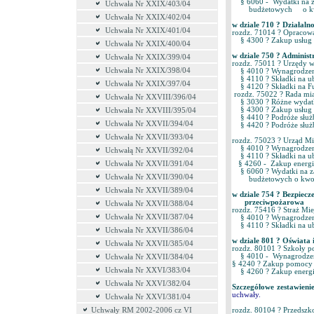
§ 6060 - Wydatki na za
Uchwała Nr XXIX/403/04
budżetowych o kwot
Uchwała Nr XXIX/402/04
w dziale 710 ? Działa
Uchwała Nr XXIX/401/04
rozdz. 71014 ? Opracowa
§ 4300 ? Zakup usług
Uchwała Nr XXIX/400/04
w dziale 750 ? Administ
Uchwała Nr XXIX/399/04
rozdz. 75011 ? Urzędy
Uchwała Nr XXIX/398/04
§ 4010 ? Wynagrodzeni
§ 4110 ? Składki na u
Uchwała Nr XXIX/397/04
§ 4120 ? Składki na 
rozdz. 75022 ? Rada 
Uchwała Nr XXVIII/396/04
§ 3030 ? Różne wydatki
§ 4300 ? Zakup usług 
Uchwała Nr XXVIII/395/04
§ 4410 ? Podróże służ
Uchwała Nr XXVII/394/04
§ 4420 ? Podróże służ
Uchwała Nr XXVII/393/04
rozdz. 75023 ? Urząd Mi
§ 4010 ? Wynagrodzeni
Uchwałą Nr XXVII/392/04
§ 4110 ? Składki na u
Uchwała Nr XXVII/391/04
§ 4260 - Zakup energ
§ 6060 ? Wydatki na za
Uchwała Nr XXVII/390/04
budżetowych o kwotę
Uchwała Nr XXVII/389/04
w dziale 754 ? Bezpiecz
przeciwpożarowa o
Uchwała Nr XXVII/388/04
rozdz. 75416 ? Straż M
Uchwała Nr XXVII/387/04
§ 4010 ? Wynagrodzeni
§ 4110 ? Składki na u
Uchwała Nr XXVII/386/04
w dziale 801 ? Oświata
Uchwała Nr XXVII/385/04
rozdz. 80101 ? Szkoły
§ 4010 - Wynagrodzeni
Uchwała Nr XXVII/384/04
§ 4240 ? Zakup pomocy 
Uchwała Nr XXVI/383/04
§ 4260 ? Zakup energ
Uchwała Nr XXVI/382/04
Szczegółowe zestawieni
uchwały.
Uchwała Nr XXVI/381/04
Uchwały RM 2002-2006 cz VI
rozdz. 80104 ? Przeds