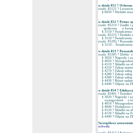
w dziale 851 ? Ochrona
rozdz. 85121 ? Lecznict
§ 6050 ? Wydatki inwes
w dziale 852 ? Pomoc s
rozdz. 85214 ? Zasiłki i
społeczne o kwotę 1
§ 3110 ? Świadczenia 
rozdz. 85215 ? Dodatki
§ 3110 ? Świadczenia s
rozdz. 85295 ? Pozostał
§ 3110 - Świadczenia 
w dziale 853 ? Pozosta
rozdz. 85305 ? Żłobki 
§ 3020 ? Nagrody i wyd
§ 4010 ? Wynagrodzeni
§ 4110 ? Składki na u
§ 4210 ? Zakup materi
§ 4270 ? Zakup usług
§ 4280 ? Zakup usług 
§ 4300 ? Zakup usług 
§ 4430 ? Różne opłat
§ 4440 ? Odpisy na 
w dziale 854 ? Edukac
rozdz. 85401 ? Świetli
§ 3020 ? Nagrody i wyd
wynagrodzeń o kwot
§ 4010 ? Wynagrodzeni
§ 4040 ? Dodatkowe w
§ 4110 ? Składki na 
§ 4120 ? Składki na 
§ 4440 ? Odpisy na 
Szczegółowe zestawieni
uchwały.
rozdz. 85412 ? Kolonie 