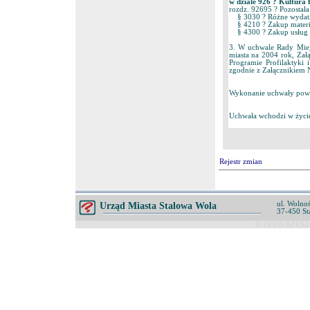
w dziale 926 ? Kultura
rozdz. 92695 ? Pozosta
§ 3030 ? Różne wydatki
§ 4210 ? Zakup materia
§ 4300 ? Zakup usług
3. W uchwale Rady Miej
miasta na 2004 rok, Zał
Programie Profilaktyki
zgodnie z Załącznikiem N
Wykonanie uchwały powie
Uchwała wchodzi w życie
Rejestr zmian
ul. Wolnoś
Urząd Miasta Stalowa Wola
37-450 St
© ZETO-RZESZÓ