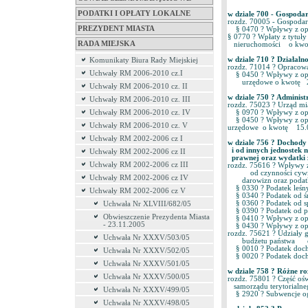
PODATKI I OPŁATY LOKALNE
w dziale 700 - Gospod
rozdz. 70005 - Gospoda
PREZYDENT MIASTA
§ 0470 ? Wpływy z opła
§ 0770 ? Wpłaty z tytuły
RADA MIEJSKA
nieruchomości o kwotę
w dziale 710 ? Działal
Komunikaty Biura Rady Miejskiej
rozdz. 71014 ? Opracowa
Uchwały RM 2006-2010 cz.I
§ 0450 ? Wpływy z opł
urzędowe o kwotę 2.0
Uchwały RM 2006-2010 cz. II
w dziale 750 ? Adminis
Uchwały RM 2006-2010 cz. III
rozdz. 75023 ? Urząd m
Uchwały RM 2006-2010 cz. IV
§ 0970 ? Wpływy z opł
§ 0450 ? Wpływy z opła
Uchwały RM 2006-2010 cz. V
urzędowe o kwotę 15.00
Uchwały RM 2002-2006 cz I
w dziale 756 ? Dochody 
i od innych jednostek n
Uchwały RM 2002-2006 cz II
prawnej oraz wydatki z
Uchwały RM 2002-2006 cz III
rozdz. 75616 ? Wpływy z
od czynności cywilno
Uchwały RM 2002-2006 cz IV
darowizn oraz podatkó
§ 0330 ? Podatek leśn
Uchwały RM 2002-2006 cz V
§ 0340 ? Podatek od śr
§ 0360 ? Podatek od s
Uchwała Nr XLVIII/682/05
§ 0390 ? Podatek od p
Obwieszczenie Prezydenta Miasta
§ 0410 ? Wpływy z opł
- 23.11.2005
§ 0430 ? Wpływy z opł
rozdz. 75621 ? Udziały 
Uchwała Nr XXXV/503/05
budżetu państwa o k
§ 0010 ? Podatek docho
Uchwała Nr XXXV/502/05
§ 0020 ? Podatek doch
Uchwała Nr XXXV/501/05
w dziale 758 ? Różne r
Uchwała Nr XXXV/500/05
rozdz. 75801 ? Część ośw
samorządu terytorialne
Uchwała Nr XXXV/499/05
§ 2920 ? Subwencje ogó
Uchwała Nr XXXV/498/05