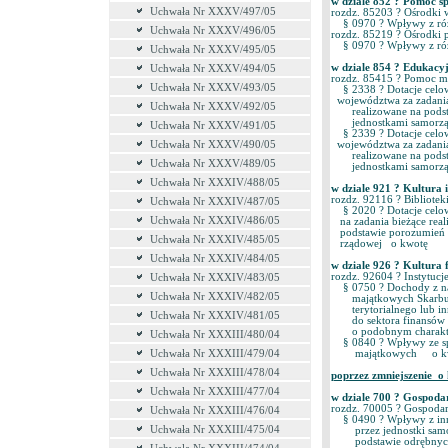
w dziale 852 ? Pomoc s
Uchwała Nr XXXV/497/05
rozdz. 85203 ? Ośrodk
§ 0970 ? Wpływy z ró
Uchwała Nr XXXV/496/05
rozdz. 85219 ? Ośrodki
§ 0970 ? Wpływy z ró
Uchwała Nr XXXV/495/05
w dziale 854 ? Eduka
Uchwała Nr XXXV/494/05
rozdz. 85415 ? Pomoc m
Uchwała Nr XXXV/493/05
§ 2338 ? Dotacje celo
województwa za zadania
Uchwała Nr XXXV/492/05
realizowane na podsta
jednostkami samorządu 
Uchwała Nr XXXV/491/05
§ 2339 ? Dotacje celo
Uchwała Nr XXXV/490/05
województwa za zadania
realizowane na podsta
Uchwała Nr XXXV/489/05
jednostkami samorządu 
Uchwała Nr XXXIV/488/05
w dziale 921 ? Kultura 
rozdz. 92116 ? Bibliot
Uchwała Nr XXXIV/487/05
§ 2020 ? Dotacje celow
Uchwała Nr XXXIV/486/05
na zadania bieżące real
podstawie porozumień z
Uchwała Nr XXXIV/485/05
rządowej o kwotę 5.
Uchwała Nr XXXIV/484/05
w dziale 926 ? Kultura
rozdz. 92604 ? Instytucj
Uchwała Nr XXXIV/483/05
§ 0750 ? Dochody z naj
Uchwała Nr XXXIV/482/05
majątkowych Skarbu Pa
terytorialnego lub inn
Uchwała Nr XXXIV/481/05
do sektora finansów p
o podobnym charakter
Uchwała Nr XXXIII/480/04
§ 0840 ? Wpływy ze sp
Uchwała Nr XXXIII/479/04
majątkowych o kwo
Uchwała Nr XXXIII/478/04
poprzez zmniejszenie o 
Uchwała Nr XXXIII/477/04
w dziale 700 ? Gospod
rozdz. 70005 ? Gospoda
Uchwała Nr XXXIII/476/04
§ 0490 ? Wpływy z inny
Uchwała Nr XXXIII/475/04
przez jednostki samorz
podstawie odrębnych