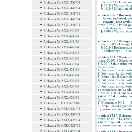
rozdz. 75023 ? Urząd m
Uchwała Nr XXXI/450/04
§ 4010 ? Wynagrodzen
Uchwała Nr XXXI/449/04
§ 4110 ? Składki na 
Uchwała Nr XXXI/448/04
w dziale 756 ? Dochody 
innych jednostek nie 
Uchwała Nr XXXI/447/04
prawnej oraz wydatki
Uchwała Nr XXXI/446/04
rozdz. 75647 ? Pobór po
budżetowych o kwot
Uchwała Nr XXX/445/04
§ 4100 ? Wynagrodzeni
Uchwała Nr XXX/444/04
w dziale 757 ? Obsług
Uchwała Nr XXX/443/04
rozdz. 75705 ? Obsługa
Uchwała Nr XXX/442/04
§ 8010 ? Rozliczenia z
publicznego o kwot
Uchwała Nr XXX/441/04
w dziale 801 ? Oświat
Uchwała Nr XXX/440/04
rozdz. 80101 ? Szkoły
§ 4270 ? Zakup usług r
Uchwała Nr XXX/439/04
dla jednostek:
Uchwała Nr XXX/438/04
1) Publiczna Szkoła Po
2) Publiczna Szkoła Po
Uchwała Nr XXX/437/04
3) Zespół Szkół Ogólnok
4) Publiczna Szkoła Pods
Uchwała Nr XXX/436/04
5) Publiczna Szkoła Po
Uchwała Nr XXX/435/04
6) Publiczna Szkoła Po
z przeznaczeniem na ada
Uchwała Nr XXX/434/04
rozdz. 80110 ? Gimnaz
§ 4270 ? Zakup usług r
Uchwała Nr XXX/433/04
dla jednostek:
1) Gimnazjum Nr 2 869
Uchwała nr XXIX/432/04
2) Zespół Szkół Ogólnok
Uchwała Nr XXIX/431/04
z przeznaczeniem na ada
Uchwała Nr XXIX/430/04
w dziale 851 ? Ochron
rozdz. 85121 ? Lecznict
Uchwała Nr XXIX/429/04
§ 6130 ? Wydatki inwest
z przeznaczeniem na mod
Uchwała Nr XXIX/428/04
Uchwała Nr XXIX/427/04
w dziale 852 ? Pomoc s