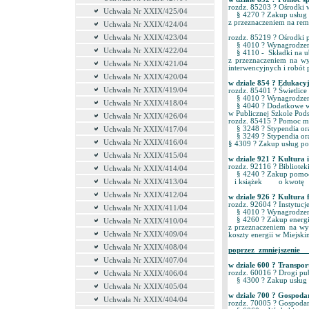
rozdz. 85203 ? Ośrodki
Uchwała Nr XXIX/425/04
§ 4270 ? Zakup usług
z przeznaczeniem na re
Uchwała Nr XXIX/424/04
Uchwała Nr XXIX/423/04
rozdz. 85219 ? Ośrodki
§ 4010 ? Wynagrodzen
Uchwała Nr XXIX/422/04
§ 4110 - Składki na ub
z przeznaczeniem na w
Uchwała Nr XXIX/421/04
interwencyjnych i robót 
Uchwała Nr XXIX/420/04
w dziale 854 ? Eduka
Uchwała Nr XXIX/419/04
rozdz. 85401 ? Świetli
§ 4010 ? Wynagrodzen
Uchwała Nr XXIX/418/04
§ 4040 ? Dodatkowe w
w Publicznej Szkole Pod
Uchwała Nr XXIX/426/04
rozdz. 85415 ? Pomoc 
§ 3248 ? Stypendia or
Uchwała Nr XXIX/417/04
§ 3249 ? Stypendia ora
Uchwała Nr XXIX/416/04
§ 4309 ? Zakup usług 
Uchwała Nr XXIX/415/04
w dziale 921 ? Kultura
rozdz. 92116 ? Bibli
Uchwała Nr XXIX/414/04
§ 4240 ? Zakup pomoc
Uchwała Nr XXIX/413/04
i książek o kwotę 5
Uchwała Nr XXIX/412/04
w dziale 926 ? Kultura
rozdz. 92604 ? Instytuc
Uchwała Nr XXIX/411/04
§ 4010 ? Wynagrodzeni
§ 4260 ? Zakup energi
Uchwała Nr XXIX/410/04
z przeznaczeniem na wy
Uchwała Nr XXIX/409/04
koszty energii w Miejski
Uchwała Nr XXIX/408/04
poprzez zmniejszenie o
Uchwała Nr XXIX/407/04
w dziale 600 ? Transpo
rozdz. 60016 ? Drogi pu
Uchwała Nr XXIX/406/04
§ 4300 ? Zakup usług 
Uchwała Nr XXIX/405/04
w dziale 700 ? Gospod
Uchwała Nr XXIX/404/04
rozdz. 70005 ? Gospodar