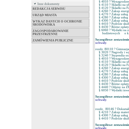
§ 4010 ? Wynagrodzen
Inne dokumenty
§ 4110 ? Składki na 
§ 4120 ? Składki na 
REDAKCJA SERWISU
§ 4260 ? Zakup energ
§ 4270 ? Zakup usług
URZĄD MIASTA
§ 4280 ? Zakup usług
§ 4300 ? Zakup usług 
WYKAZ DANYCH O OCHRONIE
§ 4410 ? Podróże słu
ŚRODOWISKA
§ 4430 ? Różne opłaty
§ 6060 ? Wydatki na za
ZAGOSPODAROWANIE
budżetowych o kwo
PRZESTRZENNE
Szczegółowe zestawieni
ZAMÓWIENIA PUBLICZNE
uchwały
.
rozdz. 80110 ? Gimnaz
§ 3020 ? Nagrody i wyd
§ 3240 ? Stypendia or
§ 4010 ? Wynagrodzen
§ 4110 ? Składki na 
§ 4120 ? Składki na 
§ 4260 ? Zakup energ
§ 4270 ? Zakup usług
§ 4280 ? Zakup usług
§ 4300 ? Zakup usług 
§ 4410 ? Podróże słu
§ 4430 ? Różne opłaty
§ 4440 ? Odpisy na Z
§ 6050 ? Wydatki inwe
Szczegółowe zestawieni
uchwały.
rozdz. 80146 ? Dokształ
§ 4210 ? Zakup mater
§ 4300 ? Zakup usług 
§ 4410 ? Podróże sł
Szczegółowe zestawieni
uchwały.