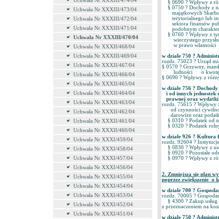
Uchwała Nr XXXIII/474/04
§ 0690 ? Wpływy z róż
§ 0750 ? Dochody z naj
Uchwała Nr XXXIII/473/04
majątkowych Skarbu Pa
terytorialnego lub inn
Uchwała Nr XXXIII/472/04
sektora finansów publ
Uchwała Nr XXXIII/471/04
podobnym charakterze
§ 0760 ? Wpływy z tytu
Uchwała Nr XXXIII/470/04
wieczystego przysług
w prawo własności o
Uchwała Nr XXXII/468/04
Uchwała Nr XXXIII/469/04
w dziale 750 ? Administ
rozdz. 75023 ? Urząd m
Uchwała Nr XXXII/467/04
§ 0570 ? Grzywny, manda
ludności o kwotę 
Uchwała Nr XXXII/466/04
§ 0690 ? Wpływy z róż
Uchwała Nr XXXII/465/04
w dziale 756 ? Dochody
Uchwała Nr XXXII/464/04
i od innych jednostek 
prawnej oraz wydatki 
Uchwała Nr XXXII/463/04
rozdz. 75615 ? Wpływy z
od czynności cywilnop
Uchwała Nr XXXII/462/04
darowizn oraz podatków
§ 0310 ? Podatek od n
Uchwała Nr XXXII/461/04
§ 0320 ? Podatek rolny
Uchwała Nr XXXII/460/04
w dziale 926 ? Kultura 
Uchwała Nr XXXI/459/04
rozdz. 92604 ? Instytucj
§ 0830 ? Wpływy z us
Uchwała Nr XXXI/458/04
§ 0920 ? Pozostałe o
Uchwała Nr XXXI/457/04
§ 0970 ? Wpływy z ró
Uchwała Nr XXXI/456/04
2. Zmniejsza się plan 
Uchwała Nr XXXI/455/04
poprzez zwiększenie o k
Uchwała Nr XXXI/454/04
w dziale 700 ? Gospod
Uchwała Nr XXXI/453/04
rozdz. 70005 ? Gospoda
§ 4300 ? Zakup usług 
Uchwała Nr XXXI/452/04
z przeznaczeniem na kos
Uchwała Nr XXXI/451/04
w dziale 750 ? Adminis