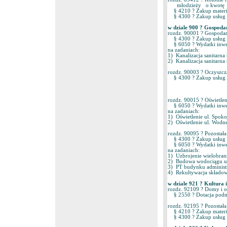
młodzieży o kwotę 1
§ 4210 ? Zakup materia
§ 4300 ? Zakup usług 
w dziale 900 ? Gospoda
rozdz. 90001 ? Gospoda
§ 4300 ? Zakup usług 
§ 6050 ? Wydatki inwes
na zadaniach:
1) Kanalizacja sanitarna 
2) Kanalizacja sanitarna
rozdz. 90003 ? Oczyszc
§ 4300 ? Zakup usług p
rozdz. 90015 ? Oświetl
§ 6050 ? Wydatki inwes
na zadaniach:
1) Oświetlenie ul. Spokoj
2) Oświetlenie ul. Wodnej
rozdz. 90095 ? Pozostał
§ 4300 ? Zakup usług p
§ 6050 ? Wydatki inwes
na zadaniach:
1) Uzbrojenie wielobranżo
2) Budowa wodociągu ul.
3) PT budynku administr
4) Rekultywacja składow
w dziale 921 ? Kultura
rozdz. 92109 ? Domy i oś
§ 2550 ? Dotacja podmio
rozdz. 92195 ? Pozostał
§ 4210 ? Zakup materia
§ 4300 ? Zakup usług 