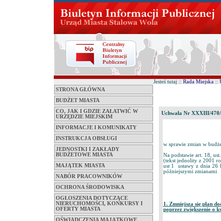
Jesteś tutaj ::
Rada Miejska
::
STRONA GŁÓWNA
BUDŻET MIASTA
CO, JAK I GDZIE ZAŁATWIĆ W
Uchwała Nr XXXIII/470
URZĘDZIE MIEJSKIM
INFORMACJE I KOMUNIKATY
INSTRUKCJA OBSŁUGI
w sprawie zmian w budże
JEDNOSTKI I ZAKŁADY
BUDŻETOWE MIASTA
Na podstawie art. 18, us
(tekst jednolity z 2001 
MAJĄTEK MIASTA
ust 1 ustawy z dnia 26 l
późniejszymi zmianami
NABÓR PRACOWNIKÓW
OCHRONA ŚRODOWISKA
OGŁOSZENIA DOTYCZĄCE
NIERUCHOMOŚCI, KONKURSY I
1. Zmniejsza się plan d
OFERTY MIASTA
poprzez zwiększenie o k
OŚWIADCZENIA MAJĄTKOWE