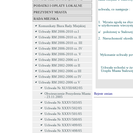
PODATKI I OPŁATY LOKALNE
uchwala, co następuje :
PREZYDENT MIASTA
RADA MIEJSKA
1. Wyraża zgodę na zbyc
w użytkowaniu wieczyst
Komunikaty Biura Rady Miejskiej
Uchwały RM 2006-2010 cz.I
a/ położonej w Stalowej
Uchwały RM 2006-2010 cz. II
2. Nieruchomość określo
Uchwały RM 2006-2010 cz. III
Uchwały RM 2006-2010 cz. IV
Uchwały RM 2006-2010 cz. V
Wykonanie uchwały powie
Uchwały RM 2002-2006 cz I
Uchwały RM 2002-2006 cz II
Uchwała wchodzi w życie
Urzędu Miasta Stalowej
Uchwały RM 2002-2006 cz III
Uchwały RM 2002-2006 cz IV
Uchwały RM 2002-2006 cz V
Uchwała Nr XLVIII/682/05
Obwieszczenie Prezydenta Miasta
Rejestr zmian
- 23.11.2005
Uchwała Nr XXXV/503/05
Uchwała Nr XXXV/502/05
Uchwała Nr XXXV/501/05
Uchwała Nr XXXV/500/05
Uchwała Nr XXXV/499/05
Uchwała Nr XXXV/498/05