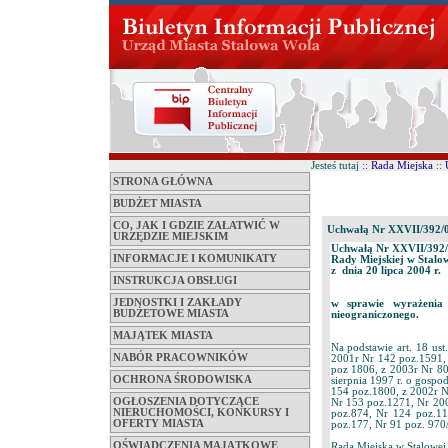
Jesteś tutaj ::
Rada Miejska
::
STRONA GŁÓWNA
BUDŻET MIASTA
CO, JAK I GDZIE ZAŁATWIĆ W
Uchwałą Nr XXVII/392/
URZĘDZIE MIEJSKIM
Uchwałą Nr XXVII/392
INFORMACJE I KOMUNIKATY
Rady Miejskiej w Stalo
z dnia 20 lipca 2004 r.
INSTRUKCJA OBSŁUGI
JEDNOSTKI I ZAKŁADY
w sprawie wyrażenia
BUDŻETOWE MIASTA
nieograniczonego.
MAJĄTEK MIASTA
Na podstawie art. 18 ust
NABÓR PRACOWNIKÓW
2001r Nr 142 poz.1591,
poz 1806, z 2003r Nr 80 
OCHRONA ŚRODOWISKA
sierpnia 1997 r. o gosp
154 poz.1800, z 2002r N
OGŁOSZENIA DOTYCZĄCE
Nr 153 poz.1271, Nr 200
NIERUCHOMOŚCI, KONKURSY I
poz.874, Nr 124 poz.1
OFERTY MIASTA
poz.177, Nr 91 poz. 970
OŚWIADCZENIA MAJĄTKOWE
Rada Miejska w Stalowej