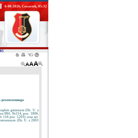
6-08-2026, Czwartek, 05:32
/05
 przestrzennego
orządzie gminnym (Dz. U. z
poz.984, Nr214, poz. 1806,
r 116 poz. 1203) oraz art.
zestrzennym (Dz. U. z 2003