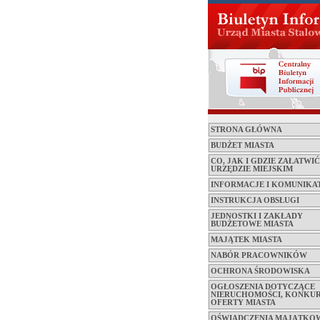
STRONA GŁÓWNA
BUDŻET MIASTA
CO, JAK I GDZIE ZAŁATWI
URZĘDZIE MIEJSKIM
INFORMACJE I KOMUNIKA
INSTRUKCJA OBSŁUGI
JEDNOSTKI I ZAKŁADY
BUDŻETOWE MIASTA
MAJĄTEK MIASTA
NABÓR PRACOWNIKÓW
OCHRONA ŚRODOWISKA
OGŁOSZENIA DOTYCZĄCE
NIERUCHOMOŚCI, KONKUR
OFERTY MIASTA
OŚWIADCZENIA MAJĄTKO