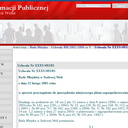
Jesteś tutaj ::
Rada Miejska
::
Uchwały RM 2002-2006 cz V
::
Uchwała Nr XXXV/493
Ć W
Uchwała Nr XXXV/493/05
Uchwała Nr XXXV/493/05
TY
Rady Miejskiej w Stalowej Woli
z dnia 25 lutego 2005 roku
w sprawie przystąpienia do sporządzenia miejscowego planu zagospodarowania
Działając na podstawie art. 18 ust.2 pkt 15 ustawy z dnia 8 marca 1990r. o sam
2001roku Nr 142, poz.1591, z 2002r. Nr 23, poz.220, Nr 62, poz.558, Nr 113, 
z 2003 r. Nr 80 poz.717, Nr 162, poz.1568, z 2004r. Dz. U. Nr 102 poz.1055, N
14 ust. 1,2 ustawy z dnia 27 marca 2003r. o planowaniu i zagospodarowaniu pr
roku Nr 80 poz.717, z 2004r. Nr 6, poz.41, Nr 141 poz. 1492 )
SY I
Rada Miejska w Stalowej Woli postanawia:
§ 1
WE