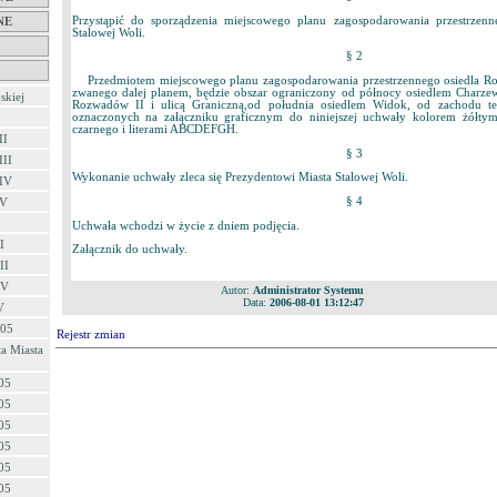
Przystąpić do sporządzenia miejscowego planu zagospodarowania przestrzen
NE
Stalowej Woli.
§ 2
Przedmiotem miejscowego planu zagospodarowania przestrzennego osiedla Ro
zwanego dalej planem, będzie obszar ograniczony od północy osiedlem Charze
skiej
Rozwadów II i ulicą Graniczną,od południa osiedlem Widok, od zachodu t
oznaczonych na załączniku graficznym do niniejszej uchwały kolorem żółtym
czarnego i literami ABCDEFGH.
II
§ 3
III
Wykonanie uchwały zleca się Prezydentowi Miasta Stalowej Woli.
 IV
§ 4
 V
Uchwała wchodzi w życie z dniem podjęcia.
I
Załącznik do uchwały.
II
IV
Autor:
Administrator Systemu
Data:
2006-08-01 13:12:47
V
/05
Rejestr zmian
a Miasta
05
05
05
05
05
05