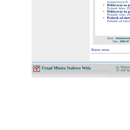
transportowych
Deklaracja na p
Podatek leśny 200
Deklaracja na p
Podatek rolny 200
Podatek od nier
Podatek od nieru
Autor:
Administra
Data:
2006-07-
Rejestr zmian
ul. Wolnoś
Urząd Miasta Stalowa Wola
37-450 St
© ZETO-RZESZÓ