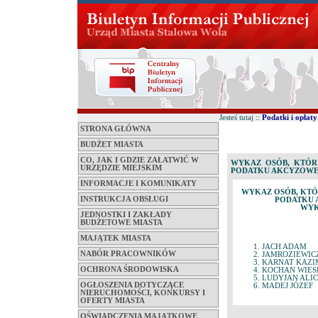
Jesteś tutaj ::
Podatki i opłaty
STRONA GŁÓWNA
BUDŻET MIASTA
CO, JAK I GDZIE ZAŁATWIĆ W
WYKAZ OSÓB, KTÓR
URZĘDZIE MIEJSKIM
PODATKU AKCYZOWE
INFORMACJE I KOMUNIKATY
WYKAZ OSÓB, KTÓ
INSTRUKCJA OBSŁUGI
PODATKU 
WYK
JEDNOSTKI I ZAKŁADY
BUDŻETOWE MIASTA
MAJĄTEK MIASTA
JACH ADAM
NABÓR PRACOWNIKÓW
JAMROZIEWICZ
KARNAT KAZI
OCHRONA ŚRODOWISKA
KOCHAN WIES
LUDYJAN ALIC
OGŁOSZENIA DOTYCZĄCE
MADEJ JÓZEF
NIERUCHOMOŚCI, KONKURSY I
OFERTY MIASTA
OŚWIADCZENIA MAJĄTKOWE