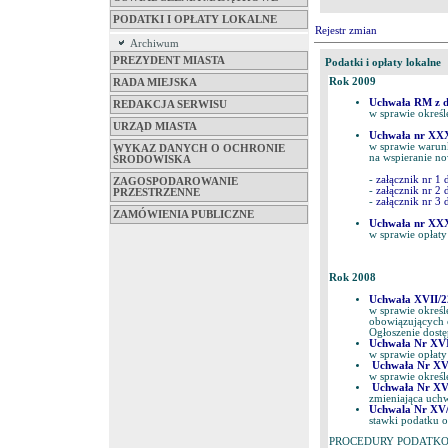
PODATKI I OPŁATY LOKALNE
Rejestr zmian
Archiwum
PREZYDENT MIASTA
Podatki i opłaty lokalne
Rok 2009
RADA MIEJSKA
Uchwała RM z dn
REDAKCJA SERWISU
w sprawie okreś
URZĄD MIASTA
Uchwała nr XXXV
w sprawie warun
WYKAZ DANYCH O OCHRONIE
na wspieranie n
ŚRODOWISKA
-
załącznik nr 1
ZAGOSPODAROWANIE
-
załącznik nr 2
PRZESTRZENNE
-
załącznik nr 3
ZAMÓWIENIA PUBLICZNE
Uchwała nr XXXI
w sprawie opłaty
Rok 2008
Uchwała XVII/2
w sprawie określ
obowiązujących 
Ogłoszenie dostę
Uchwała Nr XVI
w sprawie opłaty
Uchwała Nr XVI
w sprawie określ
Uchwała Nr XV
zmieniająca uchw
Uchwala Nr XV/
stawki podatku 
PROCEDURY PODATKOWE