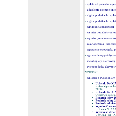
-
opłata od posiadania ps
-
udzielenie pisemnej inte
-
ulgi w podatkach i opłat
-
ulgi w podatkach i opłat
-
windykacja należności
-
wymiar podatków od os
-
wymiar podatków od o
-
zaświadczenia - procedu
-
zgłoszenie obowiązku p
-
zgłoszenie wygaśnięcia
-
zwrot opłaty skarbowej
-
zwrot podatku akcyzow
WNIOSKI
-
wniosek o zwrot opłaty
Uchwała Nr XLV
zmieniająca uch
2006 r.
Uchwała Nr XLV
w sprawie okreś
Podatek leśny 20
Podatek rolny 2
Podatek od nier
Wysokość stawek
Uchwała Nr XXX/
Wysokość stawek
Uchwała Nr XX