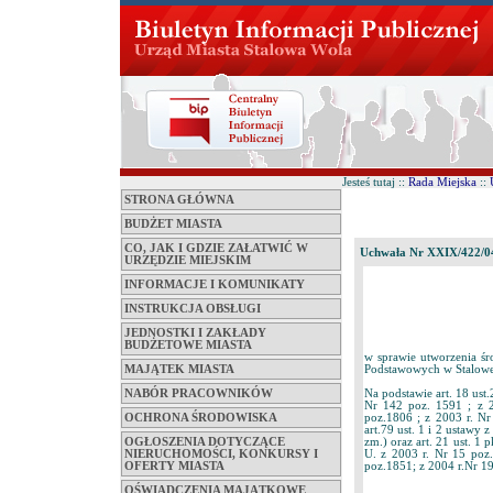
Jesteś tutaj ::
Rada Miejska
::
STRONA GŁÓWNA
BUDŻET MIASTA
CO, JAK I GDZIE ZAŁATWIĆ W
Uchwała Nr XXIX/422/0
URZĘDZIE MIEJSKIM
INFORMACJE I KOMUNIKATY
INSTRUKCJA OBSŁUGI
JEDNOSTKI I ZAKŁADY
BUDŻETOWE MIASTA
w sprawie utworzenia ś
Podstawowych w Stalowe
MAJĄTEK MIASTA
Na podstawie art. 18 ust
NABÓR PRACOWNIKÓW
Nr 142 poz. 1591 ; z 
poz.1806 ; z 2003 r. N
OCHRONA ŚRODOWISKA
art.79 ust. 1 i 2 ustawy 
zm.) oraz art. 21 ust. 1 
OGŁOSZENIA DOTYCZĄCE
U. z 2003 r. Nr 15 poz
NIERUCHOMOŚCI, KONKURSY I
poz.1851; z 2004 r.Nr 1
OFERTY MIASTA
OŚWIADCZENIA MAJĄTKOWE