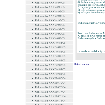
d) drobne usługi materia
Uchwała Nr XXXV/497/05
e) zakup strojów dla dzie
Uchwała Nr XXXV/496/05
f) wyjazdy uczniów na 
g) cele wskazane przez 
Uchwała Nr XXXV/495/05
h) pokrycie kosztów org
Uchwała Nr XXXV/494/05
Uchwała Nr XXXV/493/05
Wykonanie uchwały powie
Uchwała Nr XXXV/492/05
Uchwała Nr XXXV/491/05
Traci moc Uchwała Nr XI/
Uchwała Nr XXXV/490/05
w sprawie utworzenia ś
Uchwała Nr XXXV/489/05
Podstawowych w Stalowe
Uchwała Nr XXXIV/488/05
Uchwała Nr XXXIV/487/05
Uchwała wchodzi w życie
Uchwała Nr XXXIV/486/05
Uchwała Nr XXXIV/485/05
Uchwała Nr XXXIV/484/05
Rejestr zmian
Uchwała Nr XXXIV/483/05
Uchwała Nr XXXIV/482/05
Uchwała Nr XXXIV/481/05
Uchwała Nr XXXIII/480/04
Uchwała Nr XXXIII/479/04
Uchwała Nr XXXIII/478/04
Uchwała Nr XXXIII/477/04
Uchwała Nr XXXIII/476/04
Uchwała Nr XXXIII/475/04