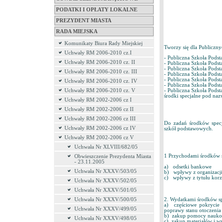
PODATKI I OPŁATY LOKALNE
PREZYDENT MIASTA
RADA MIEJSKA
Komunikaty Biura Rady Miejskiej
Tworzy się dla Publiczn
Uchwały RM 2006-2010 cz.I
- Publiczna Szkoła Pod
Uchwały RM 2006-2010 cz. II
- Publiczna Szkoła Pod
- Publiczna Szkoła Pod
Uchwały RM 2006-2010 cz. III
- Publiczna Szkoła Pod
- Publiczna Szkoła Pod
Uchwały RM 2006-2010 cz. IV
- Publiczna Szkoła Pods
Uchwały RM 2006-2010 cz. V
- Publiczna Szkoła Pods
środki specjalne pod na
Uchwały RM 2002-2006 cz I
Uchwały RM 2002-2006 cz II
Uchwały RM 2002-2006 cz III
Do zadań środków spec
Uchwały RM 2002-2006 cz IV
szkół podstawowych.
Uchwały RM 2002-2006 cz V
Uchwała Nr XLVIII/682/05
1 Przychodami środków s
Obwieszczenie Prezydenta Miasta
- 23.11.2005
a) odsetki bankowe
Uchwała Nr XXXV/503/05
b) wpływy z organizacji
c) wpływy z tytułu korzy
Uchwała Nr XXXV/502/05
Uchwała Nr XXXV/501/05
Uchwała Nr XXXV/500/05
2. Wydatkami środków sp
a) częściowe pokrycie
Uchwała Nr XXXV/499/05
poprawy stanu otoczeni
b) zakup pomocy naukow
Uchwała Nr XXXV/498/05
c) zakup materiałów i w