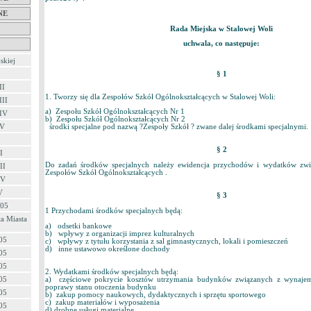
NE
Rada Miejska w Stalowej Woli
uchwala, co następuje:
skiej
§ 1
II
1. Tworzy się dla Zespołów Szkół Ogólnokształcących w Stalowej Woli:
III
a) Zespołu Szkół Ogólnokształcących Nr 1
 IV
b) Zespołu Szkół Ogólnokształcących Nr 2
 V
środki specjalne pod nazwą ?Zespoły Szkół ? zwane dalej środkami specjalnymi.
§ 2
I
Do zadań środków specjalnych należy ewidencja przychodów i wydatków zw
II
Zespołów Szkół Ogólnokształcących .
IV
V
§ 3
/05
1 Przychodami środków specjalnych będą:
a Miasta
a) odsetki bankowe
b) wpływy z organizacji imprez kulturalnych
05
c) wpływy z tytułu korzystania z sal gimnastycznych, lokali i pomieszczeń
d) inne ustawowo określone dochody
05
05
2. Wydatkami środków specjalnych będą:
05
a) częściowe pokrycie kosztów utrzymania budynków związanych z wynajem
poprawy stanu otoczenia budynku
05
b) zakup pomocy naukowych, dydaktycznych i sprzętu sportowego
c) zakup materiałów i wyposażenia
05
d) drobne usługi materialne