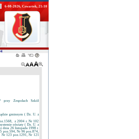
6-08-2026, Czwartek, 21:10
04
? przy Zespołach Szkół
ządzie gminnym ( Dz. U. z
oz.1568, z 2004 r. Nr 102
systemie oświaty ( Dz. U. z
 z dnia 26 listopada 1998 r.
65 poz.594, Nr 96 poz.874,
, Nr 123 poz.1291, Nr 121