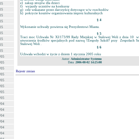
e) zakup strojów dla dzieci
05
f) wyjazdy uczniów na konkursy
05
g) cele wskazane przez darczyńcę dotyczące w/w rozchodów
h) pokrycie kosztów organizowania imprez kulturalnych
05
§ 4
05
Wykonanie uchwały powierza się Prezydentowi Miasta.
05
05
§ 5
Traci moc Uchwała Nr XI/173/99 Rady Miejskiej w Stalowej Woli z dnia 10 w
05
utworzenia środków specjalnych pod nazwą ?Zespoły Szkół? przy Zespołach S
Stalowej Woli .
05
§ 6
05
Uchwała wchodzi w życie z dniem 1 stycznia 2005 roku
/05
Autor:
Administrator Systemu
Data:
2006-08-02 14:25:08
/05
/05
Rejestr zmian
/05
/05
/05
/05
/05
/04
/04
/04
/04
/04
/04