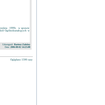
rześnia 1999r. w sprawie
zkół Ogólnokształcących w
Udostępnił:
Bartosz Zaleśny
Data:
2006-08-02 14:25:08
Oglądano 1590 razy