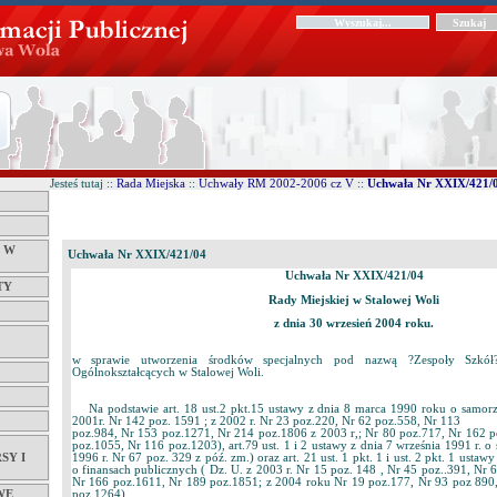
Jesteś tutaj ::
Rada Miejska
::
Uchwały RM 2002-2006 cz V
::
Uchwała Nr XXIX/421/
Ć W
Uchwała Nr XXIX/421/04
Uchwała Nr XXIX/421/04
TY
Rady Miejskiej w Stalowej Woli
z dnia 30 wrzesień 2004 roku.
w sprawie utworzenia środków specjalnych pod nazwą ?Zespoły Szkół
Ogólnokształcących w Stalowej Woli.
Na podstawie art. 18 ust.2 pkt.15 ustawy z dnia 8 marca 1990 roku o samor
2001r. Nr 142 poz. 1591 ; z 2002 r. Nr 23 poz.220, Nr 62 poz.558, Nr 113
poz.984, Nr 153 poz.1271, Nr 214 poz.1806 z 2003 r,; Nr 80 poz.717, Nr 162 p
poz.1055, Nr 116 poz.1203), art.79 ust. 1 i 2 ustawy z dnia 7 września 1991 r. o 
1996 r. Nr 67 poz. 329 z póź. zm.) oraz art. 21 ust. 1 pkt. 1 i ust. 2 pkt. 1 ustawy
SY I
o finansach publicznych ( Dz. U. z 2003 r. Nr 15 poz. 148 , Nr 45 poz..391, Nr 
Nr 166 poz.1611, Nr 189 poz.1851; z 2004 roku Nr 19 poz.177, Nr 93 poz 890
poz.1264) .
WE