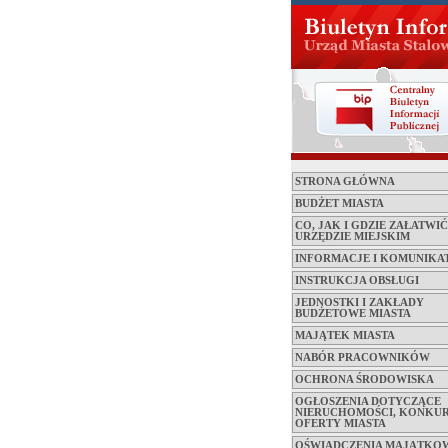
STRONA GŁÓWNA
BUDŻET MIASTA
CO, JAK I GDZIE ZAŁATWI
URZĘDZIE MIEJSKIM
INFORMACJE I KOMUNIKA
INSTRUKCJA OBSŁUGI
JEDNOSTKI I ZAKŁADY
BUDŻETOWE MIASTA
MAJĄTEK MIASTA
NABÓR PRACOWNIKÓW
OCHRONA ŚRODOWISKA
OGŁOSZENIA DOTYCZĄCE
NIERUCHOMOŚCI, KONKUR
OFERTY MIASTA
OŚWIADCZENIA MAJĄTKO