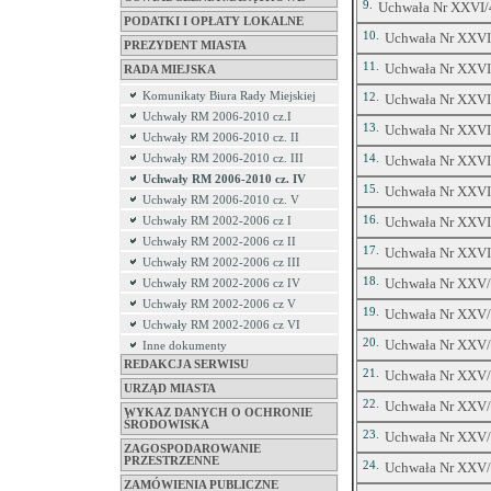
9.
Uchwała Nr XXVI/4
PODATKI I OPŁATY LOKALNE
10.
Uchwała Nr XXVI/
PREZYDENT MIASTA
11.
Uchwała Nr XXVI/
RADA MIEJSKA
Komunikaty Biura Rady Miejskiej
12.
Uchwała Nr XXVI/
Uchwały RM 2006-2010 cz.I
13.
Uchwała Nr XXVI/
Uchwały RM 2006-2010 cz. II
Uchwały RM 2006-2010 cz. III
14.
Uchwała Nr XXVI/
Uchwały RM 2006-2010 cz. IV
15.
Uchwała Nr XXVI/
Uchwały RM 2006-2010 cz. V
16.
Uchwała Nr XXVI/
Uchwały RM 2002-2006 cz I
Uchwały RM 2002-2006 cz II
17.
Uchwała Nr XXVI/4
Uchwały RM 2002-2006 cz III
18.
Uchwała Nr XXV/4
Uchwały RM 2002-2006 cz IV
Uchwały RM 2002-2006 cz V
19.
Uchwała Nr XXV/4
Uchwały RM 2002-2006 cz VI
20.
Uchwała Nr XXV/4
Inne dokumenty
REDAKCJA SERWISU
21.
Uchwała Nr XXV/4
URZĄD MIASTA
22.
Uchwała Nr XXV/4
WYKAZ DANYCH O OCHRONIE
ŚRODOWISKA
23.
Uchwała Nr XXV/4
ZAGOSPODAROWANIE
PRZESTRZENNE
24.
Uchwała Nr XXV/4
ZAMÓWIENIA PUBLICZNE