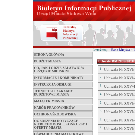
Jesteś tutaj ::
Rada Miejska
::
STRONA GŁÓWNA
BUDŻET MIASTA
Uchwały RM 2006-2010 c
CO, JAK I GDZIE ZAŁATWIĆ W
1.
Uchwała Nr XXVI/4
URZĘDZIE MIEJSKIM
2.
Uchwała Nr XXVI/4
INFORMACJE I KOMUNIKATY
INSTRUKCJA OBSŁUGI
3.
Uchwała Nr XXV/42
JEDNOSTKI I ZAKŁADY
4.
Uchwała Nr XXVI/4
BUDŻETOWE MIASTA
MAJĄTEK MIASTA
5.
Uchwała Nr XXVI/41
NABÓR PRACOWNIKÓW
6.
Uchwała Nr XXVI/4
OCHRONA ŚRODOWISKA
7.
Uchwała Nr XXVI/4
OGŁOSZENIA DOTYCZĄCE
NIERUCHOMOŚCI, KONKURSY I
OFERTY MIASTA
8.
Uchwała Nr XXVI/4
OŚWIADCZENIA MAJĄTKOWE