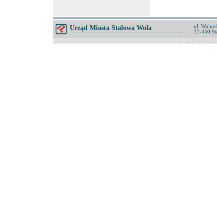
ul. Wolnoś
Urząd Miasta Stalowa Wola
37-450 St
© ZETO-RZESZÓ