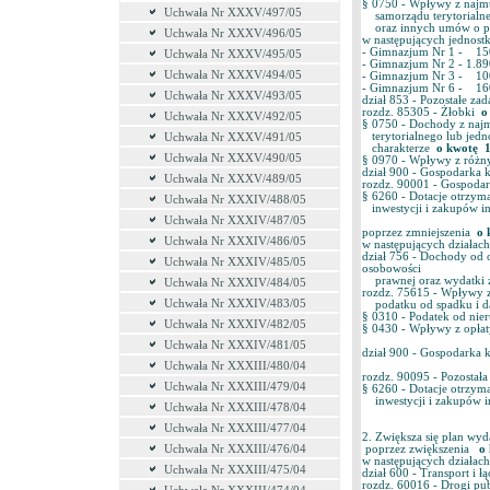
§ 0750 - Wpływy z najmu
Uchwała Nr XXXV/497/05
samorządu terytorialneg
oraz innych umów o p
Uchwała Nr XXXV/496/05
w następujących jednostk
- Gimnazjum Nr 1 - 150,
Uchwała Nr XXXV/495/05
- Gimnazjum Nr 2 - 1.890
Uchwała Nr XXXV/494/05
- Gimnazjum Nr 3 - 100,
- Gimnazjum Nr 6 - 160,
Uchwała Nr XXXV/493/05
dział 853 - Pozostałe zad
rozdz. 85305 - Żłobki
o
Uchwała Nr XXXV/492/05
§ 0750 - Dochody z najm
terytorialnego lub jedn
Uchwała Nr XXXV/491/05
charakterze
o kwotę 11
Uchwała Nr XXXV/490/05
§ 0970 - Wpływy z róż
dział 900 - Gospodarka 
Uchwała Nr XXXV/489/05
rozdz. 90001 - Gospoda
§ 6260 - Dotacje otrzyma
Uchwała Nr XXXIV/488/05
inwestycji i zakupów in
Uchwała Nr XXXIV/487/05
poprzez zmniejszenia
o k
Uchwała Nr XXXIV/486/05
w następujących działach
dział 756 - Dochody od 
Uchwała Nr XXXIV/485/05
osobowości
prawnej oraz wydatki 
Uchwała Nr XXXIV/484/05
rozdz. 75615 - Wpływy z
Uchwała Nr XXXIV/483/05
podatku od spadku i dar
§ 0310 - Podatek od ni
Uchwała Nr XXXIV/482/05
§ 0430 - Wpływy z opła
Uchwała Nr XXXIV/481/05
dział 900 - Gospodarka 
Uchwała Nr XXXIII/480/04
rozdz. 90095 - Pozostała
Uchwała Nr XXXIII/479/04
§ 6260 - Dotacje otrzym
inwestycji i zakupów in
Uchwała Nr XXXIII/478/04
Uchwała Nr XXXIII/477/04
2. Zwiększa się plan 
poprzez zwiększenia
o 
Uchwała Nr XXXIII/476/04
w następujących działach
Uchwała Nr XXXIII/475/04
dział 600 - Transport i ł
rozdz. 60016 - Drogi pu