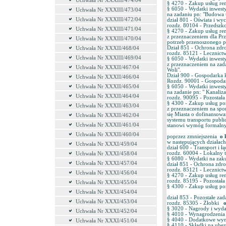
Uchwała Nr XXXIII/474/04
§ 4270 - Zakup usług r
§ 6050 - Wydatki inwes
Uchwała Nr XXXIII/473/04
na zadaniu pn: "Budowa
Uchwała Nr XXXIII/472/04
dział 801 - Oświata i wy
rozdz. 80104 - Przedszk
Uchwała Nr XXXIII/471/04
§ 4270 - Zakup usług r
z przeznaczeniem dla Pr
Uchwała Nr XXXIII/470/04
potrzeb przenoszonego p
Dział 851 - Ochrona zd
Uchwała Nr XXXII/468/04
rozdz. 85121 - Lecznict
Uchwała Nr XXXIII/469/04
§ 6050 - Wydatki inwes
z przeznaczeniem na zad
Uchwała Nr XXXII/467/04
Woli".
Dział 900 - Gospodarka
Uchwała Nr XXXII/466/04
Rozdz. 90001 - Gospoda
§ 6050 - Wydatki inwes
Uchwała Nr XXXII/465/04
na zadanie pn: " Kanaliz
Uchwała Nr XXXII/464/04
rozdz. 90095 - Pozostała 
§ 4300 - Zakup usług po
Uchwała Nr XXXII/463/04
z przeznaczeniem na spo
się Miasta o dofinansow
Uchwała Nr XXXII/462/04
systemu transportu publi
Uchwała Nr XXXII/461/04
stanowi wymóg formalny 
Uchwała Nr XXXII/460/04
poprzez zmniejszenia
o 
w następujących działach
Uchwała Nr XXXI/459/04
dział 600 - Transport i ł
rozdz. 60004 - Lokalny
Uchwała Nr XXXI/458/04
§ 6080 - Wydatki na za
Uchwała Nr XXXI/457/04
dział 851 - Ochrona zdr
rozdz. 85121 - Lecznict
Uchwała Nr XXXI/456/04
§ 4270 - Zakup usług r
rozdz. 85195 - Pozostał
Uchwała Nr XXXI/455/04
§ 4300 - Zakup usług p
Uchwała Nr XXXI/454/04
dział 853 - Pozostałe zad
Uchwała Nr XXXI/453/04
rozdz. 85305 - Żłobki
o
§ 3020 - Nagrody i wyd
Uchwała Nr XXXI/452/04
§ 4010 - Wynagrodzeni
§ 4040 - Dodatkowe wyn
Uchwała Nr XXXI/451/04
§ 4110 - Składki na ube