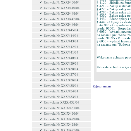
Uchwała Nr XXXI/450/04
§ 4120 - Składki na Fun
§ 4210 - Zakup materiał
Uchwała Nr XXXI/449/04
§ 4270 - Zakup usług r
§ 4280 - Zakup usług z
Uchwała Nr XXXI/448/04
§ 4300 - Zakup usług po
§ 4430 - Różne opłaty i 
Uchwała Nr XXXI/447/04
§ 4440 - Odpisy na Zak
Uchwała Nr XXXI/446/04
dział 900 - Gospodarka 
rozdz. 90001 - Gospoda
Uchwała Nr XXX/445/04
§ 6050 - Wydatki inwes
na zadaniu pn: "Kanalizac
Uchwała Nr XXX/444/04
rozdz. 90095 - Pozostała 
§ 6050 - wydatki inwes
Uchwała Nr XXX/443/04
na zadaniu pn: "Budowa 
Uchwała Nr XXX/442/04
Uchwała Nr XXX/441/04
Wykonanie uchwały powie
Uchwała Nr XXX/440/04
Uchwała Nr XXX/439/04
Uchwała wchodzi w życie
Uchwała Nr XXX/438/04
Uchwała Nr XXX/437/04
Uchwała Nr XXX/436/04
Uchwała Nr XXX/435/04
Rejestr zmian
Uchwała Nr XXX/434/04
Uchwała Nr XXX/433/04
Uchwała nr XXIX/432/04
Uchwała Nr XXIX/431/04
Uchwała Nr XXIX/430/04
Uchwała Nr XXIX/429/04
Uchwała Nr XXIX/428/04
Uchwała Nr XXIX/427/04