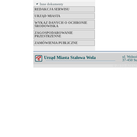
Inne dokumenty
REDAKCJA SERWISU
URZĄD MIASTA
WYKAZ DANYCH O OCHRONIE
ŚRODOWISKA
ZAGOSPODAROWANIE
PRZESTRZENNE
ZAMÓWIENIA PUBLICZNE
ul. Wolnoś
Urząd Miasta Stalowa Wola
37-450 St
© ZETO-RZESZÓ