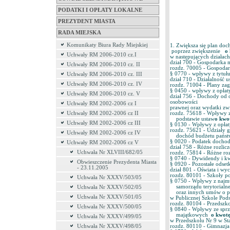
PODATKI I OPŁATY LOKALNE
PREZYDENT MIASTA
RADA MIEJSKA
Komunikaty Biura Rady Miejskiej
1. Zwiększa się plan d
poprzez zwiększenie
o 
Uchwały RM 2006-2010 cz.I
w następujących działach
dział 700 - Gospodarka 
Uchwały RM 2006-2010 cz. II
rozdz. 70005 - Gospoda
§ 0770 - wpływy z tytuł
Uchwały RM 2006-2010 cz. III
dział 710 - Działalność 
Uchwały RM 2006-2010 cz. IV
rozdz. 71004 - Plany z
§ 0450 - wpływy z opłat
Uchwały RM 2006-2010 cz. V
dział 756 - Dochody od o
osobowości
Uchwały RM 2002-2006 cz I
prawnej oraz wydatki zw
rozdz. 75618 - Wpływy z
Uchwały RM 2002-2006 cz II
podstawie ustaw
o kwot
Uchwały RM 2002-2006 cz III
§ 0130 - Wpływy z opłat
rozdz. 75621 - Udziały 
Uchwały RM 2002-2006 cz IV
dochód budżetu pańs
§ 0020 - Podatek doch
Uchwały RM 2002-2006 cz V
dział 758 - Różne rozlic
Uchwała Nr XLVIII/682/05
rozdz. 75814 - Różne ro
§ 0740 - Dywidendy i k
Obwieszczenie Prezydenta Miasta
§ 0920 - Pozostałe odset
- 23.11.2005
dział 801 - Oświata i wy
rozdz. 80101 - Szkoły 
Uchwała Nr XXXV/503/05
§ 0750 - Wpływy z najmu
samorządu terytorialneg
Uchwała Nr XXXV/502/05
oraz innych umów o p
Uchwała Nr XXXV/501/05
w Publicznej Szkole Pod
rozdz. 80104 - Przedszk
Uchwała Nr XXXV/500/05
§ 0840 - Wpływy ze spr
majątkowych
o kwotę
Uchwała Nr XXXV/499/05
w Przedszkolu Nr 9 w Sta
rozdz. 80110 - Gimnazj
Uchwała Nr XXXV/498/05