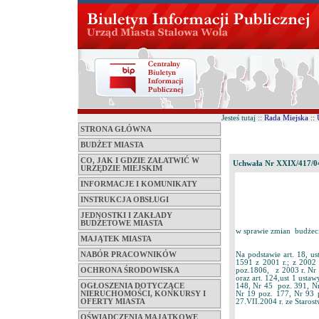
Jesteś tutaj ::
Rada Miejska
::
STRONA GŁÓWNA
BUDŻET MIASTA
CO, JAK I GDZIE ZAŁATWIĆ W
Uchwała Nr XXIX/417/0
URZĘDZIE MIEJSKIM
INFORMACJE I KOMUNIKATY
INSTRUKCJA OBSŁUGI
JEDNOSTKI I ZAKŁADY
BUDŻETOWE MIASTA
w sprawie zmian budżeci
MAJĄTEK MIASTA
Na podstawie art. 18, u
NABÓR PRACOWNIKÓW
1591 z 2001 r.; z 2002
poz.1806, z 2003 r. Nr 
OCHRONA ŚRODOWISKA
oraz art. 124,ust 1 usta
148, Nr 45 poz. 391, Nr
OGŁOSZENIA DOTYCZĄCE
Nr 19 poz. 177, Nr 93 
NIERUCHOMOŚCI, KONKURSY I
27.VII.2004 r. ze Staros
OFERTY MIASTA
OŚWIADCZENIA MAJĄTKOWE