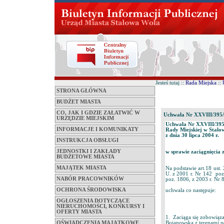
Jesteś tutaj ::
Rada Miejska
::
STRONA GŁÓWNA
BUDŻET MIASTA
CO, JAK I GDZIE ZAŁATWIĆ W
Uchwała Nr XXVIII/395
URZĘDZIE MIEJSKIM
Uchwała Nr XXVIII/395
INFORMACJE I KOMUNIKATY
Rady Miejskiej w Stalo
z dnia 30 lipca 2004 r.
INSTRUKCJA OBSŁUGI
JEDNOSTKI I ZAKŁADY
w sprawie zaciągnięcia
BUDŻETOWE MIASTA
MAJĄTEK MIASTA
Na podstawie art.18 ust.
U. z 2001 r. Nr 142 poz
NABÓR PRACOWNIKÓW
poz. 1806, z 2003 r. Nr 
OCHRONA ŚRODOWISKA
uchwala co następuje:
OGŁOSZENIA DOTYCZĄCE
NIERUCHOMOŚCI, KONKURSY I
OFERTY MIASTA
1. Zaciąga się zobowiązan
OŚWIADCZENIA MAJĄTKOWE
Bojanowską z terenami p