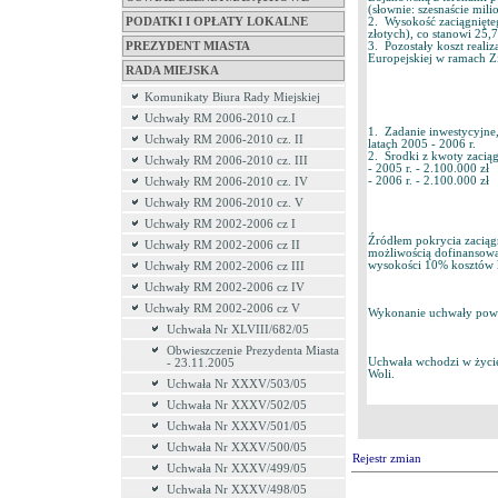
(słownie: szesnaście mili
PODATKI I OPŁATY LOKALNE
2. Wysokość zaciągnięteg
złotych), co stanowi 25,
PREZYDENT MIASTA
3. Pozostały koszt reali
Europejskiej w ramach Z
RADA MIEJSKA
Komunikaty Biura Rady Miejskiej
Uchwały RM 2006-2010 cz.I
1. Zadanie inwestycyjne
Uchwały RM 2006-2010 cz. II
latach 2005 - 2006 r.
2. Środki z kwoty zacią
Uchwały RM 2006-2010 cz. III
- 2005 r. - 2.100.000 zł
- 2006 r. - 2.100.000 zł
Uchwały RM 2006-2010 cz. IV
Uchwały RM 2006-2010 cz. V
Uchwały RM 2002-2006 cz I
Źródłem pokrycia zaciąg
Uchwały RM 2002-2006 cz II
możliwością dofinansowan
wysokości 10% kosztów 
Uchwały RM 2002-2006 cz III
Uchwały RM 2002-2006 cz IV
Uchwały RM 2002-2006 cz V
Wykonanie uchwały powie
Uchwała Nr XLVIII/682/05
Obwieszczenie Prezydenta Miasta
Uchwała wchodzi w życie 
- 23.11.2005
Woli.
Uchwała Nr XXXV/503/05
Uchwała Nr XXXV/502/05
Uchwała Nr XXXV/501/05
Uchwała Nr XXXV/500/05
Rejestr zmian
Uchwała Nr XXXV/499/05
Uchwała Nr XXXV/498/05