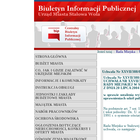
Jesteś tutaj ::
Rada Miejska
::
STRONA GŁÓWNA
BUDŻET MIASTA
CO, JAK I GDZIE ZAŁATWIĆ W
Uchwała Nr XXVII/388/
URZĘDZIE MIEJSKIM
Uchwała Nr XXVII/388
INFORMACJE I KOMUNIKATY
UCHWAŁA NR XXVII/3
RADY MIEJSKIEJ W 
INSTRUKCJA OBSŁUGI
Z DNIA 20 LIPCA 200
JEDNOSTKI I ZAKŁADY
w sprawie ustalenia try
BUDŻETOWE MIASTA
uprawnieniach szkół pub
MAJĄTEK MIASTA
Na podstawie art. 7 ust.
NABÓR PRACOWNIKÓW
( tekst jednolity: Dz. U.
1991 r. o systemie oświat
OCHRONA ŚRODOWISKA
OGŁOSZENIA DOTYCZĄCE
Rada Miejska w Stalowej
NIERUCHOMOŚCI, KONKURSY I
uchwala, co następuje:
OFERTY MIASTA
OŚWIADCZENIA MAJĄTKOWE