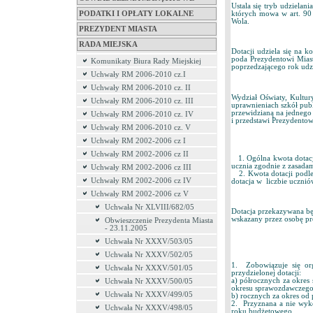
Ustala się tryb udzielan
których mowa w art. 90 u
PODATKI I OPŁATY LOKALNE
Wola.
PREZYDENT MIASTA
RADA MIEJSKA
Dotacji udziela się na
poda Prezydentowi Miast
Komunikaty Biura Rady Miejskiej
poprzedzającego rok udzi
Uchwały RM 2006-2010 cz.I
Uchwały RM 2006-2010 cz. II
Wydział Oświaty, Kultur
Uchwały RM 2006-2010 cz. III
uprawnieniach szkół pub
przewidzianą na jednego 
Uchwały RM 2006-2010 cz. IV
i przedstawi Prezydentow
Uchwały RM 2006-2010 cz. V
Uchwały RM 2002-2006 cz I
Uchwały RM 2002-2006 cz II
1. Ogólna kwota dotacji
ucznia zgodnie z zasada
Uchwały RM 2002-2006 cz III
2. Kwota dotacji podleg
Uchwały RM 2002-2006 cz IV
dotacja w liczbie ucznió
Uchwały RM 2002-2006 cz V
Uchwała Nr XLVIII/682/05
Dotacja przekazywana b
wskazany przez osobę pro
Obwieszczenie Prezydenta Miasta
- 23.11.2005
Uchwała Nr XXXV/503/05
Uchwała Nr XXXV/502/05
1. Zobowiązuje się or
Uchwała Nr XXXV/501/05
przydzielonej dotacji:
a) półrocznych za okres
Uchwała Nr XXXV/500/05
okresu sprawozdawczego
Uchwała Nr XXXV/499/05
b) rocznych za okres od 
2. Przyznana a nie wyko
Uchwała Nr XXXV/498/05
roku budżetowego.