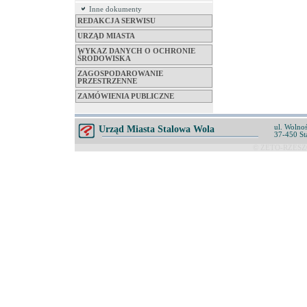
Inne dokumenty
REDAKCJA SERWISU
URZĄD MIASTA
WYKAZ DANYCH O OCHRONIE
ŚRODOWISKA
ZAGOSPODAROWANIE
PRZESTRZENNE
ZAMÓWIENIA PUBLICZNE
ul. Wolnoś
Urząd Miasta Stalowa Wola
37-450 St
© ZETO-RZESZÓ