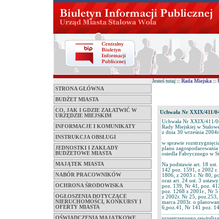
Jesteś tutaj ::
Rada Miejska
::
STRONA GŁÓWNA
BUDŻET MIASTA
CO, JAK I GDZIE ZAŁATWIĆ W
Uchwała Nr XXIX/411/0
URZĘDZIE MIEJSKIM
Uchwała Nr XXIX/411/0
INFORMACJE I KOMUNIKATY
Rady Miejskiej w Stalowe
z dnia 30 września 2004r
INSTRUKCJA OBSŁUGI
w sprawie rozstrzygnięci
JEDNOSTKI I ZAKŁADY
planu zagospodarowania p
BUDŻETOWE MIASTA
osiedla Fabrycznego w St
MAJĄTEK MIASTA
Na podstawie art. 18 ust
142 poz. 1591, z 2002 r.
NABÓR PRACOWNIKÓW
1806, z 2003 r. Nr 80, p
oraz art. 24 ust. 3 usta
OCHRONA ŚRODOWISKA
poz. 139, Nr 41, poz. 41
poz. 1268 z 2001r., Nr 5
OGŁOSZENIA DOTYCZĄCE
z 2002r. Nr 25, poz.253,
NIERUCHOMOŚCI, KONKURSY I
marca 2003r. o planowan
OFERTY MIASTA
6,poz.41, Nr 141 poz. 14
............................
OŚWIADCZENIA MAJĄTKOWE
przestrzennego rewitaliza