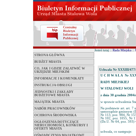
Jesteś tutaj ::
Rada Miejska
::
STRONA GŁÓWNA
BUDŻET MIASTA
CO, JAK I GDZIE ZAŁATWIĆ W
Uchwała Nr XXXIII/477
URZĘDZIE MIEJSKIM
U C H W A Ł A Nr XXX
INFORMACJE I KOMUNIKATY
RADY MIEJSKIEJ
INSTRUKCJA OBSŁUGI
W STALOWEJ WOLI
JEDNOSTKI I ZAKŁADY
z dnia 30 grudnia 2004r
BUDŻETOWE MIASTA
w sprawie uchwalenia St
MAJĄTEK MIASTA
Na podstawie art. art. 7 u
NABÓR PRACOWNIKÓW
samorządzie gminnym (Dz
Nr 113, poz. 984, Nr 153
OCHRONA ŚRODOWISKA
Nr 102, poz. 1055, Nr 11
(Dz.U. Nr 64, poz. 593) 
OGŁOSZENIA DOTYCZĄCE
NIERUCHOMOŚCI, KONKURSY I
OFERTY MIASTA
uchwala, co następuje:
OŚWIADCZENIA MAJĄTKOWE