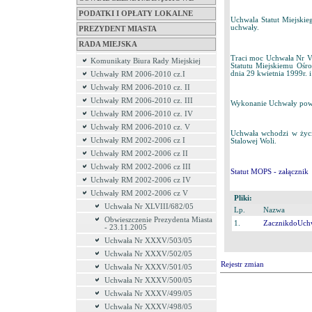
PODATKI I OPŁATY LOKALNE
Uchwala Statut Miejskie
uchwały.
PREZYDENT MIASTA
RADA MIEJSKA
Traci moc Uchwała Nr VI
Komunikaty Biura Rady Miejskiej
Statutu Miejskiemu Ośr
dnia 29 kwietnia 1999r. 
Uchwały RM 2006-2010 cz.I
Uchwały RM 2006-2010 cz. II
Uchwały RM 2006-2010 cz. III
Wykonanie Uchwały powie
Uchwały RM 2006-2010 cz. IV
Uchwały RM 2006-2010 cz. V
Uchwała wchodzi w życi
Uchwały RM 2002-2006 cz I
Stalowej Woli.
Uchwały RM 2002-2006 cz II
Uchwały RM 2002-2006 cz III
Statut MOPS - załącznik
Uchwały RM 2002-2006 cz IV
Uchwały RM 2002-2006 cz V
Pliki:
Uchwała Nr XLVIII/682/05
Lp.
Nazwa
Obwieszczenie Prezydenta Miasta
1.
ZacznikdoUch
- 23.11.2005
Uchwała Nr XXXV/503/05
Uchwała Nr XXXV/502/05
Rejestr zmian
Uchwała Nr XXXV/501/05
Uchwała Nr XXXV/500/05
Uchwała Nr XXXV/499/05
Uchwała Nr XXXV/498/05