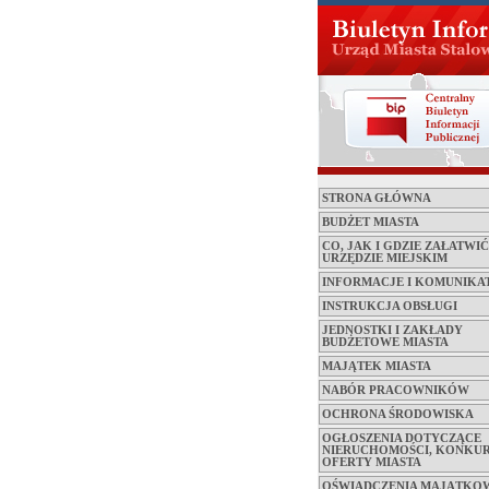
STRONA GŁÓWNA
BUDŻET MIASTA
CO, JAK I GDZIE ZAŁATWI
URZĘDZIE MIEJSKIM
INFORMACJE I KOMUNIKA
INSTRUKCJA OBSŁUGI
JEDNOSTKI I ZAKŁADY
BUDŻETOWE MIASTA
MAJĄTEK MIASTA
NABÓR PRACOWNIKÓW
OCHRONA ŚRODOWISKA
OGŁOSZENIA DOTYCZĄCE
NIERUCHOMOŚCI, KONKUR
OFERTY MIASTA
OŚWIADCZENIA MAJĄTKO