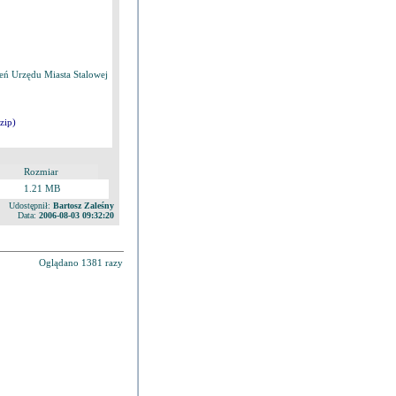
zeń Urzędu Miasta Stalowej
zip)
Rozmiar
1.21 MB
Udostępnił:
Bartosz Zaleśny
Data:
2006-08-03 09:32:20
Oglądano 1381 razy