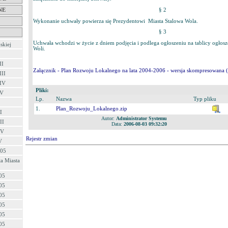
§ 2
NE
Wykonanie uchwały powierza się Prezydentowi Miasta Stalowa Wola.
§ 3
Uchwała wchodzi w życie z dniem podjęcia i podlega ogłoszeniu na tablicy ogłos
skiej
Woli.
II
Załącznik - Plan Rozwoju Lokalnego na lata 2004-2006 - wersja skompresowana (
III
 IV
Pliki:
 V
Lp.
Nazwa
Typ pliku
1.
Plan_Rozwoju_Lokalnego.zip
I
Autor:
Administrator Systemu
II
Data:
2006-08-03 09:32:20
IV
Rejestr zmian
V
/05
a Miasta
05
05
05
05
05
05