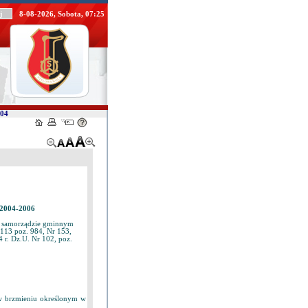
8-08-2026, Sobota, 07:25
/04
 2004-2006
. o samorządzie gminnym
 113 poz. 984, Nr 153,
 r. Dz.U. Nr 102, poz.
w brzmieniu określonym w