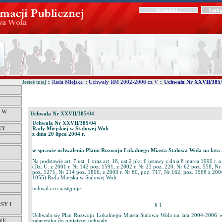
Jesteś tutaj ::
Rada Miejska
::
Uchwały RM 2002-2006 cz V
::
Uchwała Nr XXVII/385
Ć W
Uchwała Nr XXVII/385/04
Uchwała Nr XXVII/385/04
TY
Rady Miejskiej w Stalowej Woli
z dnia 20 lipca 2004 r.
w sprawie uchwalenia Planu Rozwoju Lokalnego Miasta Stalowa Wola na lata
Na podstawie art. 7 ust. 1 oraz art. 18, ust.2 pkt. 6 ustawy z dnia 8 marca 1990 r
(Dz. U. z 2001 r. Nr 142 poz. 1591, z 2002 r. Nr 23 poz. 220, Nr 62 poz. 558, Nr
poz. 1271, Nr 214 poz. 1806, z 2003 r. Nr 80, poz. 717, Nr 162, poz. 1568 z 2004
1055) Rada Miejska w Stalowej Woli
uchwala co następuje:
SY I
§ 1
Uchwala się Plan Rozwoju Lokalnego Miasta Stalowa Wola na lata 2004-2006 
WE
załączniku do niniejszej uchwały.