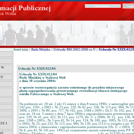
Jesteś tutaj ::
Rada Miejska
::
Uchwały RM 2002-2006 cz V
::
Uchwała Nr XXIX/412/
Ć W
Uchwała Nr XXIX/412/04
Uchwała Nr XXIX/412/04
TY
Rady Miejskiej w Stalowej Woli
z dnia 30 września 2004r.
w sprawie rozstrzygnięcia zarzutu wniesionego do projektu miejscowego
planu zagospodarowania przestrzennego rewitalizacji obszaru istniejącego
osiedla Fabrycznego w Stalowej Woli.
Na podstawie art. 18 ust. 2 pkt 15 ustawy z dnia 8 marca 1990r. o samorządzie gm
142 poz. 1591, z 2002 r. Nr 23 poz. 220, Nr 62 poz. 558, Nr 113 poz. 984, Nr 15
1806, z 2003 r. Nr 80, poz. 717, Nr 162, poz. 1568 z 2004 r. Dz.U. Nr 102, poz.
oraz art. 24 ust. 3 ustawy z dnia 7 lipca 1994r.o zagospodarowaniu przestrzennym 
poz. 139, Nr 41, poz. 412, Nr 111, poz. 1279, Dz. U. z 2000r. Nr 12, poz. 136, 
poz. 1268 z 2001r., Nr 5 poz.42, Nr 14, poz. 124, Nr 100, poz. 1085, Nr 115, po
SY I
z 2002r. Nr 25, poz.253, Nr 113, poz. 984, Nr 130, poz.1112) w związku z art. 85
marca 2003r. o planowaniu i zagospodarowaniu przestrzennym (Dz. U. z 2003r. Nr
Nr 6, poz.41, Nr 141 poz. 1492) po rozpatrzeniu zarzutu wniesionego przez P.P. Ha
WE
Haliny i Zdzisława . zam................................................. ( dz. nr 313/20) do 