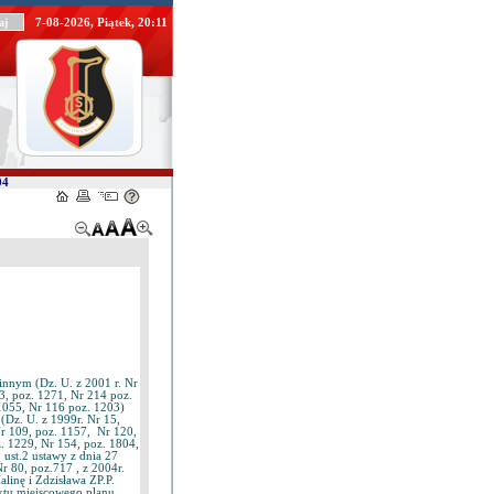
7-08-2026, Piątek, 20:11
04
innym (Dz. U. z 2001 r. Nr
3, poz. 1271, Nr 214 poz.
 1055, Nr 116 poz. 1203)
(Dz. U. z 1999r. Nr 15,
Nr 109, poz. 1157, Nr 120,
z. 1229, Nr 154, poz. 1804,
 ust.2 ustawy z dnia 27
 80, poz.717 , z 2004r.
linę i Zdzisława ZP.P.
projektu miejscowego planu