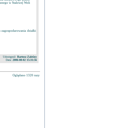
cznego w Stalowej Woli
posobu zagospodarowania działki
Udostępnił:
Bartosz Zaleśny
Data:
2006-08-02 15:31:56
Oglądano 1320 razy