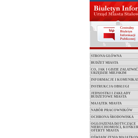
STRONA GŁÓWNA
BUDŻET MIASTA
CO, JAK I GDZIE ZAŁATWI
URZĘDZIE MIEJSKIM
INFORMACJE I KOMUNIKA
INSTRUKCJA OBSŁUGI
JEDNOSTKI I ZAKŁADY
BUDŻETOWE MIASTA
MAJĄTEK MIASTA
NABÓR PRACOWNIKÓW
OCHRONA ŚRODOWISKA
OGŁOSZENIA DOTYCZĄCE
NIERUCHOMOŚCI, KONKUR
OFERTY MIASTA
OŚWIADCZENIA MAJĄTKO