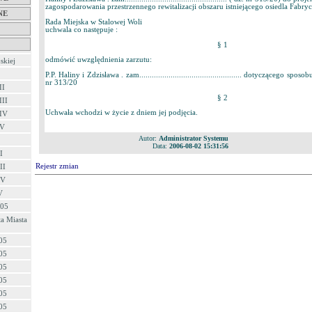
zagospodarowania przestrzennego rewitalizacji obszaru istniejącego osiedla Fabry
NE
Rada Miejska w Stalowej Woli
uchwala co następuje :
§ 1
odmówić uwzględnienia zarzutu:
skiej
P.P. Haliny i Zdzisława . zam................................................. dotyczącego s
nr 313/20
II
§ 2
III
Uchwała wchodzi w życie z dniem jej podjęcia.
 IV
 V
Autor:
Administrator Systemu
Data:
2006-08-02 15:31:56
I
Rejestr zmian
II
IV
V
/05
a Miasta
05
05
05
05
05
05