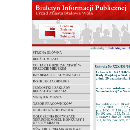
Jesteś tutaj ::
Rada Miejska
::
STRONA GŁÓWNA
BUDŻET MIASTA
CO, JAK I GDZIE ZAŁATWIĆ W
Uchwała Nr XXX/436/04
URZĘDZIE MIEJSKIM
Uchwała Nr XXX/436/0
INFORMACJE I KOMUNIKATY
Rady Miejskiej w Stalo
z dnia 29 października 
INSTRUKCJA OBSŁUGI
JEDNOSTKI I ZAKŁADY
w sprawie ustalenia 
BUDŻETOWE MIASTA
Samochodowej? w Stalow
MAJĄTEK MIASTA
NABÓR PRACOWNIKÓW
Na podstawie art. 18 us
1591 z 2001 r.; z 2002 
OCHRONA ŚRODOWISKA
poz. 1055, Nr 116 poz. 1
Nr 102 poz. 1055, Nr 116 po
OGŁOSZENIA DOTYCZĄCE
3 ustawy z dnia 26 listo
NIERUCHOMOŚCI, KONKURSY I
391, Nr 65, poz. 594, Nr
OFERTY MIASTA
OŚWIADCZENIA MAJĄTKOWE