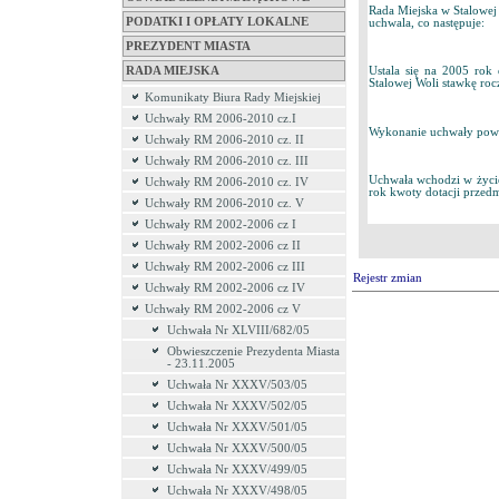
Rada Miejska w Stalowej
PODATKI I OPŁATY LOKALNE
uchwala, co następuje:
PREZYDENT MIASTA
RADA MIEJSKA
Ustala się na 2005 rok
Stalowej Woli stawkę roc
Komunikaty Biura Rady Miejskiej
Uchwały RM 2006-2010 cz.I
Wykonanie uchwały powie
Uchwały RM 2006-2010 cz. II
Uchwały RM 2006-2010 cz. III
Uchwała wchodzi w życie
Uchwały RM 2006-2010 cz. IV
rok kwoty dotacji przed
Uchwały RM 2006-2010 cz. V
Uchwały RM 2002-2006 cz I
Uchwały RM 2002-2006 cz II
Uchwały RM 2002-2006 cz III
Rejestr zmian
Uchwały RM 2002-2006 cz IV
Uchwały RM 2002-2006 cz V
Uchwała Nr XLVIII/682/05
Obwieszczenie Prezydenta Miasta
- 23.11.2005
Uchwała Nr XXXV/503/05
Uchwała Nr XXXV/502/05
Uchwała Nr XXXV/501/05
Uchwała Nr XXXV/500/05
Uchwała Nr XXXV/499/05
Uchwała Nr XXXV/498/05