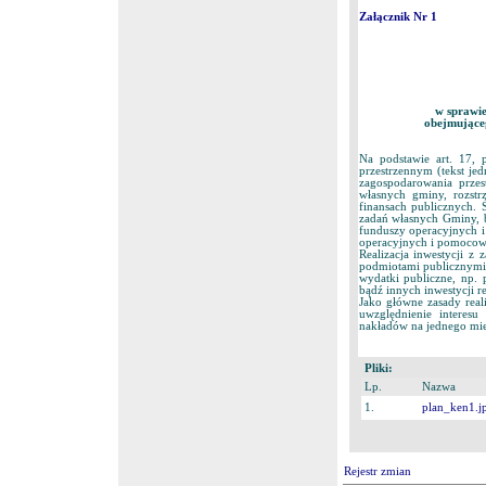
Załącznik Nr 1
w sprawie
obejmująceg
Na podstawie art. 17,
przestrzennym (tekst jed
zagospodarowania przest
własnych gminy, rozstr
finansach publicznych. Ś
zadań własnych Gminy, 
funduszy operacyjnych i
operacyjnych i pomocow
Realizacja inwestycji z
podmiotami publicznymi 
wydatki publiczne, np. 
bądź innych inwestycji r
Jako główne zasady reali
uwzględnienie interesu
nakładów na jednego mies
Pliki:
Lp.
Nazwa
1.
plan_ken1.j
Rejestr zmian