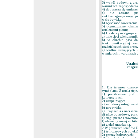
3) wokół budowli z urz
warunkach zagospodarow
4) dopuszcza się umieszc
a) nie zostaną prz
elektromagnetycznego pr
w środowisku,
b) wysokość zawieszenia 
5) dopuszczalne lokaliz
ustaleniami planu;
6) Ustala się następując
a) linie sieci telekomun
b) w obrębie pasa dro
telekomunikacyjnej kan
rozdzielczych sieci prz
c) wzdłuż istniejących 
wymiarach i warunkach 
Ustalen
rozgra
1. Dla terenów oznacz
symbolami U ustala się n
1) podstawowe pod obi
komercyjnych;
2) uzupełniające:
a) zabudowę usługową służ
b) targowiska;
c) urządzenia i sieci infr
d) ulice dojazdowe, par
e) ciągi piesze i rowerow
f) elementy małej archite
g) zieleń urządzoną.
2.W granicach terenów U
1) tymczasowych obiekt
2) garaży boksowych;