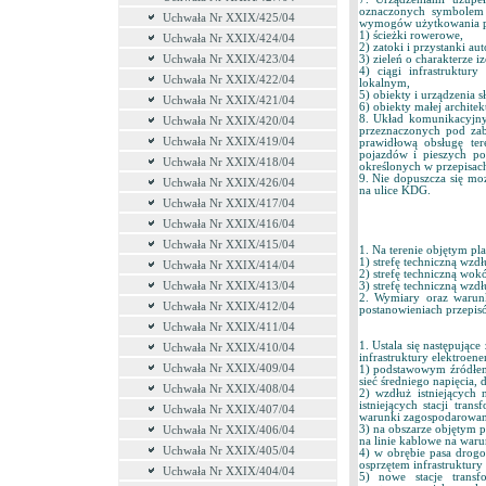
oznaczonych symbolem
Uchwała Nr XXIX/425/04
wymogów użytkowania po
1) ścieżki rowerowe,
Uchwała Nr XXIX/424/04
2) zatoki i przystanki au
Uchwała Nr XXIX/423/04
3) zieleń o charakterze i
4) ciągi infrastruktury
Uchwała Nr XXIX/422/04
lokalnym,
5) obiekty i urządzenia 
Uchwała Nr XXIX/421/04
6) obiekty małej architek
8. Układ komunikacyjny
Uchwała Nr XXIX/420/04
przeznaczonych pod za
Uchwała Nr XXIX/419/04
prawidłową obsługę te
pojazdów i pieszych p
Uchwała Nr XXIX/418/04
określonych w przepisac
9. Nie dopuszcza się mo
Uchwała Nr XXIX/426/04
na ulice KDG.
Uchwała Nr XXIX/417/04
Uchwała Nr XXIX/416/04
Uchwała Nr XXIX/415/04
1. Na terenie objętym pl
1) strefę techniczną wzdł
Uchwała Nr XXIX/414/04
2) strefę techniczną wok
Uchwała Nr XXIX/413/04
3) strefę techniczną wzdł
2. Wymiary oraz warun
Uchwała Nr XXIX/412/04
postanowieniach przepis
Uchwała Nr XXIX/411/04
1. Ustala się następujące
Uchwała Nr XXIX/410/04
infrastruktury elektroene
Uchwała Nr XXIX/409/04
1) podstawowym źródłem z
sieć średniego napięcia,
Uchwała Nr XXIX/408/04
2) wzdłuż istniejących 
istniejących stacji tra
Uchwała Nr XXIX/407/04
warunki zagospodarowani
3) na obszarze objętym p
Uchwała Nr XXIX/406/04
na linie kablowe na waru
Uchwała Nr XXIX/405/04
4) w obrębie pasa drogo
osprzętem infrastruktury
Uchwała Nr XXIX/404/04
5) nowe stacje trans