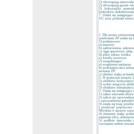
1) obowiązują stanowisk
2) obowiązują garaże wb
3) kolorystyka materi
budynków zlokalizowanyc
7. Ustala się następując
UC: przy podziale nieruc
1. Dla terenu oznaczone
symbolami ZP ustala się 
1) podstawowe:
a) murawy;
b) zadrzewienia, zakrzew
c) ciągi spacerowe, aleje;
d) place zabaw, boiska;
e) ścieżki rowerowe.
2) uzupełniające :
a) urządzenia sanitarne;
b) podziemne sieci infra
terenem ZP;
c) obiekty małej architek
2. W granicach terenów 
1) obiektów budowlanyc
2) wolno stojących obie
3) obiektów mieszkalnyc
3. Ustala się następując
1) zakaz usuwania drzew 
2) zaleca się wprowadze
i wprowadzenia gatunkó
3) ustala się trasę prze
i przekroje poprzeczne
Morskiej w sprawie waru
4) elementy małej archi
najmniej ulicy, zharmon
5) podłoże stanowiska
rozwijanie zieleni trawiast