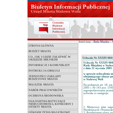
Jesteś tutaj ::
Rada Miejska
::
STRONA GŁÓWNA
BUDŻET MIASTA
CO, JAK I GDZIE ZAŁATWIĆ W
Uchwała Nr XXXIV/484/
URZĘDZIE MIEJSKIM
Uchwała Nr XXXIV/484
INFORMACJE I KOMUNIKATY
Rady Miejskiej w Stalo
z dnia 21 stycznia 2005 
INSTRUKCJA OBSŁUGI
w sprawie uchwalenia m
JEDNOSTKI I ZAKŁADY
obejmującego obszar po
BUDŻETOWE MIASTA
w Stalowej Woli
MAJĄTEK MIASTA
Na podstawie art. 18. us
2001 r. Nr 143 poz. 1591 
NABÓR PRACOWNIKÓW
zagospodarowaniu przestr
uchwala co następuje:
OCHRONA ŚRODOWISKA
OGŁOSZENIA DOTYCZĄCE
NIERUCHOMOŚCI, KONKURSY I
OFERTY MIASTA
1. Miejscowy plan zago
Niezłomnych i Przemysło
OŚWIADCZENIA MAJĄTKOWE
2. Przedmiotem planu zgo