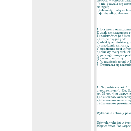
elewacji w kolorach past
4) nie dozwala się zasto
sidingu?;
5) elementy małej archit
najmniej ulicy, zharmon
1. Dla terenu oznaczone
E ustala się następujące 
1) podstawowe pod sieci i
2) uzupełniające pod:
a) obiekty administracyjn
b) urządzenia sanitarne,
c) podziemne sieci infras
d) obiekty małej architek
e) parkingi i miejsca pos
f) zieleń urządzoną.
2. W granicach terenów 
3. Dopuszcza się rozbudo
1. Na podstawie art. 15
przestrzennym (tj. Dz. U
art. 36 ust. 4 tej ustawy, 
1) dla terenów oznaczon
2) dla terenów oznaczon
3) dla terenów pozostał
Wykonanie uchwały powie
Uchwała wchodzi w życie
Województwa Podkarpac