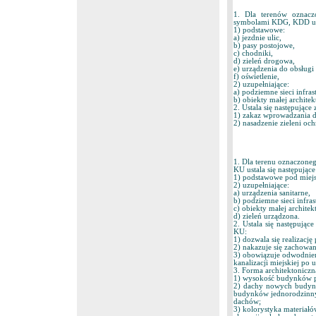
1. Dla terenów oznacz
symbolami KDG, KDD usta
1) podstawowe:
a) jezdnie ulic,
b) pasy postojowe,
c) chodniki,
d) zieleń drogowa,
e) urządzenia do obsługi
f) oświetlenie,
2) uzupełniające:
a) podziemne sieci infras
b) obiekty małej architek
2. Ustala się następują
1) zakaz wprowadzania 
2) nasadzenie zieleni o
1. Dla terenu oznaczone
KU ustala się następujące
1) podstawowe pod miejsc
2) uzupełniające:
a) urządzenia sanitarne,
b) podziemne sieci infras
c) obiekty małej architek
d) zieleń urządzona.
2. Ustala się następują
KU:
1) dozwala się realizacj
2) nakazuje się zachowani
3) obowiązuje odwodnien
kanalizacji miejskiej po
3. Forma architektonicz
1) wysokość budynków p
2) dachy nowych budynk
budynków jednorodzinnyc
dachów;
3) kolorystyka materia