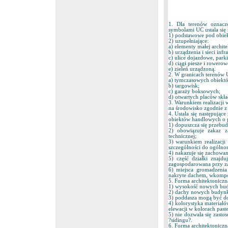
1. Dla terenów oznacz
symbolami UC ustala się 
1) podstawowe pod obie
2) uzupełniające:
a) elementy małej archite
b) urządzenia i sieci infr
c) ulice dojazdowe, par
d) ciągi piesze i rowerow
e) zieleń urządzoną.
2. W granicach terenów 
a) tymczasowych obiekt
b) targowisk;
c) garaży boksowych;
d) otwartych placów skł
3. Warunkiem realizacji 
na środowisko zgodnie z
4. Ustala się następując
obiektów handlowych o 
1) dopuszcza się przebu
2) obowiązuje zakaz z
technicznej;
3) warunkiem realizacji
szczególności do ogóln
4) nakazuje się zachowan
5) część działki znajd
zagospodarowana przy z
6) miejsca gromadzenia
nakryte dachem, wkompo
5. Forma architektonicz
1) wysokość nowych bud
2) dachy nowych budynkó
3) poddasza mogą być do
4) kolorystyka materia
elewacji w kolorach past
5) nie dozwala się zasto
?sidingu?.
6. Forma architektoniczn