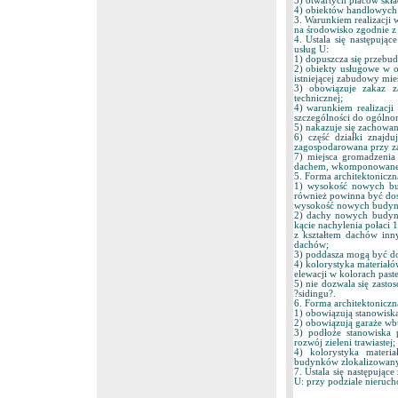
3) otwartych placów skł
4) obiektów handlowych
3. Warunkiem realizacji 
na środowisko zgodnie z
4. Ustala się następują
usług U:
1) dopuszcza się przebu
2) obiekty usługowe w
istniejącej zabudowy mie
3) obowiązuje zakaz z
technicznej;
4) warunkiem realizacji
szczególności do ogóln
5) nakazuje się zachowan
6) część działki znajd
zagospodarowana przy z
7) miejsca gromadzenia
dachem, wkomponowane 
5. Forma architektonicz
1) wysokość nowych bu
również powinna być dos
wysokość nowych budynk
2) dachy nowych budynk
kącie nachylenia połaci
z kształtem dachów inn
dachów;
3) poddasza mogą być do
4) kolorystyka materia
elewacji w kolorach past
5) nie dozwala się zasto
?sidingu?.
6. Forma architektoniczn
1) obowiązują stanowisk
2) obowiązują garaże wb
3) podłoże stanowiska
rozwój zieleni trawiastej;
4) kolorystyka materi
budynków zlokalizowanyc
7. Ustala się następując
U: przy podziale nieruch