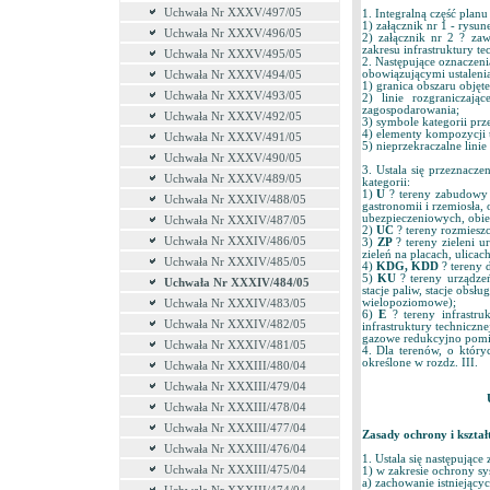
Uchwała Nr XXXV/497/05
1. Integralną część planu
1) załącznik nr 1 - rysu
Uchwała Nr XXXV/496/05
2) załącznik nr 2 ? zaw
zakresu infrastruktury t
Uchwała Nr XXXV/495/05
2. Następujące oznaczeni
obowiązującymi ustaleni
Uchwała Nr XXXV/494/05
1) granica obszaru objęt
Uchwała Nr XXXV/493/05
2) linie rozgraniczaj
zagospodarowania;
Uchwała Nr XXXV/492/05
3) symbole kategorii prz
4) elementy kompozycji ur
Uchwała Nr XXXV/491/05
5) nieprzekraczalne lini
Uchwała Nr XXXV/490/05
3. Ustala się przeznacz
Uchwała Nr XXXV/489/05
kategorii:
1)
U
? tereny zabudowy 
Uchwała Nr XXXIV/488/05
gastronomii i rzemiosła, 
ubezpieczeniowych, obiek
Uchwała Nr XXXIV/487/05
2)
UC
? tereny rozmies
Uchwała Nr XXXIV/486/05
3)
ZP
? tereny zieleni u
zieleń na placach, ulicach
Uchwała Nr XXXIV/485/05
4)
KDG, KDD
? tereny 
5)
KU
? tereny urządze
Uchwała Nr XXXIV/484/05
stacje paliw, stacje obsł
wielopoziomowe);
Uchwała Nr XXXIV/483/05
6)
E
? tereny infrastru
Uchwała Nr XXXIV/482/05
infrastruktury technicznej
gazowe redukcyjno pomia
Uchwała Nr XXXIV/481/05
4. Dla terenów, o któr
określone w rozdz. III.
Uchwała Nr XXXIII/480/04
Uchwała Nr XXXIII/479/04
Uchwała Nr XXXIII/478/04
Uchwała Nr XXXIII/477/04
Zasady ochrony i kształ
Uchwała Nr XXXIII/476/04
1. Ustala się następując
Uchwała Nr XXXIII/475/04
1) w zakresie ochrony s
a) zachowanie istniejący