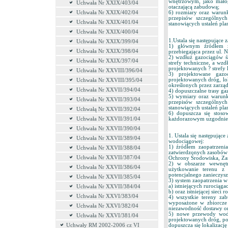
wnętrzowym, jako małog
Uchwała Nr XXIX/403/04
otaczającą zabudową;
Uchwała Nr XXIX/402/04
6) rozmiary oraz warunk
przepisów szczególnyc
Uchwała Nr XXIX/401/04
stanowiących ustaleń pla
Uchwała Nr XXIX/400/04
1.Ustala się następujące 
Uchwała Nr XXIX/399/04
1) głównym źródłem za
Uchwała Nr XXIX/398/04
przebiegająca przez ul. 
2) wzdłuż gazociągów ś
Uchwała Nr XXIX/397/04
strefy techniczne, a w
projektowanych ? strefy
Uchwała Nr XXVIII/396/04
3) projektowane gazoc
projektowanych dróg, lo
Uchwała Nr XXVIII/395/04
określonych przez zarząd
Uchwała Nr XXVII/394/04
4) dopuszczalne trasy ga
5) wymiary oraz warunk
Uchwała Nr XXVII/393/04
przepisów szczególnyc
stanowiących ustaleń pla
Uchwałą Nr XXVII/392/04
6) dopuszcza się stos
Uchwała Nr XXVII/391/04
każdorazowym uzgodnien
Uchwała Nr XXVII/390/04
1. Ustala się następujące
Uchwała Nr XXVII/389/04
wodociągowej:
1) źródłem zaopatrzen
Uchwała Nr XXVII/388/04
zatwierdzonych zasobów 
Uchwała Nr XXVII/387/04
Ochrony Środowiska, Zas
2) w obszarze wewnętr
Uchwała Nr XXVII/386/04
użytkowanie terenu z 
potencjalnego zanieczys
Uchwała Nr XXVII/385/04
3) system zaopatrzenia 
a) istniejących rurociąga
Uchwała Nr XXVII/384/04
b) oraz istniejącej sieci r
Uchwała Nr XXVI/383/04
4) wszystkie tereny z
wyposażone w zbiorcze
Uchwała Nr XXVI/382/04
niezawodność dostawy or
5) nowe przewody wodo
Uchwała Nr XXVI/381/04
projektowanych dróg, po
Uchwały RM 2002-2006 cz VI
dopuszcza się lokalizację