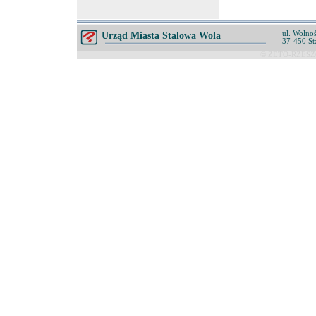
ul. Wolnoś
Urząd Miasta Stalowa Wola
37-450 St
© ZETO-RZESZÓ