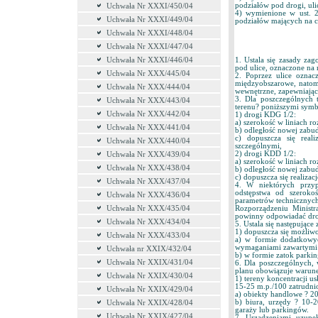
podziałów pod drogi, uli
Uchwała Nr XXXI/450/04
4) wymienione w ust. 2
Uchwała Nr XXXI/449/04
podziałów mających na c
Uchwała Nr XXXI/448/04
Uchwała Nr XXXI/447/04
Uchwała Nr XXXI/446/04
1. Ustala się zasady z
pod ulice, oznaczone na
Uchwała Nr XXX/445/04
2. Poprzez ulice ozna
międzyobszarowe, natom
Uchwała Nr XXX/444/04
wewnętrzne, zapewniając
3. Dla poszczególnych 
Uchwała Nr XXX/443/04
terenu? poniższymi symb
Uchwała Nr XXX/442/04
1) drogi KDG 1/2:
a) szerokość w liniach r
Uchwała Nr XXX/441/04
b) odległość nowej zabu
c) dopuszcza się real
Uchwała Nr XXX/440/04
szczególnymi,
2) drogi KDD 1/2:
Uchwała Nr XXX/439/04
a) szerokość w liniach r
Uchwała Nr XXX/438/04
b) odległość nowej zabu
c) dopuszcza się realiza
Uchwała Nr XXX/437/04
4. W niektórych przyp
odstępstwa od szerokoś
Uchwała Nr XXX/436/04
parametrów technicznych
Uchwała Nr XXX/435/04
Rozporządzeniu Minist
powinny odpowiadać drog
Uchwała Nr XXX/434/04
5. Ustala się następując
1) dopuszcza się możliwo
Uchwała Nr XXX/433/04
a) w formie dodatkowyc
wymaganiami zawartymi 
Uchwała nr XXIX/432/04
b) w formie zatok parkin
Uchwała Nr XXIX/431/04
6. Dla poszczególnych, 
planu obowiązuje warune
Uchwała Nr XXIX/430/04
1) tereny koncentracji 
15-25 m.p./100 zatrudni
Uchwała Nr XXIX/429/04
a) obiekty handlowe ? 2
b) biura, urzędy ? 10-
Uchwała Nr XXIX/428/04
garaży lub parkingów.
Uchwała Nr XXIX/427/04
7. Urządzeniami uzupeł