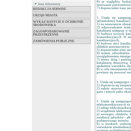
6) ze względów hydrau
Inne dokumenty
stosowanie pierścieniowe
7) dopuszczalne trasy si
REDAKCJA SERWISU
URZĄD MIASTA
1. Ustala się następuj
infrastruktury kanalizacy
WYKAZ DANYCH O OCHRONIE
1) na omawianym obszarze
ŚRODOWISKA
2) odprowadzanie ście
kanalizacji następuje w 
ZAGOSPODAROWANIE
3) budowa nowych kanał
PRZESTRZENNE
komunikacyjnych. W in
kanalizacyjnych;
ZAMÓWIENIA PUBLICZNE
4) budowa sieci kanali
układzie grawitacyjnym, 
5) dopuszczalne trasy si
6) system odwodnienia
uwzględnieniem istniejące
7) tereny dróg i parki
kanalizację deszczową,
spełnieniu warunków okr
8) w celu zmniejszenia 
powinno się stosować mo
1. Ustala się następujące
1) dopuszcza się zaopatr
2) należy stosować rozw
gazu i innych paliw ekolo
1. Ustala się następują
telekomunikacyjnych na 
1) usługi telekomunikac
2) urządzenia telekomun
a) wewnątrz obiektów k
ewidencji zabytków - al
podstawowego terenów,
b) w kioskach wolnost
warunkiem minimalizacji
wystroju architektoniczn