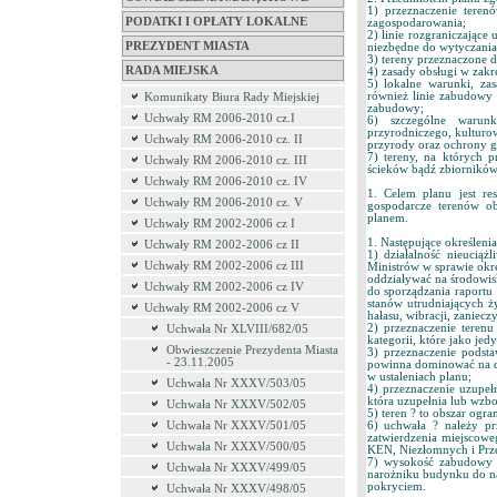
1) przeznaczenie teren
PODATKI I OPŁATY LOKALNE
zagospodarowania;
2) linie rozgraniczające
PREZYDENT MIASTA
niezbędne do wytyczania
3) tereny przeznaczone dl
RADA MIEJSKA
4) zasady obsługi w zakres
5) lokalne warunki, za
również linie zabudowy 
Komunikaty Biura Rady Miejskiej
zabudowy;
Uchwały RM 2006-2010 cz.I
6) szczególne warunk
przyrodniczego, kulturo
Uchwały RM 2006-2010 cz. II
przyrody oraz ochrony g
7) tereny, na których 
Uchwały RM 2006-2010 cz. III
ścieków bądź zbiornikó
Uchwały RM 2006-2010 cz. IV
1. Celem planu jest re
Uchwały RM 2006-2010 cz. V
gospodarcze terenów ob
planem.
Uchwały RM 2002-2006 cz I
1. Następujące określeni
Uchwały RM 2002-2006 cz II
1) działalność nieuciąż
Uchwały RM 2002-2006 cz III
Ministrów w sprawie okr
oddziaływać na środowi
Uchwały RM 2002-2006 cz IV
do sporządzania raportu
stanów utrudniających ży
Uchwały RM 2002-2006 cz V
hałasu, wibracji, zaniecz
2) przeznaczenie terenu
Uchwała Nr XLVIII/682/05
kategorii, które jako je
Obwieszczenie Prezydenta Miasta
3) przeznaczenie podsta
- 23.11.2005
powinna dominować na da
w ustaleniach planu;
Uchwała Nr XXXV/503/05
4) przeznaczenie uzupełn
która uzupełnia lub wzb
Uchwała Nr XXXV/502/05
5) teren ? to obszar ogr
Uchwała Nr XXXV/501/05
6) uchwała ? należy pr
zatwierdzenia miejscowe
Uchwała Nr XXXV/500/05
KEN, Niezłomnych i Prze
7) wysokość zabudowy 
Uchwała Nr XXXV/499/05
narożniku budynku do na
pokryciem.
Uchwała Nr XXXV/498/05