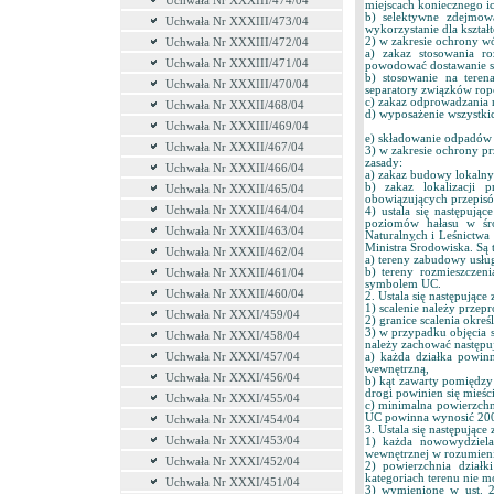
Uchwała Nr XXXIII/474/04
miejscach koniecznego ic
b) selektywne zdejmow
Uchwała Nr XXXIII/473/04
wykorzystanie dla kształt
2) w zakresie ochrony w
Uchwała Nr XXXIII/472/04
a) zakaz stosowania r
Uchwała Nr XXXIII/471/04
powodować dostawanie si
b) stosowanie na ter
Uchwała Nr XXXIII/470/04
separatory związków ro
c) zakaz odprowadzania 
Uchwała Nr XXXII/468/04
d) wyposażenie wszystki
Uchwała Nr XXXIII/469/04
e) składowanie odpadów 
Uchwała Nr XXXII/467/04
3) w zakresie ochrony pr
zasady:
Uchwała Nr XXXII/466/04
a) zakaz budowy lokalny
b) zakaz lokalizacji 
Uchwała Nr XXXII/465/04
obowiązujących przepisó
Uchwała Nr XXXII/464/04
4) ustala się następują
poziomów hałasu w śro
Uchwała Nr XXXII/463/04
Naturalnych i Leśnictwa
Ministra Środowiska. Są 
Uchwała Nr XXXII/462/04
a) tereny zabudowy usł
b) tereny rozmieszcze
Uchwała Nr XXXII/461/04
symbolem UC.
Uchwała Nr XXXII/460/04
2. Ustala się następujące
1) scalenie należy prze
Uchwała Nr XXXI/459/04
2) granice scalenia okr
3) w przypadku objęcia s
Uchwała Nr XXXI/458/04
należy zachować następuj
Uchwała Nr XXXI/457/04
a) każda działka powin
wewnętrzną,
Uchwała Nr XXXI/456/04
b) kąt zawarty pomiędzy 
drogi powinien się mieśc
Uchwała Nr XXXI/455/04
c) minimalna powierzch
UC powinna wynosić 20
Uchwała Nr XXXI/454/04
3. Ustala się następując
Uchwała Nr XXXI/453/04
1) każda nowowydziela
wewnętrznej w rozumieni
Uchwała Nr XXXI/452/04
2) powierzchnia dział
kategoriach terenu nie m
Uchwała Nr XXXI/451/04
3) wymienione w ust. 2