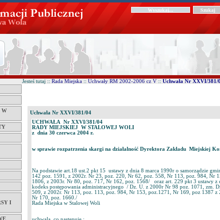
Jesteś tutaj ::
Rada Miejska
::
Uchwały RM 2002-2006 cz V
::
Uchwała Nr XXVI/381/
Ć W
Uchwała Nr XXVI/381/04
UCHWAŁA Nr XXVI/381/04
TY
RADY MIEJSKIEJ W STALOWEJ WOLI
z dnia 30 czerwca 2004 r.
w sprawie rozpatrzenia skargi na działalność Dyrektora Zakładu Miejskiej 
Na podstawie art.18 ust.2 pkt 15 ustawy z dnia 8 marca 1990r o samorządzie gmi
142 poz. 1591, z 2002r. Nr 23, poz. 220, Nr 62, poz. 558, Nr 113, poz. 984, Nr 
1806, z 2003r. Nr 80, poz. 717, Nr 162, poz. 1568/ oraz art. 229 pkt 3 ustawy z
kodeks postępowania administracyjnego / Dz. U. z 2000r Nr 98 poz. 1071, zm. Dz
509, z 2002r. Nr 113, poz. 113, poz. 984, Nr 153, poz.1271, Nr 169, poz 1387 z
Nr 170, poz. 1660./
SY I
Rada Miejska w Stalowej Woli
WE
uchwala, co następuje :