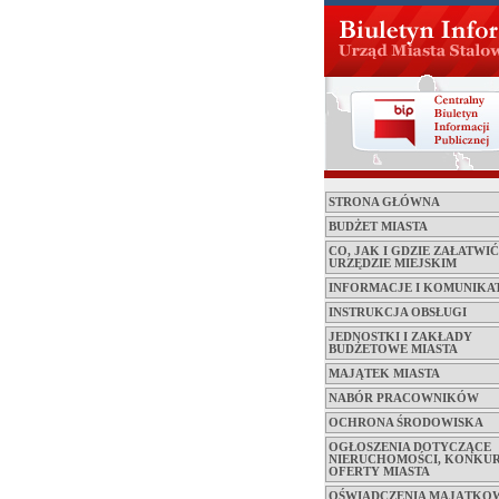
STRONA GŁÓWNA
BUDŻET MIASTA
CO, JAK I GDZIE ZAŁATWI
URZĘDZIE MIEJSKIM
INFORMACJE I KOMUNIKA
INSTRUKCJA OBSŁUGI
JEDNOSTKI I ZAKŁADY
BUDŻETOWE MIASTA
MAJĄTEK MIASTA
NABÓR PRACOWNIKÓW
OCHRONA ŚRODOWISKA
OGŁOSZENIA DOTYCZĄCE
NIERUCHOMOŚCI, KONKUR
OFERTY MIASTA
OŚWIADCZENIA MAJĄTKO