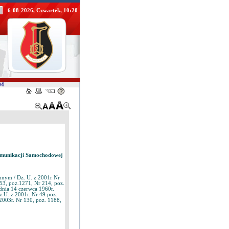
6-08-2026, Czwartek, 10:20
04
Komunikacji Samochodowej
nnym / Dz. U. z 2001r Nr
153, poz.1271, Nr 214, poz.
 dnia 14 czerwca 1960r.
.U. z 2001r. Nr 49 poz.
 2003r. Nr 130, poz. 1188,