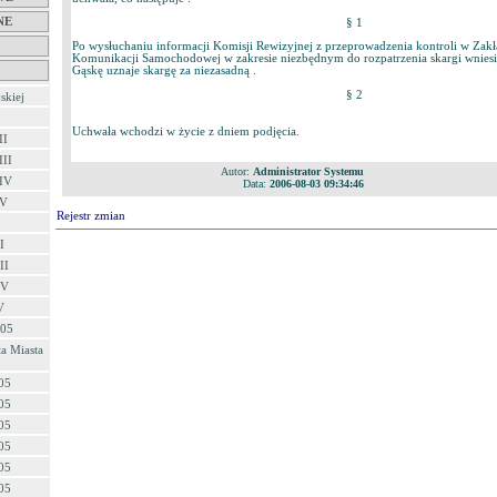
NE
§ 1
Po wysłuchaniu informacji Komisji Rewizyjnej z przeprowadzenia kontroli w Zakła
Komunikacji Samochodowej w zakresie niezbędnym do rozpatrzenia skargi wniesi
Gąskę uznaje skargę za niezasadną .
§ 2
skiej
Uchwała wchodzi w życie z dniem podjęcia.
II
III
Autor:
Administrator Systemu
 IV
Data:
2006-08-03 09:34:46
 V
Rejestr zmian
I
II
IV
V
/05
a Miasta
05
05
05
05
05
05