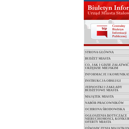
STRONA GŁÓWNA
BUDŻET MIASTA
CO, JAK I GDZIE ZAŁATWI
URZĘDZIE MIEJSKIM
INFORMACJE I KOMUNIKA
INSTRUKCJA OBSŁUGI
JEDNOSTKI I ZAKŁADY
BUDŻETOWE MIASTA
MAJĄTEK MIASTA
NABÓR PRACOWNIKÓW
OCHRONA ŚRODOWISKA
OGŁOSZENIA DOTYCZĄCE
NIERUCHOMOŚCI, KONKUR
OFERTY MIASTA
OŚWIADCZENIA MAJĄTKO