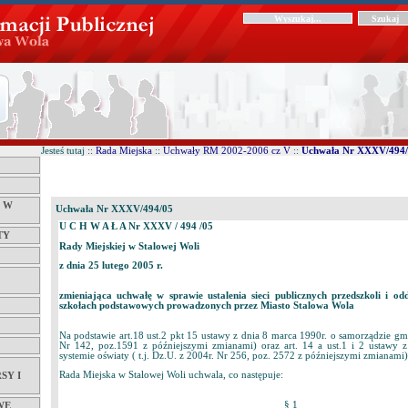
Jesteś tutaj ::
Rada Miejska
::
Uchwały RM 2002-2006 cz V
::
Uchwała Nr XXXV/494
Ć W
Uchwała Nr XXXV/494/05
U C H W A Ł A Nr XXXV / 494 /05
TY
Rady Miejskiej w Stalowej Woli
z dnia 25 lutego 2005 r.
zmieniająca uchwałę w sprawie ustalenia sieci publicznych przedszkoli i o
szkołach podstawowych prowadzonych przez Miasto Stalowa Wola
Na podstawie art.18 ust.2 pkt 15 ustawy z dnia 8 marca 1990r. o samorządzie gmi
Nr 142, poz.1591 z późniejszymi zmianami) oraz art. 14 a ust.1 i 2 ustawy z
systemie oświaty ( t.j. Dz.U. z 2004r. Nr 256, poz. 2572 z późniejszymi zmianami)
Rada Miejska w Stalowej Woli uchwala, co następuje:
SY I
§ 1
WE