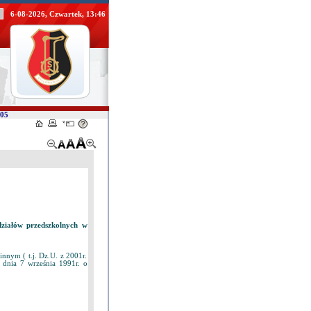
6-08-2026, Czwartek, 13:46
/05
ddziałów przedszkolnych w
nnym ( t.j. Dz.U. z 2001r.
 dnia 7 września 1991r. o