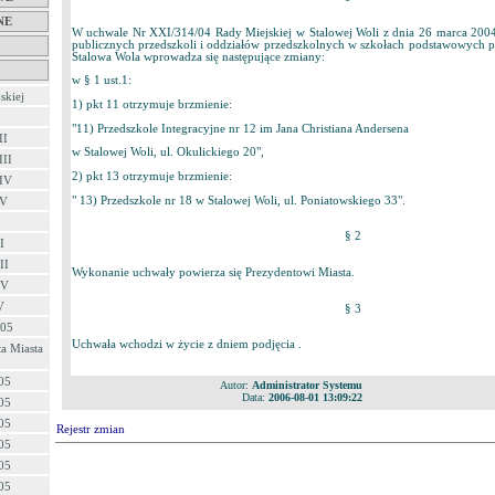
NE
W uchwale Nr XXI/314/04 Rady Miejskiej w Stalowej Woli z dnia 26 marca 2004r.
publicznych przedszkoli i oddziałów przedszkolnych w szkołach podstawowych 
Stalowa Wola wprowadza się następujące zmiany:
w § 1 ust.1:
skiej
1) pkt 11 otrzymuje brzmienie:
"11) Przedszkole Integracyjne nr 12 im Jana Christiana Andersena
II
w Stalowej Woli, ul. Okulickiego 20",
III
2) pkt 13 otrzymuje brzmienie:
 IV
" 13) Przedszkole nr 18 w Stalowej Woli, ul. Poniatowskiego 33".
 V
§ 2
I
II
Wykonanie uchwały powierza się Prezydentowi Miasta.
IV
V
§ 3
/05
Uchwała wchodzi w życie z dniem podjęcia .
a Miasta
05
Autor:
Administrator Systemu
Data:
2006-08-01 13:09:22
05
05
Rejestr zmian
05
05
05