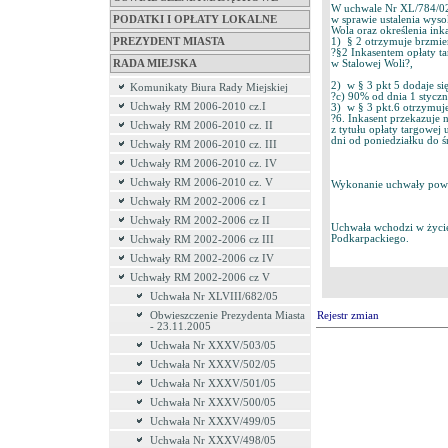
W uchwale Nr XL/784/02 
PODATKI I OPŁATY LOKALNE
w sprawie ustalenia wyso
Wola oraz określenia ink
PREZYDENT MIASTA
1) § 2 otrzymuje brzmie
?§2 Inkasentem opłaty t
RADA MIEJSKA
w Stalowej Woli?,
2) w § 3 pkt 5 dodaje się
Komunikaty Biura Rady Miejskiej
?c) 90% od dnia 1 stycz
Uchwały RM 2006-2010 cz.I
3) w § 3 pkt.6 otrzymuje
?6. Inkasent przekazuje 
Uchwały RM 2006-2010 cz. II
z tytułu opłaty targowej
dni od poniedziałku do ś
Uchwały RM 2006-2010 cz. III
Uchwały RM 2006-2010 cz. IV
Uchwały RM 2006-2010 cz. V
Wykonanie uchwały powie
Uchwały RM 2002-2006 cz I
Uchwały RM 2002-2006 cz II
Uchwała wchodzi w życi
Podkarpackiego.
Uchwały RM 2002-2006 cz III
Uchwały RM 2002-2006 cz IV
Uchwały RM 2002-2006 cz V
Uchwała Nr XLVIII/682/05
Obwieszczenie Prezydenta Miasta
Rejestr zmian
- 23.11.2005
Uchwała Nr XXXV/503/05
Uchwała Nr XXXV/502/05
Uchwała Nr XXXV/501/05
Uchwała Nr XXXV/500/05
Uchwała Nr XXXV/499/05
Uchwała Nr XXXV/498/05