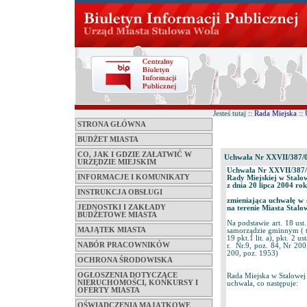
Jesteś tutaj ::
Rada Miejska
::
STRONA GŁÓWNA
BUDŻET MIASTA
CO, JAK I GDZIE ZAŁATWIĆ W
Uchwała Nr XXVII/387/
URZĘDZIE MIEJSKIM
Uchwała Nr XXVII/387
INFORMACJE I KOMUNIKATY
Rady Miejskiej w Stalo
z dnia 20 lipca 2004 ro
INSTRUKCJA OBSŁUGI
zmieniająca uchwałę w 
JEDNOSTKI I ZAKŁADY
na terenie Miasta Stalo
BUDŻETOWE MIASTA
Na podstawie art. 18 ust.
MAJĄTEK MIASTA
samorządzie gminnym ( te
19 pkt.1 lit. a), pkt. 2 
NABÓR PRACOWNIKÓW
r. Nr.9, poz. 84, Nr 200
200, poz. 1953)
OCHRONA ŚRODOWISKA
OGŁOSZENIA DOTYCZĄCE
Rada Miejska w Stalowej
NIERUCHOMOŚCI, KONKURSY I
uchwala, co następuje:
OFERTY MIASTA
OŚWIADCZENIA MAJĄTKOWE