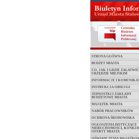
STRONA GŁÓWNA
BUDŻET MIASTA
CO, JAK I GDZIE ZAŁATWI
URZĘDZIE MIEJSKIM
INFORMACJE I KOMUNIKA
INSTRUKCJA OBSŁUGI
JEDNOSTKI I ZAKŁADY
BUDŻETOWE MIASTA
MAJĄTEK MIASTA
NABÓR PRACOWNIKÓW
OCHRONA ŚRODOWISKA
OGŁOSZENIA DOTYCZĄCE
NIERUCHOMOŚCI, KONKUR
OFERTY MIASTA
OŚWIADCZENIA MAJĄTKO