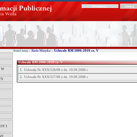
Jesteś tutaj ::
Rada Miejska
::
Uchwały RM 2006-2010 cz. V
Uchwały RM 2006-2010 cz. V
Ć W
1.
Uchwała Nr XXX/526/08 z dn. 19.09.2008 r.
2.
Uchwała Nr XXX/527/08 z dn. 19.09.2008 r.
TY
SY I
WE