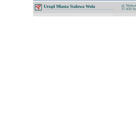
ul. Wolnoś
Urząd Miasta Stalowa Wola
37-450 St
© ZETO-RZESZÓ