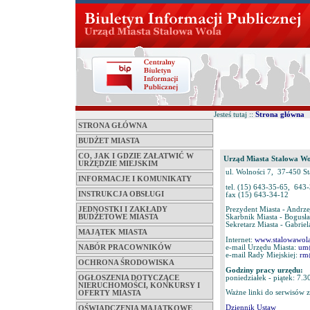
Jesteś tutaj ::
Strona główna
STRONA GŁÓWNA
BUDŻET MIASTA
CO, JAK I GDZIE ZAŁATWIĆ W
Urząd Miasta Stalowa W
URZĘDZIE MIEJSKIM
ul. Wolności 7, 37-450 S
INFORMACJE I KOMUNIKATY
tel. (15) 643-35-65, 643
INSTRUKCJA OBSŁUGI
fax (15) 643-34-12
JEDNOSTKI I ZAKŁADY
Prezydent Miasta - Andrze
BUDŻETOWE MIASTA
Skarbnik Miasta - Bogusł
Sekretarz Miasta - Gabrie
MAJĄTEK MIASTA
Internet:
www.stalowawola
e-mail Urzędu Miasta:
um@
NABÓR PRACOWNIKÓW
e-mail Rady Miejskiej:
rm
OCHRONA ŚRODOWISKA
Godziny pracy urzędu:
poniedziałek - piątek: 7.3
OGŁOSZENIA DOTYCZĄCE
NIERUCHOMOŚCI, KONKURSY I
Ważne linki do serwisów 
OFERTY MIASTA
Dziennik Ustaw
OŚWIADCZENIA MAJĄTKOWE