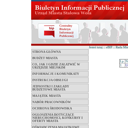
Jesteś tutaj :: eBIP :: Rada M
STRONA GŁÓWNA
BUDŻET MIASTA
Lp.
N
CO, JAK I GDZIE ZAŁATWIĆ W
1
U
URZĘDZIE MIEJSKIM
INFORMACJE I KOMUNIKATY
INSTRUKCJA OBSŁUGI
JEDNOSTKI I ZAKŁADY
BUDŻETOWE MIASTA
MAJĄTEK MIASTA
NABÓR PRACOWNIKÓW
OCHRONA ŚRODOWISKA
OGŁOSZENIA DOTYCZĄCE
NIERUCHOMOŚCI, KONKURSY I
OFERTY MIASTA
OŚWIADCZENIA MAJĄTKOWE