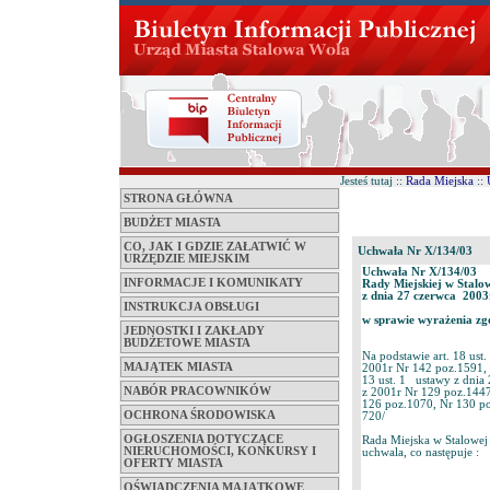
Jesteś tutaj ::
Rada Miejska
::
STRONA GŁÓWNA
BUDŻET MIASTA
CO, JAK I GDZIE ZAŁATWIĆ W
Uchwała Nr X/134/03
URZĘDZIE MIEJSKIM
Uchwała Nr X/134/03
INFORMACJE I KOMUNIKATY
Rady Miejskiej w Stalo
z dnia 27 czerwca 2003
INSTRUKCJA OBSŁUGI
w sprawie wyrażenia zg
JEDNOSTKI I ZAKŁADY
BUDŻETOWE MIASTA
Na podstawie art. 18 ust.
MAJĄTEK MIASTA
2001r Nr 142 poz.1591, 
13 ust. 1 ustawy z dnia 
NABÓR PRACOWNIKÓW
z 2001r Nr 129 poz.1447
126 poz.1070, Nr 130 po
OCHRONA ŚRODOWISKA
720/
OGŁOSZENIA DOTYCZĄCE
Rada Miejska w Stalowej
NIERUCHOMOŚCI, KONKURSY I
uchwala, co następuje :
OFERTY MIASTA
OŚWIADCZENIA MAJĄTKOWE