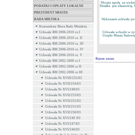
Wyraża zgodę na wydzier
PODATKI I OPŁATY LOKALNE
Działka jest własnością
PREZYDENT MIASTA
Wykonanie uchwały powie
RADA MIEJSKA
Komunikaty Biura Rady Miejskiej
Uchwała wchodzi w życie
Uchwały RM 2006-2010 cz.I
Urzędu Miasta Stalowe
Uchwały RM 2006-2010 cz. II
Uchwały RM 2006-2010 cz. III
Uchwały RM 2006-2010 cz. IV
Uchwały RM 2006-2010 cz. V
Rejestr zmian
Uchwały RM 2002-2006 cz I
Uchwały RM 2002-2006 cz II
Uchwały RM 2002-2006 cz III
Uchwała Nr XVIII/255/03
Uchwała Nr XVII/254/03
Uchwała Nr XVI/248/03
Uchwała Nr XVII/253/03
Uchwała Nr XVII/252/03
Uchwała Nr XVII/251/03
Uchwała Nr XVII/250/03
Uchwała Nr XVI/249 /03
Uchwała Nr XVI/247/03
Uchwała Nr XVI/246/03