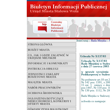
Jesteś tutaj ::
Rada Miejska
::
STRONA GŁÓWNA
BUDŻET MIASTA
CO, JAK I GDZIE ZAŁATWIĆ W
Uchwała Nr X/137/03
URZĘDZIE MIEJSKIM
Uchwała Nr X/137/03
INFORMACJE I KOMUNIKATY
Rady Miejskiej w Stalo
z dnia 27 czerwca 2003 
INSTRUKCJA OBSŁUGI
w sprawie wyrażenia
JEDNOSTKI I ZAKŁADY
Podskarpowej w Stalowe
BUDŻETOWE MIASTA
Na podstawie art.18 ust.
MAJĄTEK MIASTA
Nr 142 poz. 1591, z 2002
15 ust. 1 ustawy z dni
NABÓR PRACOWNIKÓW
poz.1447, Nr 154 poz. 18
Nr 130 poz. 1112, Nr 20
OCHRONA ŚRODOWISKA
Rada Miejska w Stalowej
OGŁOSZENIA DOTYCZĄCE
uchwala co następuje:
NIERUCHOMOŚCI, KONKURSY I
OFERTY MIASTA
OŚWIADCZENIA MAJĄTKOWE