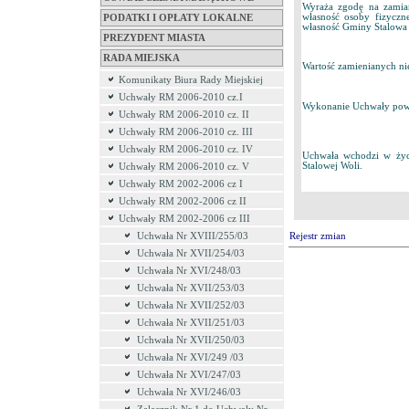
Wyraża zgodę na zamia
własność osoby fizyczn
PODATKI I OPŁATY LOKALNE
własność Gminy Stalowa
PREZYDENT MIASTA
RADA MIEJSKA
Wartość zamienianych ni
Komunikaty Biura Rady Miejskiej
Uchwały RM 2006-2010 cz.I
Wykonanie Uchwały powie
Uchwały RM 2006-2010 cz. II
Uchwały RM 2006-2010 cz. III
Uchwały RM 2006-2010 cz. IV
Uchwała wchodzi w życi
Stalowej Woli.
Uchwały RM 2006-2010 cz. V
Uchwały RM 2002-2006 cz I
Uchwały RM 2002-2006 cz II
Uchwały RM 2002-2006 cz III
Uchwała Nr XVIII/255/03
Rejestr zmian
Uchwała Nr XVII/254/03
Uchwała Nr XVI/248/03
Uchwała Nr XVII/253/03
Uchwała Nr XVII/252/03
Uchwała Nr XVII/251/03
Uchwała Nr XVII/250/03
Uchwała Nr XVI/249 /03
Uchwała Nr XVI/247/03
Uchwała Nr XVI/246/03