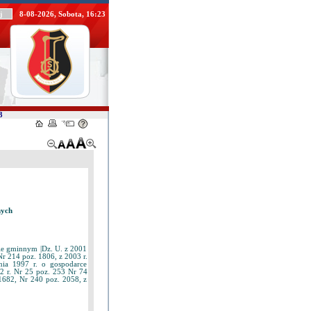
8-08-2026, Sobota, 16:23
3
nych
dzie gminnym |Dz. U. z 2001
Nr 214 poz. 1806, z 2003 r.
pnia 1997 r. o gospodarce
2 r. Nr 25 poz. 253 Nr 74
1682, Nr 240 poz. 2058, z