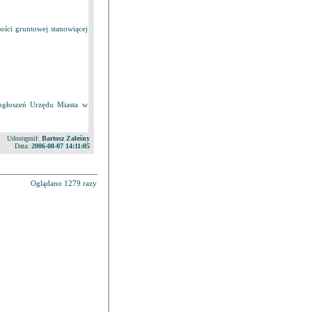
ści gruntowej stanowiącej
ogłoszeń Urzędu Miasta w
Udostępnił:
Bartosz Zaleśny
Data:
2006-08-07 14:11:05
Oglądano 1279 razy