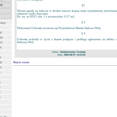
NE
§1
Wyraża zgodę na nabycie w drodze umowy kupna niżej wymienionej nieruchomo
własność osoby fizycznej:
Dz. ew. nr 852/1 obr. 1 o powierzchni 1117 m2
§ 2
skiej
Wykonanie Uchwały powierza się Prezydentowi Miasta Stalowa Wola.
II
§ 3
III
Uchwała wchodzi w życie z dniem podjęcia i podlega ogłoszeniu na tablicy 
Stalowej Woli.
 IV
 V
Autor:
Administrator Systemu
Data:
2006-08-07 14:11:05
I
Rejestr zmian
II
03
3
3
3
3
3
3