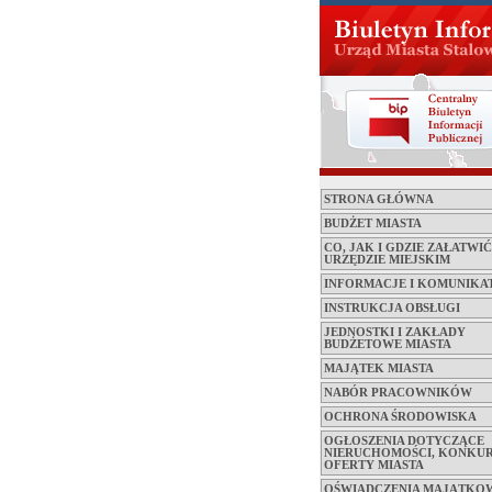
STRONA GŁÓWNA
BUDŻET MIASTA
CO, JAK I GDZIE ZAŁATWI
URZĘDZIE MIEJSKIM
INFORMACJE I KOMUNIKA
INSTRUKCJA OBSŁUGI
JEDNOSTKI I ZAKŁADY
BUDŻETOWE MIASTA
MAJĄTEK MIASTA
NABÓR PRACOWNIKÓW
OCHRONA ŚRODOWISKA
OGŁOSZENIA DOTYCZĄCE
NIERUCHOMOŚCI, KONKUR
OFERTY MIASTA
OŚWIADCZENIA MAJĄTKO