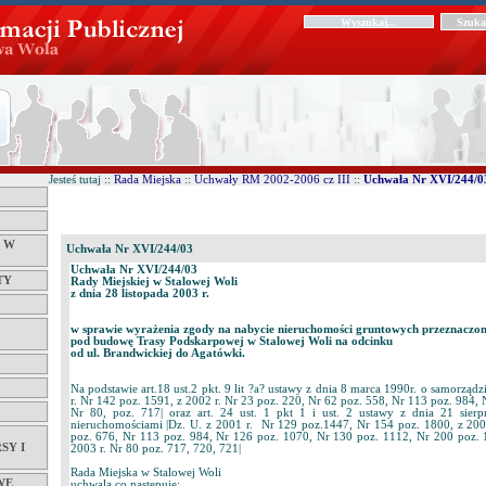
Jesteś tutaj ::
Rada Miejska
::
Uchwały RM 2002-2006 cz III
::
Uchwała Nr XVI/244/0
Ć W
Uchwała Nr XVI/244/03
Uchwała Nr XVI/244/03
TY
Rady Miejskiej w Stalowej Woli
z dnia 28 listopada 2003 r.
w sprawie wyrażenia zgody na nabycie nieruchomości gruntowych przeznaczo
pod budowę Trasy Podskarpowej w Stalowej Woli na odcinku
od ul. Brandwickiej do Agatówki.
Na podstawie art.18 ust.2 pkt. 9 lit ?a? ustawy z dnia 8 marca 1990r. o samorzą
r. Nr 142 poz. 1591, z 2002 r. Nr 23 poz. 220, Nr 62 poz. 558, Nr 113 poz. 984, 
Nr 80, poz. 717| oraz art. 24 ust. 1 pkt 1 i ust. 2 ustawy z dnia 21 sier
nieruchomościami |Dz. U. z 2001 r. Nr 129 poz.1447, Nr 154 poz. 1800, z 200
poz. 676, Nr 113 poz. 984, Nr 126 poz. 1070, Nr 130 poz. 1112, Nr 200 poz. 
SY I
2003 r. Nr 80 poz. 717, 720, 721|
Rada Miejska w Stalowej Woli
WE
uchwala co następuje: