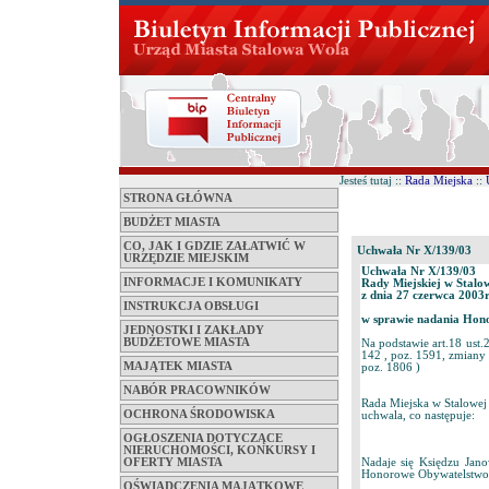
Jesteś tutaj ::
Rada Miejska
::
STRONA GŁÓWNA
BUDŻET MIASTA
CO, JAK I GDZIE ZAŁATWIĆ W
Uchwała Nr X/139/03
URZĘDZIE MIEJSKIM
Uchwała Nr X/139/03
INFORMACJE I KOMUNIKATY
Rady Miejskiej w Stalo
z dnia 27 czerwca 2003r
INSTRUKCJA OBSŁUGI
w sprawie nadania Hon
JEDNOSTKI I ZAKŁADY
BUDŻETOWE MIASTA
Na podstawie art.18 ust.
142 , poz. 1591, zmiany
MAJĄTEK MIASTA
poz. 1806 )
NABÓR PRACOWNIKÓW
Rada Miejska w Stalowej
OCHRONA ŚRODOWISKA
uchwala, co następuje:
OGŁOSZENIA DOTYCZĄCE
NIERUCHOMOŚCI, KONKURSY I
OFERTY MIASTA
Nadaje się Księdzu Jan
Honorowe Obywatelstwo M
OŚWIADCZENIA MAJĄTKOWE