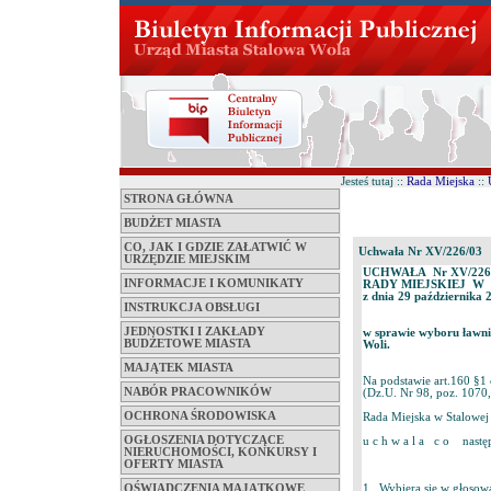
Jesteś tutaj ::
Rada Miejska
::
STRONA GŁÓWNA
BUDŻET MIASTA
CO, JAK I GDZIE ZAŁATWIĆ W
Uchwała Nr XV/226/03
URZĘDZIE MIEJSKIM
UCHWAŁA Nr XV/226
INFORMACJE I KOMUNIKATY
RADY MIEJSKIEJ W
z dnia 29 października 
INSTRUKCJA OBSŁUGI
JEDNOSTKI I ZAKŁADY
w sprawie wyboru ławn
BUDŻETOWE MIASTA
Woli.
MAJĄTEK MIASTA
Na podstawie art.160 §1 
NABÓR PRACOWNIKÓW
(Dz.U. Nr 98, poz. 1070,
OCHRONA ŚRODOWISKA
Rada Miejska w Stalowej
OGŁOSZENIA DOTYCZĄCE
u c h w a l a c o następ
NIERUCHOMOŚCI, KONKURSY I
OFERTY MIASTA
OŚWIADCZENIA MAJĄTKOWE
1. Wybiera się w głosow