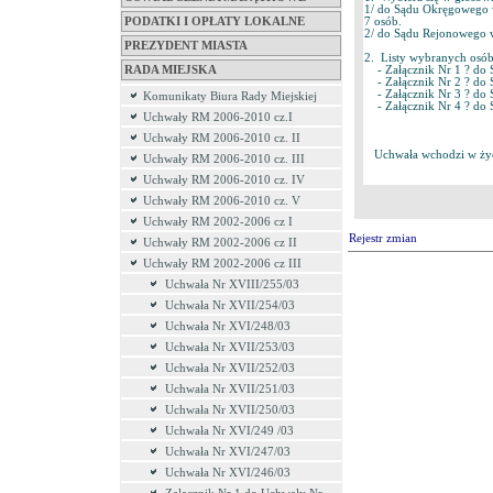
1/ do Sądu Okręgowego w
PODATKI I OPŁATY LOKALNE
7 osób.
2/ do Sądu Rejonowego w
PREZYDENT MIASTA
2. Listy wybranych osób
RADA MIEJSKA
- Załącznik Nr 1 ? do
- Załącznik Nr 2 ? do 
- Załącznik Nr 3 ? do 
Komunikaty Biura Rady Miejskiej
- Załącznik Nr 4 ? do S
Uchwały RM 2006-2010 cz.I
Uchwały RM 2006-2010 cz. II
Uchwała wchodzi w życi
Uchwały RM 2006-2010 cz. III
Uchwały RM 2006-2010 cz. IV
Uchwały RM 2006-2010 cz. V
Uchwały RM 2002-2006 cz I
Rejestr zmian
Uchwały RM 2002-2006 cz II
Uchwały RM 2002-2006 cz III
Uchwała Nr XVIII/255/03
Uchwała Nr XVII/254/03
Uchwała Nr XVI/248/03
Uchwała Nr XVII/253/03
Uchwała Nr XVII/252/03
Uchwała Nr XVII/251/03
Uchwała Nr XVII/250/03
Uchwała Nr XVI/249 /03
Uchwała Nr XVI/247/03
Uchwała Nr XVI/246/03