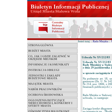
Jesteś tutaj ::
Rada Miejska
::
STRONA GŁÓWNA
BUDŻET MIASTA
CO, JAK I GDZIE ZAŁATWIĆ W
Uchwała Nr XV/212/03
URZĘDZIE MIEJSKIM
Uchwała Nr XV/212/03
INFORMACJE I KOMUNIKATY
Rady Miejskiej w Stalo
z dnia 29 października 
INSTRUKCJA OBSŁUGI
w sprawie zaciągnięcia
JEDNOSTKI I ZAKŁADY
BUDŻETOWE MIASTA
Na podstawie art. 18, us
gminnym (Dz. U. Nr 142, 
MAJĄTEK MIASTA
Nr 214, poz. 1806, z 2003
finansach publicznych ( 
NABÓR PRACOWNIKÓW
OCHRONA ŚRODOWISKA
Rada Miejska w Stalowej
uchwala, co następuje:
OGŁOSZENIA DOTYCZĄCE
NIERUCHOMOŚCI, KONKURSY I
OFERTY MIASTA
Zaciąga kredyt długoterm
OŚWIADCZENIA MAJĄTKOWE
na inwestycję pn.: ?Roz