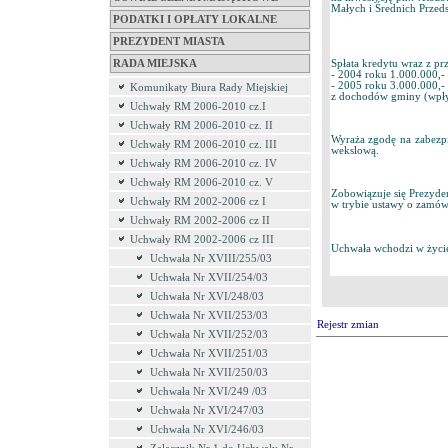
Małych i Średnich Prze
PODATKI I OPŁATY LOKALNE
PREZYDENT MIASTA
Spłata kredytu wraz z pr
RADA MIEJSKA
- 2004 roku 1.000.000,- 
- 2005 roku 3.000.000,- 
Komunikaty Biura Rady Miejskiej
z dochodów gminy (wpły
Uchwały RM 2006-2010 cz.I
Uchwały RM 2006-2010 cz. II
Wyraża zgodę na zabezpie
Uchwały RM 2006-2010 cz. III
wekslową.
Uchwały RM 2006-2010 cz. IV
Uchwały RM 2006-2010 cz. V
Zobowiązuje się Prezyd
Uchwały RM 2002-2006 cz I
w trybie ustawy o zamów
Uchwały RM 2002-2006 cz II
Uchwały RM 2002-2006 cz III
Uchwała wchodzi w życie
Uchwała Nr XVIII/255/03
Uchwała Nr XVII/254/03
Uchwała Nr XVI/248/03
Uchwała Nr XVII/253/03
Rejestr zmian
Uchwała Nr XVII/252/03
Uchwała Nr XVII/251/03
Uchwała Nr XVII/250/03
Uchwała Nr XVI/249 /03
Uchwała Nr XVI/247/03
Uchwała Nr XVI/246/03