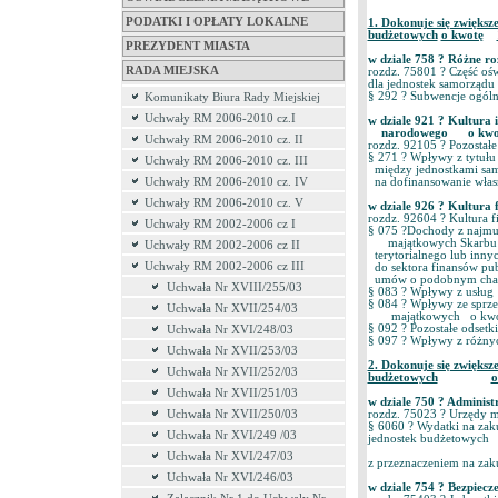
PODATKI I OPŁATY LOKALNE
1. Dokonuje się zwięks
budżetowych
o kwotę
PREZYDENT MIASTA
w dziale 758 ? Różne 
RADA MIEJSKA
rozdz. 75801 ? Część oś
dla jednostek samorządu
§ 292 ? Subwencje ogól
Komunikaty Biura Rady Miejskiej
Uchwały RM 2006-2010 cz.I
w dziale 921 ? Kultura 
narodowego o kwotę 
Uchwały RM 2006-2010 cz. II
rozdz. 92105 ? Pozostałe
§ 271 ? Wpływy z tytułu
Uchwały RM 2006-2010 cz. III
między jednostkami sam
Uchwały RM 2006-2010 cz. IV
na dofinansowanie włas
Uchwały RM 2006-2010 cz. V
w dziale 926 ? Kultura
rozdz. 92604 ? Kultura f
Uchwały RM 2002-2006 cz I
§ 075 ?Dochody z najmu
majątkowych Skarbu Pa
Uchwały RM 2002-2006 cz II
terytorialnego lub innyc
Uchwały RM 2002-2006 cz III
do sektora finansów pub
umów o podobnym ch
Uchwała Nr XVIII/255/03
§ 083 ? Wpływy z us
§ 084 ? Wpływy ze sprz
Uchwała Nr XVII/254/03
majątkowych o kwotę
§ 092 ? Pozostałe odset
Uchwała Nr XVI/248/03
§ 097 ? Wpływy z różn
Uchwała Nr XVII/253/03
2. Dokonuje się zwięks
Uchwała Nr XVII/252/03
budżetowych
o
Uchwała Nr XVII/251/03
w dziale 750 ? Admini
Uchwała Nr XVII/250/03
rozdz. 75023 ? Urzędy 
§ 6060 ? Wydatki na za
Uchwała Nr XVI/249 /03
jednostek budżetowych
Uchwała Nr XVI/247/03
z przeznaczeniem na zak
Uchwała Nr XVI/246/03
w dziale 754 ? Bezpiecz