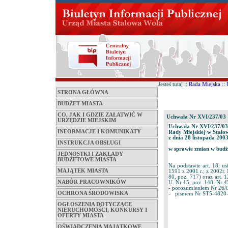
Jesteś tutaj ::
Rada Miejska
::
STRONA GŁÓWNA
BUDŻET MIASTA
CO, JAK I GDZIE ZAŁATWIĆ W
Uchwała Nr XVI/237/03
URZĘDZIE MIEJSKIM
Uchwała Nr XVI/237/03
INFORMACJE I KOMUNIKATY
Rady Miejskiej w Stalo
z dnia 28 listopada 200
INSTRUKCJA OBSŁUGI
w sprawie zmian w budże
JEDNOSTKI I ZAKŁADY
BUDŻETOWE MIASTA
Na podstawie art. 18, u
MAJĄTEK MIASTA
1591 z 2001 r.; z 2002r.
80, poz. 717) oraz art. 
NABÓR PRACOWNIKÓW
U. Nr 15, poz. 148, Nr 45
- porozumieniem Nr 26/
OCHRONA ŚRODOWISKA
- pismem Nr ST5-4820-44
OGŁOSZENIA DOTYCZĄCE
NIERUCHOMOŚCI, KONKURSY I
OFERTY MIASTA
OŚWIADCZENIA MAJĄTKOWE