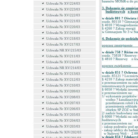
basenów MOSiR-u do pra
Uchwała Nr XV/224/03
3. Dokonuje się zmniej
Uchwała Nr XV/223/03
budżetowych
o kwot
Uchwała Nr XV/222/03
w dziale 801 ? Oświat
Uchwała Nr XV/221/03
rozdz. 80110 ? Gimnazja
§ 4010 ? Wynagrodzeni
Uchwala Nr XV/220/03
§ 4260 ? Zakup energi
w Gimnazjum Nr 3 w Sta
Uchwała Nr XV/219/03
Uchwała Nr XV/218/03
4. Dokonuje się podział
Uchwała Nr XV/217/03
poprzez zmniejszeni
Uchwała NR XV/215/03
w dziale 758 ? Różne
rozdz. 75818 ? Rezerwy 
Uchwała Nr XV/211/03
§ 4810 ? Rezerwy o kw
Uchwała Nr XV/216/03
poprzez zwiększenie
Uchwała NR XV/214/03
w dziale 851 ? Ochro
Uchwała Nr XV/213/03
rozdz. 85121 ? Lecznic
§ 4210 ? Zakup materia
Uchwała Nr XV/212/03
z przeznaczeniem na zak
Uchwała Nr XV/210/03
remontowanych pomieszc
§ 6050 ? Wydatki inwes
Uchwała Nr XV/209/03
z przeznaczeniem na:
1/ wykonanie projektów 
Uchwała Nr XV/208/03
wodno ? kanalizacyjnyc
Uchwała Nr XV/207/03
przedmiarem robót i ko
przeniesienia oddziału r
Uchwała Nr XV/206/03
obiektu SP ZOZ w Stalo
2/ nadzór budowlany nad
Uchwała Nr XV/205/03
§ 6060 ? Wydatki na zak
budżetowych o kwot
Uchwała Nr XV/204/03
z przeznaczeniem na:
Uchwała Nr XV/203/03
- zakup podestów pod a
- zakup tablicy do bada
Uchwała Nr XIV/202/03
w Stalowej Woli - 2.000
w dziale 854 ? Edukac