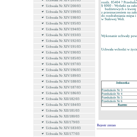
Uchwała Nr XIV/201/03
rozdz. 85404 ? Przed
§ 6060 - Wydatki na zak
Uchwała Nr XIV/200/03
budżetowych o kwotę 
Uchwała Nr XIV/199/03
z przeznaczeniem na zak
do rozdrabniania mięsa 
Uchwała Nr XIV/198/03
w Stalowej Woli.
Uchwała Nr XIV/195/03
Uchwała Nr XIV/194/03
Uchwała Nr XIV/193/03
Wykonanie uchwały powie
Uchwała Nr XIV/192/03
Uchwała Nr XIV/191/03
Uchwała wchodzi w życie
Uchwała Nr XIV/190/03
Uchwała Nr XIV/185/03
Uchwała Nr XIV/197/03
Uchwała Nr XIV/196/03
Uchwała Nr XIV/189/03
Uchwała Nr XIV/188/03
Jednostka
Uchwała Nr XIV/187/03
Przedszkole Nr 3
Uchwała Nr XIV/186/03
Przedszkole Nr 4
Przedszkole Nr 5
Uchwała Nr XII/182/03
Przedszkole Nr 6
Razem:
Uchwała Nr XIV/184/03
Uchwała Nr XII/181/03
Uchwała Nr XII/180/03
Uchwała Nr XII/179/03
Rejestr zmian
Uchwała Nr XIV/183/03
Uchwała Nr XII/177/03