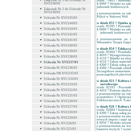
Załącznik Nr 1 do Uchwały Nr
rozdz. 75403 ? Jednostk
XVI/236/03
§ 6060 ? Wydatki n
jednostek budżetowych 
Załacznik Nr 2 do Uchwały Nr
XVI/236/03
z przeznaczeniem na za
Policji w Stalowej Woli.
Uchwała Nr XVI/245/03
w dziale 853 ? Opieka
Uchwała Nr XVI/244/03
rozdz. 85395 ? Pozostał
Uchwała Nr XVI/243/03
§ 6060 ? Wydatki na
jednostek budżetowych
Uchwała Nr XVI/242/03
z przeznaczeniem na 
Uchwała Nr XVI/241/03
Warsztatów Terapii Zajęc
Uchwała Nr XVI/240/03
w dziale 854 ? Edukac
Uchwała Nr XVI/239/03
rozdz. 85404 ? Przedszk
§ 4010 ? Wynagrodzeni
Uchwała Nr XVI/238/03
§ 4110 ? Składki na ub
§ 4210 ? Zakup materia
Uchwała Nr XVI/237/03
§ 4300 ? Zakup usług po
Uchwała Nr XVI/236/03
§ 4580 ? Pozostałe ods
Szczegółowe zestawieni
Uchwała NR XVI/235/03
poszczególnych placówek 
Uchwała Nr XVI /234/03
w dziale 921 ? Kultura 
narodowego o k
Uchwała Nr XVI/233/03
rozdz. 92105 - Pozosta
Uchwała Nr XVI/232/03
§ 4410 ? Podróże słu
z przeznaczeniem na czę
Uchwała Nr XVI/231/03
uczestników V Ogólnopo
Folklorystycznych ?Laso
Uchwała Nr XVI/228/03
Uchwała Nr XVI/227/03
w dziale 926 ? Kultura 
rozdz. 92604 ? Instytucj
Uchwała Nr XVI/230/03
§ 4300 ? Zakup usług 
z przeznaczeniem na umo
Uchwała Nr XVI/229/03
nowych imprez i zajęć s
§ 6050 ? Wydatki inwes
Uchwała Nr XV/226/03
z przeznaczeniem na: ko
Uchwała Nr XV/225/03
basenów krytych ? wymó