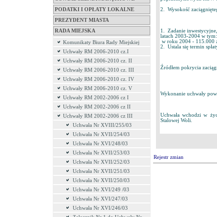
PODATKI I OPŁATY LOKALNE
2. Wysokość zaciągnięteg
PREZYDENT MIASTA
1. Zadanie inwestycyjne
RADA MIEJSKA
latach 2003-2004 w tym:
w roku 2004 - 115.000 
Komunikaty Biura Rady Miejskiej
2. Ustala się termin spła
Uchwały RM 2006-2010 cz.I
Uchwały RM 2006-2010 cz. II
Źródłem pokrycia zaciąg
Uchwały RM 2006-2010 cz. III
Uchwały RM 2006-2010 cz. IV
Uchwały RM 2006-2010 cz. V
Wykonanie uchwały powie
Uchwały RM 2002-2006 cz I
Uchwały RM 2002-2006 cz II
Uchwała wchodzi w życi
Uchwały RM 2002-2006 cz III
Stalowej Woli.
Uchwała Nr XVIII/255/03
Uchwała Nr XVII/254/03
Uchwała Nr XVI/248/03
Uchwała Nr XVII/253/03
Rejestr zmian
Uchwała Nr XVII/252/03
Uchwała Nr XVII/251/03
Uchwała Nr XVII/250/03
Uchwała Nr XVI/249 /03
Uchwała Nr XVI/247/03
Uchwała Nr XVI/246/03