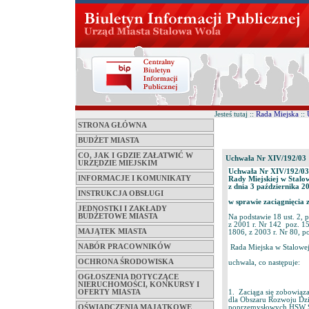
Jesteś tutaj ::
Rada Miejska
::
STRONA GŁÓWNA
BUDŻET MIASTA
CO, JAK I GDZIE ZAŁATWIĆ W
Uchwała Nr XIV/192/03
URZĘDZIE MIEJSKIM
Uchwała Nr XIV/192/03
INFORMACJE I KOMUNIKATY
Rady Miejskiej w Stalo
z dnia 3 października 20
INSTRUKCJA OBSŁUGI
w sprawie zaciągnięcia 
JEDNOSTKI I ZAKŁADY
BUDŻETOWE MIASTA
Na podstawie 18 ust. 2, p
z 2001 r. Nr 142 poz. 15
MAJĄTEK MIASTA
1806, z 2003 r. Nr 80, p
NABÓR PRACOWNIKÓW
Rada Miejska w Stalowej
OCHRONA ŚRODOWISKA
uchwala, co następuje:
OGŁOSZENIA DOTYCZĄCE
NIERUCHOMOŚCI, KONKURSY I
OFERTY MIASTA
1. Zaciąga się zobowiąz
dla Obszaru Rozwoju Dzi
OŚWIADCZENIA MAJĄTKOWE
poprzemysłowych HSW S.