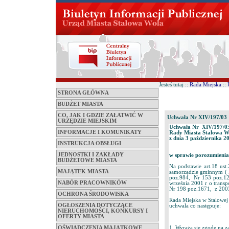
Jesteś tutaj ::
Rada Miejska
::
STRONA GŁÓWNA
BUDŻET MIASTA
CO, JAK I GDZIE ZAŁATWIĆ W
Uchwała Nr XIV/197/03
URZĘDZIE MIEJSKIM
Uchwała Nr XIV/197/0
INFORMACJE I KOMUNIKATY
Rady Miasta Stalowa W
z dnia 3 października 20
INSTRUKCJA OBSŁUGI
JEDNOSTKI I ZAKŁADY
w sprawie porozumienia
BUDŻETOWE MIASTA
Na podstawie art.18 ust
MAJĄTEK MIASTA
samorządzie gminnym ( 
poz.984, Nr 153 poz.127
NABÓR PRACOWNIKÓW
września 2001 r o trans
Nr 198 poz.1671, z 2003
OCHRONA ŚRODOWISKA
Rada Miejska w Stalowej
OGŁOSZENIA DOTYCZĄCE
uchwala co następuje:
NIERUCHOMOŚCI, KONKURSY I
OFERTY MIASTA
OŚWIADCZENIA MAJĄTKOWE
1. Wyraża się zgodę na 