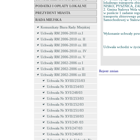
lokalnego transportu zb
PODATKI I OPŁATY LOKALNE
NISKO, PYSZNICA, Z
2. Gmina Stalowa Wola 
PREZYDENT MIASTA
w punkcie 1 zadanie re
transportu zbiorowego p
RADA MIEJSKA
Samochodowej w Stalowe
Komunikaty Biura Rady Miejskiej
Uchwały RM 2006-2010 cz.I
Wykonanie uchwały powie
Uchwały RM 2006-2010 cz. II
Uchwały RM 2006-2010 cz. III
Uchwała wchodzi w życie
Uchwały RM 2006-2010 cz. IV
Uchwały RM 2006-2010 cz. V
Uchwały RM 2002-2006 cz I
Uchwały RM 2002-2006 cz II
Rejestr zmian
Uchwały RM 2002-2006 cz III
Uchwała Nr XVIII/255/03
Uchwała Nr XVII/254/03
Uchwała Nr XVI/248/03
Uchwała Nr XVII/253/03
Uchwała Nr XVII/252/03
Uchwała Nr XVII/251/03
Uchwała Nr XVII/250/03
Uchwała Nr XVI/249 /03
Uchwała Nr XVI/247/03
Uchwała Nr XVI/246/03