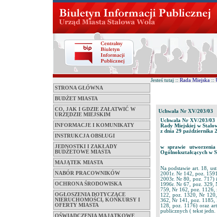
Jesteś tutaj ::
Rada Miejska
::
STRONA GŁÓWNA
BUDŻET MIASTA
CO, JAK I GDZIE ZAŁATWIĆ W
Uchwała Nr XV/203/03
URZĘDZIE MIEJSKIM
Uchwała Nr XV/203/03
INFORMACJE I KOMUNIKATY
Rady Miejskiej w Stalo
z dnia 29 października 
INSTRUKCJA OBSŁUGI
JEDNOSTKI I ZAKŁADY
w sprawie utworzenia
BUDŻETOWE MIASTA
Ogólnokształcących w S
MAJĄTEK MIASTA
Na podstawie art. 18, us
NABÓR PRACOWNIKÓW
2001r. Nr 142, poz. 1591
2003r. Nr 80, poz. 717) i
OCHRONA ŚRODOWISKA
1996r. Nr 67, poz. 329, 
759, Nr 162, poz. 1126, 
OGŁOSZENIA DOTYCZĄCE
122, poz. 1320, Nr 120,
NIERUCHOMOŚCI, KONKURSY I
362, Nr 141, poz. 1185, 
OFERTY MIASTA
128, poz. 1176) oraz art
publicznych ( tekst jedn.
OŚWIADCZENIA MAJĄTKOWE