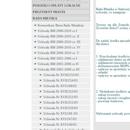
PODATKI I OPŁATY LOKALNE
Rada Miejska w Stalowej
PREZYDENT MIASTA
uchwala, co następuje:
RADA MIEJSKA
Tworzy się dla Zespołu
Komunikaty Biura Rady Miejskiej
Żywienie dzieci? zwany d
Uchwały RM 2006-2010 cz.I
Uchwały RM 2006-2010 cz. II
Do zadań środka specjal
Uchwały RM 2006-2010 cz. III
dla dzieci.
Uchwały RM 2006-2010 cz. IV
Uchwały RM 2006-2010 cz. V
1. Przychodami środków 
Uchwały RM 2002-2006 cz I
- odpłatności dzieci za ob
- odpłatności personelu z
Uchwały RM 2002-2006 cz II
- dofinansowanie MOPS
- wpływy ze sprzedaży w
Uchwały RM 2002-2006 cz III
- odsetki
Uchwała Nr XVIII/255/03
- wpływy ze sprzedaży 
Uchwała Nr XVII/254/03
Uchwała Nr XVI/248/03
2. Wydatkami środków sp
Uchwała Nr XVII/253/03
- zakup żywności,
Uchwała Nr XVII/252/03
- zakup naczyń i urządz
- prowizje bankowe,
Uchwała Nr XVII/251/03
Uchwała Nr XVII/250/03
Uchwała Nr XVI/249 /03
Wykonanie uchwały powie
Uchwała Nr XVI/247/03
Uchwała Nr XVI/246/03