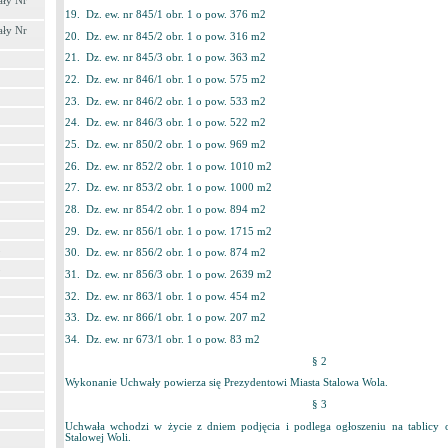
ały Nr
19. Dz. ew. nr 845/1 obr. 1 o pow. 376 m2
ały Nr
20. Dz. ew. nr 845/2 obr. 1 o pow. 316 m2
21. Dz. ew. nr 845/3 obr. 1 o pow. 363 m2
22. Dz. ew. nr 846/1 obr. 1 o pow. 575 m2
23. Dz. ew. nr 846/2 obr. 1 o pow. 533 m2
24. Dz. ew. nr 846/3 obr. 1 o pow. 522 m2
25. Dz. ew. nr 850/2 obr. 1 o pow. 969 m2
26. Dz. ew. nr 852/2 obr. 1 o pow. 1010 m2
27. Dz. ew. nr 853/2 obr. 1 o pow. 1000 m2
28. Dz. ew. nr 854/2 obr. 1 o pow. 894 m2
29. Dz. ew. nr 856/1 obr. 1 o pow. 1715 m2
3
30. Dz. ew. nr 856/2 obr. 1 o pow. 874 m2
3
31. Dz. ew. nr 856/3 obr. 1 o pow. 2639 m2
32. Dz. ew. nr 863/1 obr. 1 o pow. 454 m2
33. Dz. ew. nr 866/1 obr. 1 o pow. 207 m2
34. Dz. ew. nr 673/1 obr. 1 o pow. 83 m2
§ 2
Wykonanie Uchwały powierza się Prezydentowi Miasta Stalowa Wola.
§ 3
Uchwała wchodzi w życie z dniem podjęcia i podlega ogłoszeniu na tablicy 
Stalowej Woli.