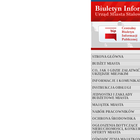
STRONA GŁÓWNA
BUDŻET MIASTA
CO, JAK I GDZIE ZAŁATWI
URZĘDZIE MIEJSKIM
INFORMACJE I KOMUNIKA
INSTRUKCJA OBSŁUGI
JEDNOSTKI I ZAKŁADY
BUDŻETOWE MIASTA
MAJĄTEK MIASTA
NABÓR PRACOWNIKÓW
OCHRONA ŚRODOWISKA
OGŁOSZENIA DOTYCZĄCE
NIERUCHOMOŚCI, KONKUR
OFERTY MIASTA
OŚWIADCZENIA MAJĄTKO