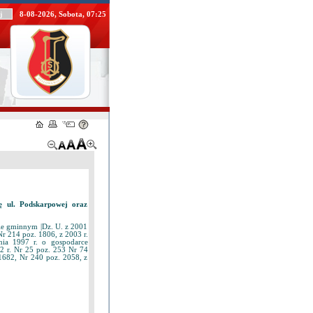
8-08-2026, Sobota, 07:25
ę ul. Podskarpowej oraz
dzie gminnym |Dz. U. z 2001
Nr 214 poz. 1806, z 2003 r.
nia 1997 r. o gospodarce
2 r. Nr 25 poz. 253 Nr 74
1682, Nr 240 poz. 2058, z