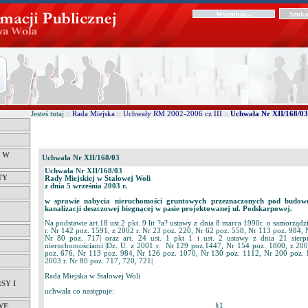
Jesteś tutaj ::
Rada Miejska
::
Uchwały RM 2002-2006 cz III
::
Uchwała Nr XII/168/03
Ć W
Uchwała Nr XII/168/03
Uchwała Nr XII/168/03
TY
Rady Miejskiej w Stalowej Woli
z dnia 5 września 2003 r.
w sprawie nabycia nieruchomości gruntowych przeznaczonych pod budow
kanalizacji deszczowej biegnącej w pasie projektowanej ul. Podskarpowej.
Na podstawie art.18 ust.2 pkt. 9 lit ?a? ustawy z dnia 8 marca 1990r. o samorzą
r. Nr 142 poz. 1591, z 2002 r. Nr 23 poz. 220, Nr 62 poz. 558, Nr 113 poz. 984, 
Nr 80 poz. 717| oraz art. 24 ust. 1 pkt 1 i ust. 2 ustawy z dnia 21 sierp
nieruchomościami |Dz. U. z 2001 r. Nr 129 poz.1447, Nr 154 poz. 1800, z 200
poz. 676, Nr 113 poz. 984, Nr 126 poz. 1070, Nr 130 poz. 1112, Nr 200 poz. 
2003 r. Nr 80 poz. 717, 720, 721|
Rada Miejska w Stalowej Woli
SY I
uchwala co następuje:
§1
WE