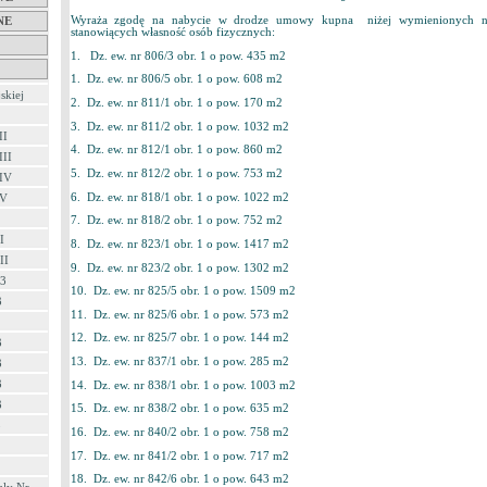
Wyraża zgodę na nabycie w drodze umowy kupna niżej wymienionych ni
NE
stanowiących własność osób fizycznych:
1. Dz. ew. nr 806/3 obr. 1 o pow. 435 m2
1. Dz. ew. nr 806/5 obr. 1 o pow. 608 m2
skiej
2. Dz. ew. nr 811/1 obr. 1 o pow. 170 m2
3. Dz. ew. nr 811/2 obr. 1 o pow. 1032 m2
II
4. Dz. ew. nr 812/1 obr. 1 o pow. 860 m2
III
5. Dz. ew. nr 812/2 obr. 1 o pow. 753 m2
 IV
6. Dz. ew. nr 818/1 obr. 1 o pow. 1022 m2
 V
7. Dz. ew. nr 818/2 obr. 1 o pow. 752 m2
I
8. Dz. ew. nr 823/1 obr. 1 o pow. 1417 m2
II
9. Dz. ew. nr 823/2 obr. 1 o pow. 1302 m2
03
10. Dz. ew. nr 825/5 obr. 1 o pow. 1509 m2
3
11. Dz. ew. nr 825/6 obr. 1 o pow. 573 m2
12. Dz. ew. nr 825/7 obr. 1 o pow. 144 m2
3
13. Dz. ew. nr 837/1 obr. 1 o pow. 285 m2
3
3
14. Dz. ew. nr 838/1 obr. 1 o pow. 1003 m2
3
15. Dz. ew. nr 838/2 obr. 1 o pow. 635 m2
3
16. Dz. ew. nr 840/2 obr. 1 o pow. 758 m2
17. Dz. ew. nr 841/2 obr. 1 o pow. 717 m2
18. Dz. ew. nr 842/6 obr. 1 o pow. 643 m2