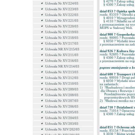
§ 4270 ? Zakup usłu
Uchwała Nr XV/224/03
§ 4300 ? Zakup usług
Uchwała Nr XV/223/03
dział 853 ? Opieka społ
rozdz. 85319 ? Ośrodk
Uchwała Nr XV/222/03
§ 4010 ? Wynagrodze
Uchwała Nr XV/221/03
§ 4110 ? Składki na u
z przeznaczeniem na wyn
Uchwala Nr XV/220/03
MOPS w Stalowej Woli.
Uchwała Nr XV/219/03
dział 900 ? Gospodar
Uchwała Nr XV/218/03
rozdz. 90095 ? Pozost
§ 6050 ? Wydatki inwe
Uchwała Nr XV/217/03
z przeznaczeniem na zad
Uchwała NR XV/215/03
dział 926 ? Kultura 
rozdz. 92695 ? Pozost
Uchwała Nr XV/211/03
§ 4300 ? Zakup usług 
Uchwała Nr XV/216/03
z przeznaczeniem na orga
Uchwała NR XV/214/03
poprzez zmniejszenie o kw
Uchwała Nr XV/213/03
dział 600 ? Transpor
rozdz. 60016 ? Drogi 
Uchwała Nr XV/212/03
§ 6050 ? Wydatki inwes
Uchwała Nr XV/210/03
na zadaniach:
1) ?Rozbudowa i moder
Uchwała Nr XV/209/03
dla Obszaru i Rozwoju i 
Przedsiębiorstw poprz
Uchwała Nr XV/208/03
poprzemysłowych HS
Uchwała Nr XV/207/03
2) ?Budowa mostku na 
Uchwała Nr XV/206/03
dział 710 ? Działalnoś
rozdz. 71014 ? Opracow
Uchwała Nr XV/205/03
§ 4300 ? Zakup usług
Uchwała Nr XV/204/03
Uchwała Nr XV/203/03
dział 851 ? Ochrona zd
Uchwała Nr XIV/202/03
rozdz. 85154 ? Przec
§ 3030 ? Różne wydatk