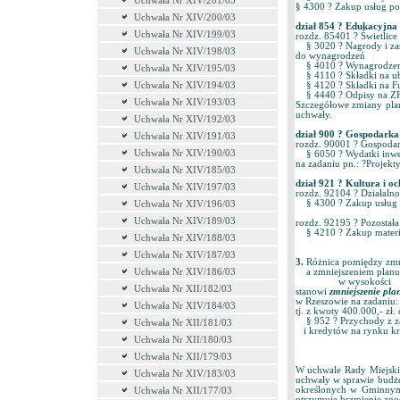
Uchwała Nr XIV/201/03
§ 4300 ? Zakup usłu
Uchwała Nr XIV/200/03
dział 854 ? Edukacyjn
Uchwała Nr XIV/199/03
rozdz. 85401 ? Świetl
§ 3020 ? Nagrody i zas
Uchwała Nr XIV/198/03
do wynagrodzeń o 
§ 4010 ? Wynagrodze
Uchwała Nr XIV/195/03
§ 4110 ? Składki na u
Uchwała Nr XIV/194/03
§ 4120 ? Składki na 
§ 4440 ? Odpisy na 
Uchwała Nr XIV/193/03
Szczegółowe zmiany pla
uchwały.
Uchwała Nr XIV/192/03
dział 900 ? Gospodarka
Uchwała Nr XIV/191/03
rozdz. 90001 ? Gospod
Uchwała Nr XIV/190/03
§ 6050 ? Wydatki inwes
na zadaniu pn.: ?Projekt
Uchwała Nr XIV/185/03
dział 921 ? Kultura i
Uchwała Nr XIV/197/03
rozdz. 92104 ? Działal
§ 4300 ? Zakup usług
Uchwała Nr XIV/196/03
Uchwała Nr XIV/189/03
rozdz. 92195 ? Pozost
§ 4210 ? Zakup mate
Uchwała Nr XIV/188/03
Uchwała Nr XIV/187/03
3.
Różnica pomiędzy zmn
Uchwała Nr XIV/186/03
a zmniejszeniem planu
w wysokoś
Uchwała Nr XII/182/03
stanowi
zmniejszenie pl
w Rzeszowie na zadaniu: 
Uchwała Nr XIV/184/03
tj. z kwoty 400.000,- zł.
§ 952 ? Przychody z z
Uchwała Nr XII/181/03
i kredytów na rynku
Uchwała Nr XII/180/03
Uchwała Nr XII/179/03
W uchwale Rady Miejskie
Uchwała Nr XIV/183/03
uchwały w sprawie budżet
określonych w Gminnym
Uchwała Nr XII/177/03
otrzymuje brzmienie zg