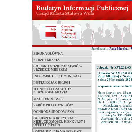
Jesteś tutaj ::
Rada Miejska
::
STRONA GŁÓWNA
BUDŻET MIASTA
CO, JAK I GDZIE ZAŁATWIĆ W
Uchwała Nr XVI/231/03
URZĘDZIE MIEJSKIM
Uchwała Nr XVI/231/03
INFORMACJE I KOMUNIKATY
Rady Miejskiej w Stalo
z dnia 28 listopada 200
INSTRUKCJA OBSŁUGI
w sprawie zmian w budże
JEDNOSTKI I ZAKŁADY
BUDŻETOWE MIASTA
Na podstawie art. 18 us
142, poz. 1591, z 2002 r
MAJĄTEK MIASTA
Nr 80, poz. 717), oraz ar
Dz. U. z 2003r. Nr 15, po
NABÓR PRACOWNIKÓW
- Wnioskiem o przekaza
ustawie o rehabilitacji z
OCHRONA ŚRODOWISKA
osób niepełnosprawnych
- Umową Nr 33/rp/2003 
OGŁOSZENIA DOTYCZĄCE
- Aneksem Nr 1 z dnia 2
NIERUCHOMOŚCI, KONKURSY I
- Aneksem Nr 1 z dnia 2
OFERTY MIASTA
OŚWIADCZENIA MAJĄTKOWE