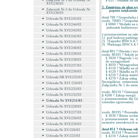
Załącznik Nr 1 do Uchwały Nr
§ 031 ? Podatek od n
XVI/236/03
2. Zmniejsza się plan
Załacznik Nr 2 do Uchwały Nr
poprzez zwiększeni
XVI/236/03
dział 700 ? Gospodark
Uchwała Nr XVI/245/03
rozdz. 70005 ? Gospoda
§ 6060 ? Wydatki na z
Uchwała Nr XVI/244/03
jednostek budżeto
Uchwała Nr XVI/243/03
z przeznaczeniem na za
Uchwała Nr XVI/242/03
1) pod budowę parkingu
2) ?Zajezdni HSW S.A.? 
Uchwała Nr XVI/241/03
3) ?Parkingu HSW S.A.?
Uchwała Nr XVI/240/03
dział 801 ? Oświat
Uchwała Nr XVI/239/03
rozdz. 80101 ? Szkoł
§ 3020 ? Nagrody i wyd
Uchwała Nr XVI/238/03
do wynagrodzeń 
§ 4010 ? Wynagrodzen
Uchwała Nr XVI/237/03
§ 4110 ? Składki na u
Uchwała Nr XVI/236/03
§ 4120 ? Składki na 
§ 4210 ? Zakup mate
Uchwała NR XVI/235/03
§ 4270 ? Zakup usług
Szczegółowe zestawien
Uchwała Nr XVI /234/03
Załączniku Nr 1 do ninie
Uchwała Nr XVI/233/03
rozdz. 80110 ? Gimnazj
Uchwała Nr XVI/232/03
§ 4260 ? Zakup ener
z przeznaczeniem dla Gi
Uchwała Nr XVI/231/03
centralne ogrzewanie).
Uchwała Nr XVI/228/03
Uchwała Nr XVI/227/03
rozdz. 80195 ? Pozost
§ 3030 ? Różne wydatk
Uchwała Nr XVI/230/03
z przeznaczeniem na u
awansów zawodowych nau
Uchwała Nr XVI/229/03
dział 851 ? Ochrona
Uchwała Nr XV/226/03
rozdz. 85154 ? Przeciw
Uchwała Nr XV/225/03
§ 4210 ? Zakup mate