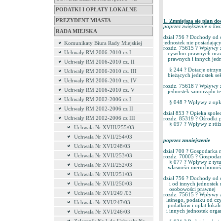
PODATKI I OPŁATY LOKALNE
PREZYDENT MIASTA
1. Zmniejsza się pla
poprzez zwiększenie o kw
RADA MIEJSKA
dział 756 ? Dochody od 
jednostek nie posiadaj
Komunikaty Biura Rady Miejskiej
rozdz. 75615 ? Wpływy z
Uchwały RM 2006-2010 cz.I
cywilno-prawnych oraz 
prawnych i innych jedn
Uchwały RM 2006-2010 cz. II
§ 244 ? Dotacje otrzyma
Uchwały RM 2006-2010 cz. III
bieżących jednostek se
Uchwały RM 2006-2010 cz. IV
rozdz. 75618 ? Wpływy 
Uchwały RM 2006-2010 cz. V
jednostek samorządu ter
Uchwały RM 2002-2006 cz I
§ 048 ? Wpływy z opłat
Uchwały RM 2002-2006 cz II
dział 853 ? Opieka 
Uchwały RM 2002-2006 cz III
rozdz. 85319 ? Ośrodki 
§ 097 ? Wpływy z ró
Uchwała Nr XVIII/255/03
Uchwała Nr XVII/254/03
poprzez zmniejszeni
Uchwała Nr XVI/248/03
dział 700 ? Gospodarka
Uchwała Nr XVII/253/03
rozdz. 70005 ? Gospoda
§ 077 ? Wpływy z tytuł
Uchwała Nr XVII/252/03
własności nieruchomoś
Uchwała Nr XVII/251/03
dział 756 ? Dochody o
Uchwała Nr XVII/250/03
i od innych jednostek n
osobowości prawnej o
Uchwała Nr XVI/249 /03
rozdz. 75615 ? Wpływy z
leśnego, podatku od cz
Uchwała Nr XVI/247/03
podatków i opłat lokal
i innych jednostek orga
Uchwała Nr XVI/246/03