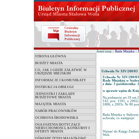
Jesteś tutaj ::
Rada Miejska
::
STRONA GŁÓWNA
BUDŻET MIASTA
CO, JAK I GDZIE ZAŁATWIĆ W
Uchwała Nr XIV/200/03
URZĘDZIE MIEJSKIM
Uchwała Nr XIV/200/03
INFORMACJE I KOMUNIKATY
Rady Miejskiej w Stalo
z dnia 3 października 2
INSTRUKCJA OBSŁUGI
w sprawie wpisu do Ksi
JEDNOSTKI I ZAKŁADY
BUDŻETOWE MIASTA
Na podstawie art.18 ust.
142, poz. 1591, z 2002r
MAJĄTEK MIASTA
1806, z 2003r. Nr 80 po
NABÓR PRACOWNIKÓW
Rada Miejska w Stalowej
OCHRONA ŚRODOWISKA
uchwala, co następuje:
OGŁOSZENIA DOTYCZĄCE
NIERUCHOMOŚCI, KONKURSY I
OFERTY MIASTA
Wpisać do Księgi Zasłuż
Woli.
OŚWIADCZENIA MAJĄTKOWE