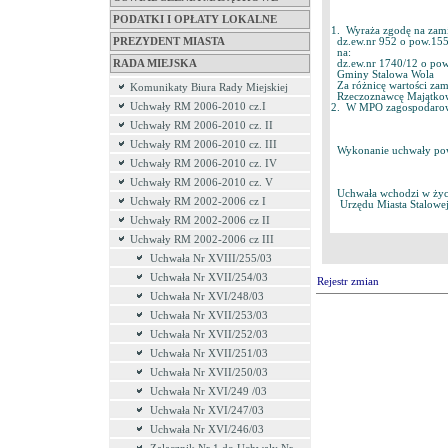
PODATKI I OPŁATY LOKALNE
1. Wyraża zgodę na zam
dz.ew.nr 952 o pow.1554
PREZYDENT MIASTA
na:
dz.ew.nr 1740/12 o pow
RADA MIEJSKA
Gminy Stalowa Wola
Za różnicę wartości zam
Komunikaty Biura Rady Miejskiej
Rzeczoznawcę Majątko
Uchwały RM 2006-2010 cz.I
2. W MPO zagospodarowan
Uchwały RM 2006-2010 cz. II
Uchwały RM 2006-2010 cz. III
Wykonanie uchwały powie
Uchwały RM 2006-2010 cz. IV
Uchwały RM 2006-2010 cz. V
Uchwała wchodzi w życie
Uchwały RM 2002-2006 cz I
Urzędu Miasta Stalowej
Uchwały RM 2002-2006 cz II
Uchwały RM 2002-2006 cz III
Uchwała Nr XVIII/255/03
Uchwała Nr XVII/254/03
Rejestr zmian
Uchwała Nr XVI/248/03
Uchwała Nr XVII/253/03
Uchwała Nr XVII/252/03
Uchwała Nr XVII/251/03
Uchwała Nr XVII/250/03
Uchwała Nr XVI/249 /03
Uchwała Nr XVI/247/03
Uchwała Nr XVI/246/03