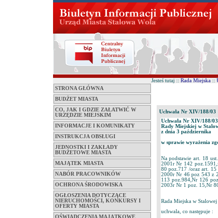
Jesteś tutaj ::
Rada Miejska
::
STRONA GŁÓWNA
BUDŻET MIASTA
CO, JAK I GDZIE ZAŁATWIĆ W
Uchwała Nr XIV/188/03
URZĘDZIE MIEJSKIM
Uchwała Nr XIV/188/03
INFORMACJE I KOMUNIKATY
Rady Miejskiej w Stalo
z dnia 3 października
INSTRUKCJA OBSŁUGI
w sprawie wyrażenia zg
JEDNOSTKI I ZAKŁADY
BUDŻETOWE MIASTA
Na podstawie art. 18 ust
MAJĄTEK MIASTA
2001r Nr 142 poz.1591,
80 poz.717 /oraz art. 15
NABÓR PRACOWNIKÓW
2000r Nr 46 poz 543 z 
113 poz.984,Nr 126 poz
OCHRONA ŚRODOWISKA
2003r Nr 1 poz. 15,Nr 8
OGŁOSZENIA DOTYCZĄCE
NIERUCHOMOŚCI, KONKURSY I
Rada Miejska w Stalowej
OFERTY MIASTA
uchwala, co następuje :
OŚWIADCZENIA MAJĄTKOWE