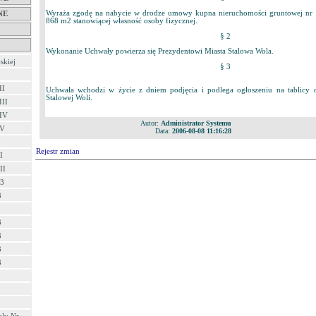
Wyraża zgodę na nabycie w drodze umowy kupna nieruchomości gruntowej nr 1
NE
868 m2 stanowiącej własność osoby fizycznej.
§ 2
Wykonanie Uchwały powierza się Prezydentowi Miasta Stalowa Wola.
skiej
§ 3
II
Uchwała wchodzi w życie z dniem podjęcia i podlega ogłoszeniu na tablicy 
Stalowej Woli.
III
 IV
Autor:
Administrator Systemu
 V
Data:
2006-08-08 11:16:28
Rejestr zmian
I
II
03
3
3
3
3
3
3