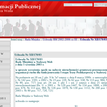
Jesteś tutaj ::
Rada Miejska
::
Uchwały RM 2002-2006 cz III
::
Uchwała Nr XII/170/03
Ć W
Uchwała Nr XII/170/03
Uchwała Nr XII/170/03
TY
Rady Miejskiej w Stalowej Woli
z dnia 5 września 2003 r.
w sprawie wyrażenia zgody na nabycie nieruchomości gruntowej przeznaczone
organizacji ruchu dla funkcjonowania I etapu Trasy Podskarpowej w Stalowej 
Na podstawie art.18 ust.2 pkt. 9 lit ?a? ustawy z dnia 8 marca 1990r. o samorzą
r. Nr 142 poz. 1591, z 2002 r. Nr 23 poz. 220, Nr 62 poz. 558, Nr 113 poz. 984, 
Nr 80, poz. 717| oraz art. 24 ust. 1 pkt 1 i ust. 2 ustawy z dnia 21 sier
nieruchomościami |Dz. U. z 2001 r. Nr 129 poz.1447, Nr 154 poz. 1800, z 200
poz. 676, Nr 113 poz. 984, Nr 126 poz. 1070, Nr 130 poz. 1112, Nr 200 poz. 
2003 r. Nr 80 poz. 717, 720, 721|
Rada Miejska w Stalowej Woli
SY I
uchwala co następuje:
§1
WE