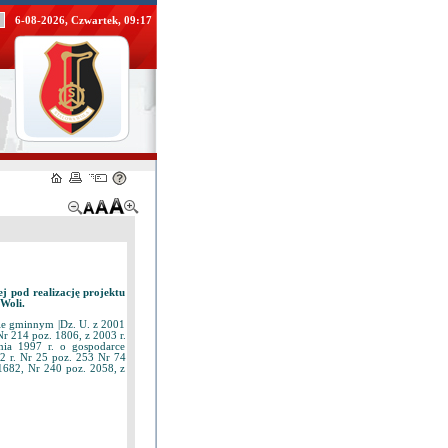
6-08-2026, Czwartek, 09:17
j pod realizację projektu
Woli.
dzie gminnym |Dz. U. z 2001
Nr 214 poz. 1806, z 2003 r.
pnia 1997 r. o gospodarce
2 r. Nr 25 poz. 253 Nr 74
1682, Nr 240 poz. 2058, z