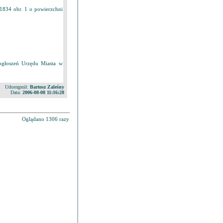
834 obr. 1 o powierzchni
ogłoszeń Urzędu Miasta w
Udostępnił:
Bartosz Zaleśny
Data:
2006-08-08 11:16:28
Oglądano 1306 razy