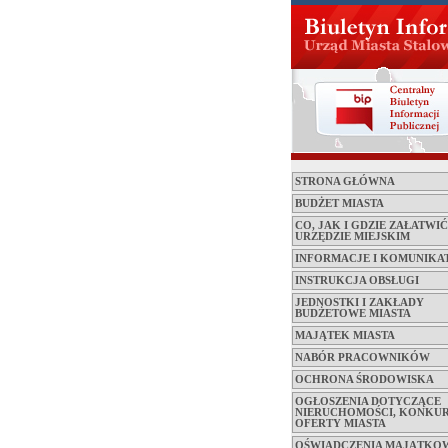
STRONA GŁÓWNA
BUDŻET MIASTA
CO, JAK I GDZIE ZAŁATWI
URZĘDZIE MIEJSKIM
INFORMACJE I KOMUNIKA
INSTRUKCJA OBSŁUGI
JEDNOSTKI I ZAKŁADY
BUDŻETOWE MIASTA
MAJĄTEK MIASTA
NABÓR PRACOWNIKÓW
OCHRONA ŚRODOWISKA
OGŁOSZENIA DOTYCZĄCE
NIERUCHOMOŚCI, KONKUR
OFERTY MIASTA
OŚWIADCZENIA MAJĄTKO