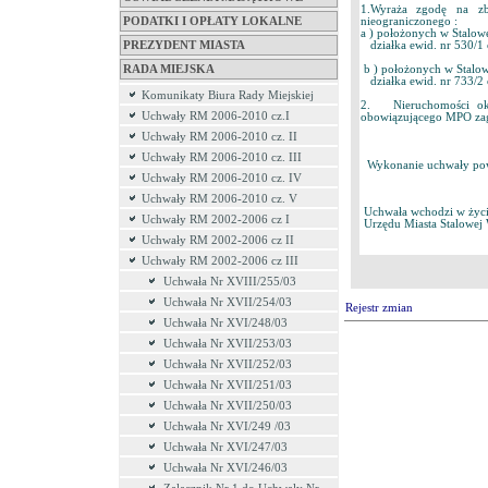
1.Wyraża zgodę na zb
PODATKI I OPŁATY LOKALNE
nieograniczonego :
a ) położonych w Stalowe
PREZYDENT MIASTA
działka ewid. nr 530/1
RADA MIEJSKA
b ) położonych w Stalow
działka ewid. nr 733/2
Komunikaty Biura Rady Miejskiej
2. Nieruchomości okre
Uchwały RM 2006-2010 cz.I
obowiązującego MPO zag
Uchwały RM 2006-2010 cz. II
Uchwały RM 2006-2010 cz. III
Wykonanie uchwały powie
Uchwały RM 2006-2010 cz. IV
Uchwały RM 2006-2010 cz. V
Uchwała wchodzi w życie 
Uchwały RM 2002-2006 cz I
Urzędu Miasta Stalowej 
Uchwały RM 2002-2006 cz II
Uchwały RM 2002-2006 cz III
Uchwała Nr XVIII/255/03
Uchwała Nr XVII/254/03
Rejestr zmian
Uchwała Nr XVI/248/03
Uchwała Nr XVII/253/03
Uchwała Nr XVII/252/03
Uchwała Nr XVII/251/03
Uchwała Nr XVII/250/03
Uchwała Nr XVI/249 /03
Uchwała Nr XVI/247/03
Uchwała Nr XVI/246/03