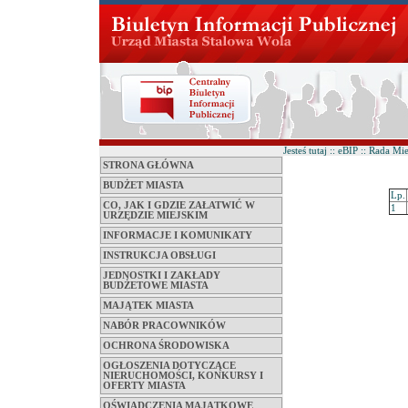
Jesteś tutaj :: eBIP :: Rada M
STRONA GŁÓWNA
BUDŻET MIASTA
Lp.
CO, JAK I GDZIE ZAŁATWIĆ W
1
URZĘDZIE MIEJSKIM
INFORMACJE I KOMUNIKATY
INSTRUKCJA OBSŁUGI
JEDNOSTKI I ZAKŁADY
BUDŻETOWE MIASTA
MAJĄTEK MIASTA
NABÓR PRACOWNIKÓW
OCHRONA ŚRODOWISKA
OGŁOSZENIA DOTYCZĄCE
NIERUCHOMOŚCI, KONKURSY I
OFERTY MIASTA
OŚWIADCZENIA MAJĄTKOWE