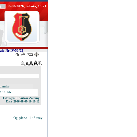
8-08-2026, Sobota, 16:21
ały Nr IV/50/03
ozmiar
3.11 Kb
Udostępnił:
Bartosz Zaleśny
Data:
2006-08-09 10:19:12
Oglądano 1146 razy