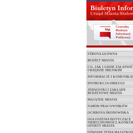
STRONA GŁÓWNA
BUDŻET MIASTA
CO, JAK I GDZIE ZAŁATWI
URZĘDZIE MIEJSKIM
INFORMACJE I KOMUNIKA
INSTRUKCJA OBSŁUGI
JEDNOSTKI I ZAKŁADY
BUDŻETOWE MIASTA
MAJĄTEK MIASTA
NABÓR PRACOWNIKÓW
OCHRONA ŚRODOWISKA
OGŁOSZENIA DOTYCZĄCE
NIERUCHOMOŚCI, KONKUR
OFERTY MIASTA
OŚWIADCZENIA MAJĄTKO