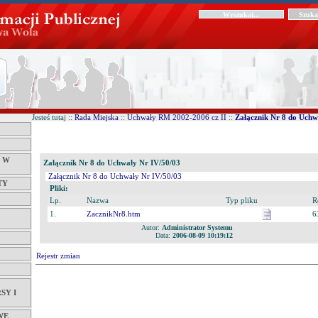
Jesteś tutaj ::
Rada Miejska
::
Uchwały RM 2002-2006 cz II
::
Załącznik Nr 8 do Uchw
Ć W
Załącznik Nr 8 do Uchwały Nr IV/50/03
Załącznik Nr 8 do Uchwały Nr IV/50/03
TY
Pliki:
Lp.
Nazwa
Typ pliku
R
1.
ZacznikNr8.htm
6
Autor:
Administrator Systemu
Data:
2006-08-09 10:19:12
Rejestr zmian
SY I
WE