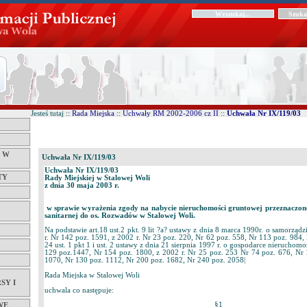
Jesteś tutaj ::
Rada Miejska
::
Uchwały RM 2002-2006 cz II
::
Uchwała Nr IX/119/03
Ć W
Uchwała Nr IX/119/03
Uchwała Nr IX/119/03
TY
Rady Miejskiej w Stalowej Woli
z dnia 30 maja 2003 r.
w sprawie wyrażenia zgody na nabycie nieruchomości gruntowej przeznaczone
sanitarnej do os. Rozwadów w Stalowej Woli.
Na podstawie art.18 ust.2 pkt. 9 lit ?a? ustawy z dnia 8 marca 1990r. o samorzą
r. Nr 142 poz. 1591, z 2002 r. Nr 23 poz. 220, Nr 62 poz. 558, Nr 113 poz. 984, 
24 ust. 1 pkt 1 i ust. 2 ustawy z dnia 21 sierpnia 1997 r. o gospodarce nieruchomo
129 poz.1447, Nr 154 poz. 1800, z 2002 r. Nr 25 poz. 253 Nr 74 poz. 676, Nr 
1070, Nr 130 poz. 1112, Nr 200 poz. 1682, Nr 240 poz. 2058|
Rada Miejska w Stalowej Woli
SY I
uchwala co następuje:
§1
WE