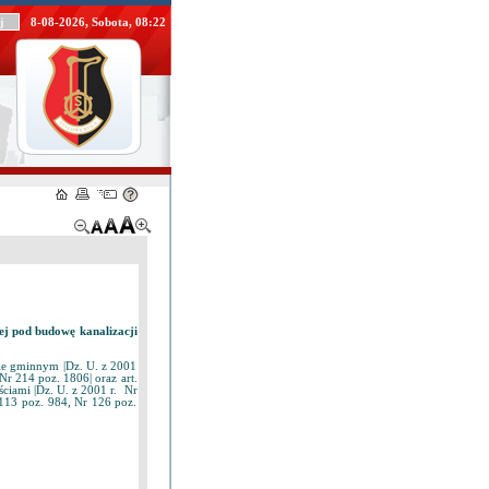
8-08-2026, Sobota, 08:22
j pod budowę kanalizacji
dzie gminnym |Dz. U. z 2001
Nr 214 poz. 1806| oraz art.
ściami |Dz. U. z 2001 r. Nr
113 poz. 984, Nr 126 poz.