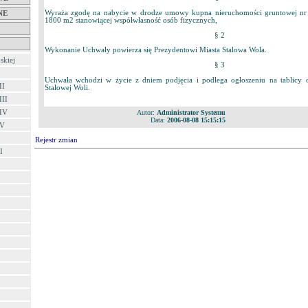
Wyraża zgodę na nabycie w drodze umowy kupna nieruchomości gruntowej nr 
NE
1800 m2 stanowiącej współwłasność osób fizycznych,
§ 2
Wykonanie Uchwały powierza się Prezydentowi Miasta Stalowa Wola.
skiej
§ 3
Uchwała wchodzi w życie z dniem podjęcia i podlega ogłoszeniu na tablicy 
II
Stalowej Woli.
III
 IV
Autor:
Administrator Systemu
Data:
2006-08-08 15:15:15
 V
Rejestr zmian
I