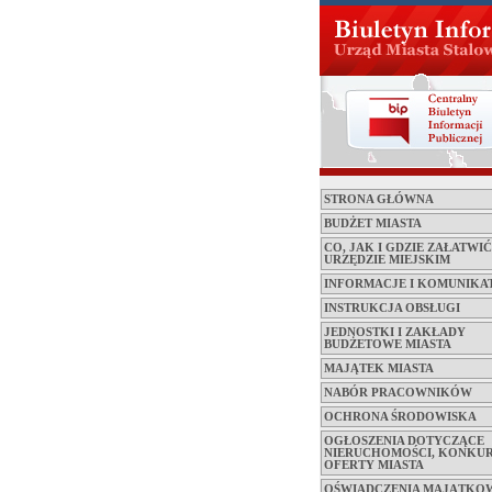
STRONA GŁÓWNA
BUDŻET MIASTA
CO, JAK I GDZIE ZAŁATWI
URZĘDZIE MIEJSKIM
INFORMACJE I KOMUNIKA
INSTRUKCJA OBSŁUGI
JEDNOSTKI I ZAKŁADY
BUDŻETOWE MIASTA
MAJĄTEK MIASTA
NABÓR PRACOWNIKÓW
OCHRONA ŚRODOWISKA
OGŁOSZENIA DOTYCZĄCE
NIERUCHOMOŚCI, KONKUR
OFERTY MIASTA
OŚWIADCZENIA MAJĄTKO