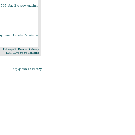
565 obr. 2 o powierzchni
ogłoszeń Urzędu Miasta w
Udostępnił:
Bartosz Zaleśny
Data:
2006-08-08 15:15:15
Oglądano 1344 razy