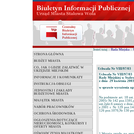
Jesteś tutaj ::
Rada Miejska
::
STRONA GŁÓWNA
BUDŻET MIASTA
CO, JAK I GDZIE ZAŁATWIĆ W
Uchwała Nr VIII/97/03
URZĘDZIE MIEJSKIM
Uchwała Nr VIII/97/03
INFORMACJE I KOMUNIKATY
Rady Miejskiej w Stalo
z dnia 29 kwietnia 2003
INSTRUKCJA OBSŁUGI
w sprawie wyrażenia zg
JEDNOSTKI I ZAKŁADY
BUDŻETOWE MIASTA
Na podstawie art. 18 ust
MAJĄTEK MIASTA
2001r Nr 142 poz.1591,z
ust.2pkt.6 ustawy z dnia
NABÓR PRACOWNIKÓW
z 2001 r. Nr 129 poz.14
126 poz.1070,Nr 130 po
OCHRONA ŚRODOWISKA
OGŁOSZENIA DOTYCZĄCE
NIERUCHOMOŚCI, KONKURSY I
OFERTY MIASTA
OŚWIADCZENIA MAJĄTKOWE
1.Wyraża zgodę na sprz