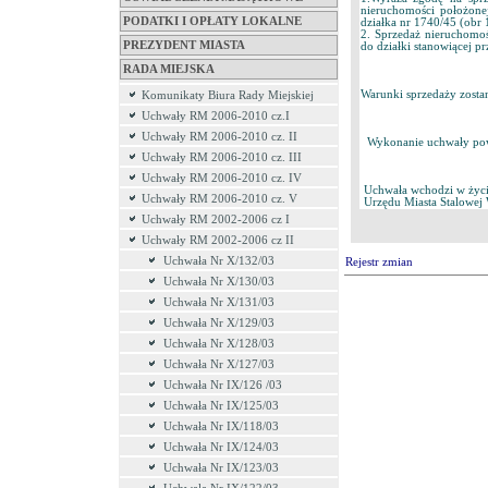
nieruchomości położone
PODATKI I OPŁATY LOKALNE
działka nr 1740/45 (obr
2. Sprzedaż nieruchomo
PREZYDENT MIASTA
do działki stanowiącej pr
RADA MIEJSKA
Warunki sprzedaży zosta
Komunikaty Biura Rady Miejskiej
Uchwały RM 2006-2010 cz.I
Uchwały RM 2006-2010 cz. II
Wykonanie uchwały powie
Uchwały RM 2006-2010 cz. III
Uchwały RM 2006-2010 cz. IV
Uchwała wchodzi w życie 
Uchwały RM 2006-2010 cz. V
Urzędu Miasta Stalowej 
Uchwały RM 2002-2006 cz I
Uchwały RM 2002-2006 cz II
Uchwała Nr X/132/03
Rejestr zmian
Uchwała Nr X/130/03
Uchwała Nr X/131/03
Uchwała Nr X/129/03
Uchwała Nr X/128/03
Uchwała Nr X/127/03
Uchwała Nr IX/126 /03
Uchwała Nr IX/125/03
Uchwała Nr IX/118/03
Uchwała Nr IX/124/03
Uchwała Nr IX/123/03