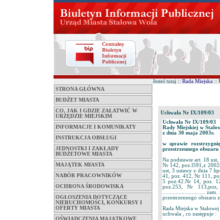
Jesteś tutaj ::
Rada Miejska
::
STRONA GŁÓWNA
BUDŻET MIASTA
CO, JAK I GDZIE ZAŁATWIĆ W
Uchwała Nr IX/109/03
URZĘDZIE MIEJSKIM
Uchwała Nr IX/109/03
INFORMACJE I KOMUNIKATY
Rady Miejskiej w Stalo
z dnia 30 maja 2003r.
INSTRUKCJA OBSŁUGI
w sprawie rozstrzygni
JEDNOSTKI I ZAKŁADY
przestrzennego obszaru 
BUDŻETOWE MIASTA
Na podstawie art. 18 ust
MAJĄTEK MIASTA
Nr 142, poz.l591,z 2002r
ust, 3 ustawy z dnia 7 l
NABÓR PRACOWNIKÓW
41, poz. 412, Nr 111, po
5 poz.42.Nr 14, poz. 1
OCHRONA ŚRODOWISKA
poz.253, Nr 113,poz,
............................
OGŁOSZENIA DOTYCZĄCE
przestrzennego obszaru 
NIERUCHOMOŚCI, KONKURSY I
OFERTY MIASTA
Rada Miejska w Stalowej
uchwala , co następuje :
OŚWIADCZENIA MAJĄTKOWE