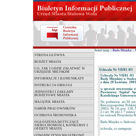
Jesteś tutaj ::
Rada Miejska
::
STRONA GŁÓWNA
BUDŻET MIASTA
CO, JAK I GDZIE ZAŁATWIĆ W
Uchwała Nr VII/81 /03
URZĘDZIE MIEJSKIM
Uchwała Nr VII/81 /03
INFORMACJE I KOMUNIKATY
Rady Miejskiej w Stalo
z dnia 28 kwietnia 2003
INSTRUKCJA OBSŁUGI
w sprawie utworzenia
JEDNOSTKI I ZAKŁADY
Powiatowy Szpital Sp
BUDŻETOWE MIASTA
Katolickiego Uniwersyte
MAJĄTEK MIASTA
Na podstawie art.30 us
Rzeczypospolitej Polskie
NABÓR PRACOWNIKÓW
2002r. Nr 14, poz. 128, N
2 i art. 96 pkt 3 ? usta
OCHRONA ŚRODOWISKA
na wniosek Prezydenta M
Rada Miejska w Stalowej
OGŁOSZENIA DOTYCZĄCE
NIERUCHOMOŚCI, KONKURSY I
uchwala, co następuje:
OFERTY MIASTA
OŚWIADCZENIA MAJĄTKOWE