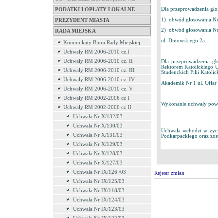
Dla przeprowadzenia gło
PODATKI I OPŁATY LOKALNE
1) obwód głosowania Nr 
PREZYDENT MIASTA
2) obwód głosowania Nr
RADA MIEJSKA
ul. Dmowskiego 2a.
Komunikaty Biura Rady Miejskiej
Uchwały RM 2006-2010 cz.I
Uchwały RM 2006-2010 cz. II
Dla przeprowadzenia g
Rektorem Katolickiego 
Uchwały RM 2006-2010 cz. III
Studenckich Filii Katoli
Uchwały RM 2006-2010 cz. IV
Akademik Nr 1 ul. Ofiar
Uchwały RM 2006-2010 cz. V
Uchwały RM 2002-2006 cz I
Wykonanie uchwały powie
Uchwały RM 2002-2006 cz II
Uchwała Nr X/132/03
Uchwała Nr X/130/03
Uchwała wchodzi w życ
Uchwała Nr X/131/03
Podkarpackiego oraz zos
Uchwała Nr X/129/03
Uchwała Nr X/128/03
Uchwała Nr X/127/03
Uchwała Nr IX/126 /03
Rejestr zmian
Uchwała Nr IX/125/03
Uchwała Nr IX/118/03
Uchwała Nr IX/124/03
Uchwała Nr IX/123/03