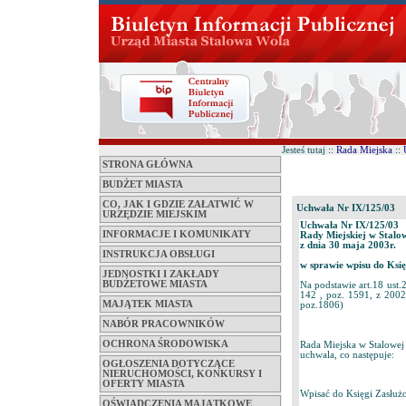
Jesteś tutaj ::
Rada Miejska
::
STRONA GŁÓWNA
BUDŻET MIASTA
CO, JAK I GDZIE ZAŁATWIĆ W
Uchwała Nr IX/125/03
URZĘDZIE MIEJSKIM
Uchwała Nr IX/125/03
INFORMACJE I KOMUNIKATY
Rady Miejskiej w Stalo
z dnia 30 maja 2003r.
INSTRUKCJA OBSŁUGI
w sprawie wpisu do Ksi
JEDNOSTKI I ZAKŁADY
BUDŻETOWE MIASTA
Na podstawie art.18 ust.
142 , poz. 1591, z 2002
MAJĄTEK MIASTA
poz.1806)
NABÓR PRACOWNIKÓW
OCHRONA ŚRODOWISKA
Rada Miejska w Stalowej
uchwala, co następuje:
OGŁOSZENIA DOTYCZĄCE
NIERUCHOMOŚCI, KONKURSY I
OFERTY MIASTA
Wpisać do Księgi Zasłużo
OŚWIADCZENIA MAJĄTKOWE