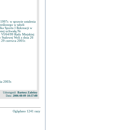
997r. w sprawie ustalenia
reślonego w tabeli
a Sportu I Rekreacji w
onej uchwałą Nr
r VI/64/99 Rady Miejskiej
 Stalowej Woli z dnia 26
 29 czerwca 2001r.
ia 2003r.
Udostępnił:
Bartosz Zaleśny
Data:
2006-08-09 10:37:00
Oglądano 1241 razy