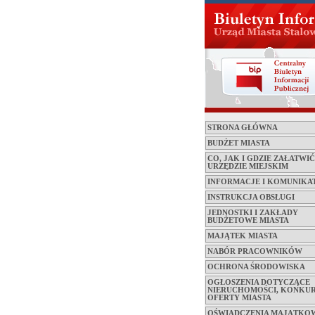
STRONA GŁÓWNA
BUDŻET MIASTA
CO, JAK I GDZIE ZAŁATWI
URZĘDZIE MIEJSKIM
INFORMACJE I KOMUNIKA
INSTRUKCJA OBSŁUGI
JEDNOSTKI I ZAKŁADY
BUDŻETOWE MIASTA
MAJĄTEK MIASTA
NABÓR PRACOWNIKÓW
OCHRONA ŚRODOWISKA
OGŁOSZENIA DOTYCZĄCE
NIERUCHOMOŚCI, KONKUR
OFERTY MIASTA
OŚWIADCZENIA MAJĄTKO