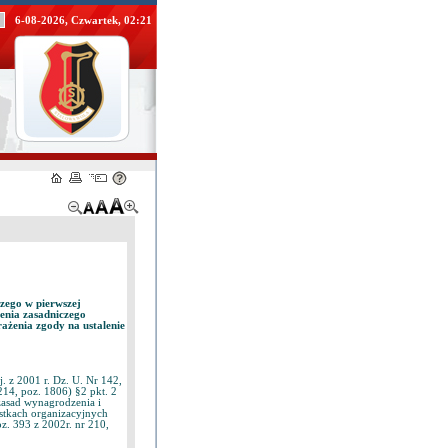
6-08-2026, Czwartek, 02:21
zego w pierwszej
enia zasadniczego
ażenia zgody na ustalenie
. z 2001 r. Dz. U. Nr 142,
214, poz. 1806) §2 pkt. 2
zasad wynagrodzenia i
tkach organizacyjnych
z. 393 z 2002r. nr 210,