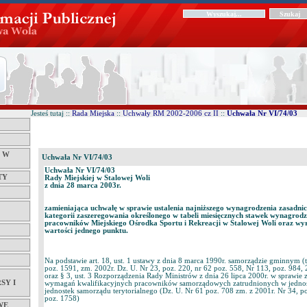
Jesteś tutaj ::
Rada Miejska
::
Uchwały RM 2002-2006 cz II
::
Uchwała Nr VI/74/03
Ć W
Uchwała Nr VI/74/03
Uchwała Nr VI/74/03
TY
Rady Miejskiej w Stalowej Woli
z dnia 28 marca 2003r.
zamieniająca uchwałę w sprawie ustalenia najniższego wynagrodzenia zasadnic
kategorii zaszeregowania określonego w tabeli miesięcznych stawek wynagrodz
pracowników Miejskiego Ośrodka Sportu i Rekreacji w Stalowej Woli oraz wyr
wartości jednego punktu.
Na podstawie art. 18, ust. 1 ustawy z dnia 8 marca 1990r. samorządzie gminnym (tj
poz. 1591, zm. 2002r. Dz. U. Nr 23, poz. 220, nr 62 poz. 558, Nr 113, poz. 984, 
oraz § 3, ust. 3 Rozporządzenia Rady Ministrów z dnia 26 lipca 2000r. w sprawie 
SY I
wymagań kwalifikacyjnych pracowników samorządowych zatrudnionych w jednos
jednostek samorządu terytorialnego (Dz. U. Nr 61 poz. 708 zm. z 2001r. Nr 34, po
poz. 1758)
WE