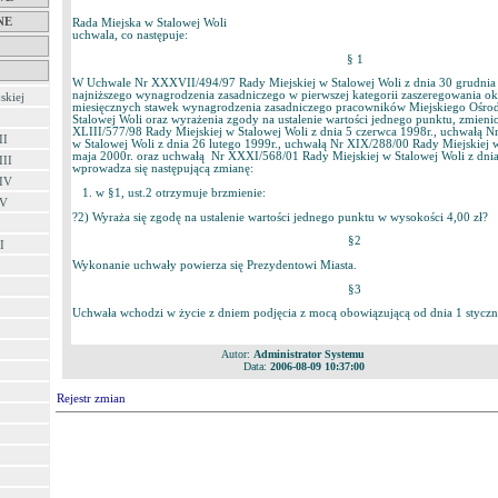
NE
Rada Miejska w Stalowej Woli
uchwala, co następuje:
§ 1
W Uchwale Nr XXXVII/494/97 Rady Miejskiej w Stalowej Woli z dnia 30 grudnia 1
najniższego wynagrodzenia zasadniczego w pierwszej kategorii zaszeregowania ok
skiej
miesięcznych stawek wynagrodzenia zasadniczego pracowników Miejskiego Ośrodk
Stalowej Woli oraz wyrażenia zgody na ustalenie wartości jednego punktu, zmieni
XLIII/577/98 Rady Miejskiej w Stalowej Woli z dnia 5 czerwca 1998r., uchwałą N
II
w Stalowej Woli z dnia 26 lutego 1999r., uchwałą Nr XIX/288/00 Rady Miejskiej w
maja 2000r. oraz uchwałą Nr XXXI/568/01 Rady Miejskiej w Stalowej Woli z dnia
III
wprowadza się następującą zmianę:
 IV
1. w §1, ust.2 otrzymuje brzmienie:
 V
?2) Wyraża się zgodę na ustalenie wartości jednego punktu w wysokości 4,00 zł?
§2
I
Wykonanie uchwały powierza się Prezydentowi Miasta.
§3
Uchwała wchodzi w życie z dniem podjęcia z mocą obowiązującą od dnia 1 styczn
Autor:
Administrator Systemu
Data:
2006-08-09 10:37:00
Rejestr zmian