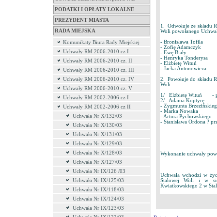
PODATKI I OPŁATY LOKALNE
PREZYDENT MIASTA
1. Odwołuje ze składu R
RADA MIEJSKA
Woli powołanego Uchwałą
- Bronisława Tofila
Komunikaty Biura Rady Miejskiej
- Zofię Adamczyk
Uchwały RM 2006-2010 cz.I
- Ewę Biały
- Henryka Tonderysa
Uchwały RM 2006-2010 cz. II
- Elżbietę Wituń
- Jacka Antonowicza
Uchwały RM 2006-2010 cz. III
Uchwały RM 2006-2010 cz. IV
2. Powołuje do składu R
Woli
Uchwały RM 2006-2010 cz. V
1/ Elżbietę Wituń - pr
Uchwały RM 2002-2006 cz I
2/ Adama Koptyrę
- Zygmunta Brzezińskie
Uchwały RM 2002-2006 cz II
- Marka Nowaka
Uchwała Nr X/132/03
- Artura Pychowskiego
- Stanisława Ordona ? prz
Uchwała Nr X/130/03
Uchwała Nr X/131/03
Uchwała Nr X/129/03
Uchwała Nr X/128/03
Wykonanie uchwały powie
Uchwała Nr X/127/03
Uchwała Nr IX/126 /03
Uchwała wchodzi w życi
Uchwała Nr IX/125/03
Stalowej Woli i w si
Kwiatkowskiego 2 w Stal
Uchwała Nr IX/118/03
Uchwała Nr IX/124/03
Uchwała Nr IX/123/03