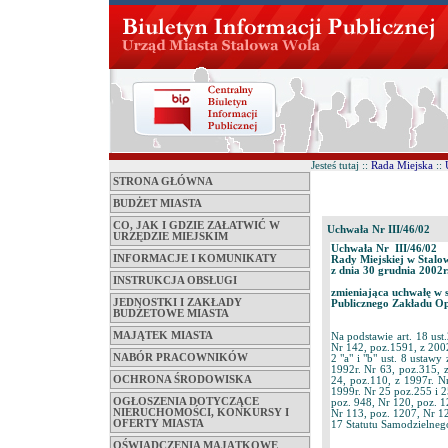
Jesteś tutaj ::
Rada Miejska
::
STRONA GŁÓWNA
BUDŻET MIASTA
CO, JAK I GDZIE ZAŁATWIĆ W
Uchwała Nr III/46/02
URZĘDZIE MIEJSKIM
Uchwała Nr III/46/02
INFORMACJE I KOMUNIKATY
Rady Miejskiej w Stalo
z dnia 30 grudnia 2002r
INSTRUKCJA OBSŁUGI
zmieniająca uchwałę w 
JEDNOSTKI I ZAKŁADY
Publicznego Zakładu Op
BUDŻETOWE MIASTA
MAJĄTEK MIASTA
Na podstawie art. 18 us
Nr 142, poz.1591, z 2002
NABÓR PRACOWNIKÓW
2 "a" i "b" ust. 8 ustaw
1992r. Nr 63, poz.315, 
OCHRONA ŚRODOWISKA
24, poz.110, z 1997r. N
1999r. Nr 25 poz.255 i 2
OGŁOSZENIA DOTYCZĄCE
poz. 948, Nr 120, poz. 1
NIERUCHOMOŚCI, KONKURSY I
Nr 113, poz. 1207, Nr 1
OFERTY MIASTA
17 Statutu Samodzielneg
OŚWIADCZENIA MAJĄTKOWE