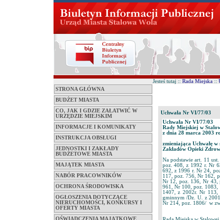
Jesteś tutaj ::
Rada Miejska
::
STRONA GŁÓWNA
BUDŻET MIASTA
CO, JAK I GDZIE ZAŁATWIĆ W
Uchwała Nr VI/77/03
URZĘDZIE MIEJSKIM
Uchwała Nr VI/77/03
INFORMACJE I KOMUNIKATY
Rady Miejskiej w Stalo
z dnia 28 marca 2003 
INSTRUKCJA OBSŁUGI
zmieniająca Uchwałę w 
JEDNOSTKI I ZAKŁADY
Zakładów Opieki Zdrowo
BUDŻETOWE MIASTA
Na podstawie art. 11 ust
MAJĄTEK MIASTA
poz. 408, z 1992 r. Nr 6
692, z 1996 r. Nr 24, po
NABÓR PRACOWNIKÓW
117, poz. 756, Nr 162, p
Nr 12, poz. 136, Nr 43, 
OCHRONA ŚRODOWISKA
961, Nr 100, poz. 1083,
1407, z 2002r. Nr 113, 
OGŁOSZENIA DOTYCZĄCE
gminnym /Dz. U. z 2001r
NIERUCHOMOŚCI, KONKURSY I
Nr 214, poz. 1806/ w zw
OFERTY MIASTA
OŚWIADCZENIA MAJĄTKOWE
Rada Miejska w Stalowej