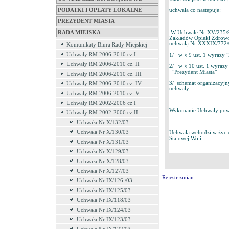
PODATKI I OPŁATY LOKALNE
uchwala co następuje:
PREZYDENT MIASTA
W Uchwale Nr XV/235/99 
RADA MIEJSKA
Zakładów Opieki Zdrowot
uchwałą Nr XXXIX/772/02
Komunikaty Biura Rady Miejskiej
Uchwały RM 2006-2010 cz.I
1/ w § 9 ust. 1 wyrazy "
Uchwały RM 2006-2010 cz. II
2/ w § 10 ust. 1 wyrazy 
"Prezydent Miasta"
Uchwały RM 2006-2010 cz. III
3/ schemat organizacyjny
Uchwały RM 2006-2010 cz. IV
uchwały
Uchwały RM 2006-2010 cz. V
Uchwały RM 2002-2006 cz I
Wykonanie Uchwały powi
Uchwały RM 2002-2006 cz II
Uchwała Nr X/132/03
Uchwała Nr X/130/03
Uchwała wchodzi w życie 
Stalowej Woli.
Uchwała Nr X/131/03
Uchwała Nr X/129/03
Uchwała Nr X/128/03
Uchwała Nr X/127/03
Rejestr zmian
Uchwała Nr IX/126 /03
Uchwała Nr IX/125/03
Uchwała Nr IX/118/03
Uchwała Nr IX/124/03
Uchwała Nr IX/123/03